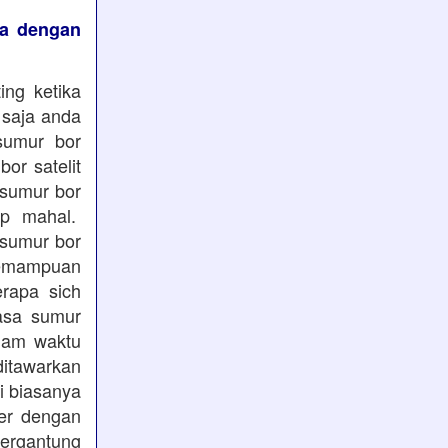
ya dengan
ing ketika
 saja anda
 sumur bor
or satelit
 sumur bor
up mahal.
 sumur bor
kemampuan
rapa sich
jasa sumur
lam waktu
ditawarkan
i biasanya
ter dengan
tergantung