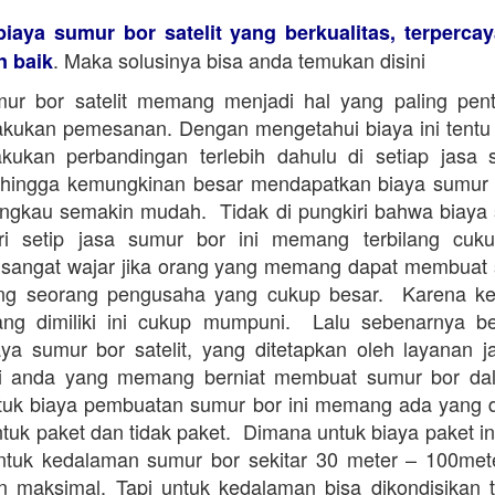
biaya sumur bor satelit yang berkualitas, terperca
. Maka solusinya bisa anda temukan disini
n baik
ur bor satelit memang menjadi hal yang paling pent
kukan pemesanan. Dengan mengetahui biaya ini tentu
kukan perbandingan terlebih dahulu di setiap jasa
Sehingga kemungkinan besar mendapatkan biaya sumur b
angkau semakin mudah. Tidak di pungkiri bahwa biaya
dari setip jasa sumur bor ini memang terbilang cuk
sangat wajar jika orang yang memang dapat membuat
ng seorang pengusaha yang cukup besar. Karena 
ang dimiliki ini cukup mumpuni. Lalu sebenarnya be
ya sumur bor satelit, yang ditetapkan oleh layanan 
i anda yang memang berniat membuat sumur bor da
tuk biaya pembuatan sumur bor ini memang ada yang 
tuk paket dan tidak paket. Dimana untuk biaya paket in
ntuk kedalaman sumur bor sekitar 30 meter – 100me
 maksimal. Tapi untuk kedalaman bisa dikondisikan 