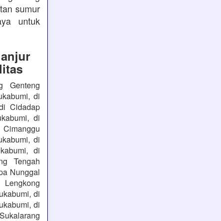
atan sumur
aya untuk
anjur
itas
ng Genteng
ukabumi, di
di Cidadap
kabumi, di
i Cimanggu
ukabumi, di
kabumi, di
ng Tengah
apa Nunggal
i Lengkong
ukabumi, di
ukabumi, di
 Sukalarang