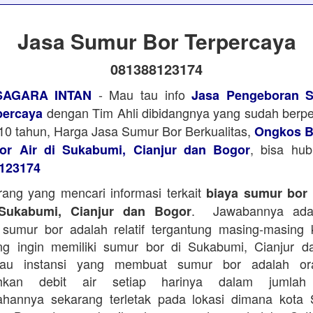
Jasa Sumur Bor Terpercaya
081388123174
- Mau tau info
SAGARA INTAN
Jasa Pengeboran S
dengan Tim Ahli dibidangnya yang sudah ber
percaya
i 10 tahun, Harga Jasa Sumur Bor Berkualitas,
Ongkos B
, bisa hu
r Air di Sukabumi, Cianjur dan Bogor
123174
ang yang mencari informasi terkait
biaya sumur bor d
. Jawabannya adal
 Sukabumi, Cianjur dan Bogor
sumur bor adalah relatif tergantung masing-masing 
ng ingin memiliki sumur bor di Sukabumi, Cianjur d
tau instansi yang membuat sumur bor adalah or
hkan debit air setiap harinya dalam jumlah
ahannya sekarang terletak pada lokasi dimana kota 