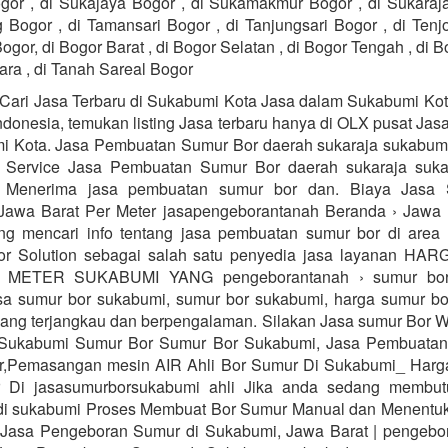
or , di Sukajaya Bogor , di Sukamakmur Bogor , di Sukaraja
 Bogor , di Tamansari Bogor , di Tanjungsari Bogor , di Tenj
ogor, di Bogor Barat , di Bogor Selatan , di Bogor Tengah , di B
ara , di Tanah Sareal Bogor
Cari Jasa Terbaru di Sukabumi Kota Jasa dalam Sukabumi Kot
Indonesia, temukan listing Jasa terbaru hanya di OLX pusat Jas
i Kota. Jasa Pembuatan Sumur Bor daerah sukaraja sukabu
s Service Jasa Pembuatan Sumur Bor daerah sukaraja suka
 Menerima jasa pembuatan sumur bor dan. Biaya Jasa
Jawa Barat Per Meter jasapengeborantanah Beranda › Jawa 
ng mencari info tentang jasa pembuatan sumur bor di area
or Solution sebagai salah satu penyedia jasa layanan H
METER SUKABUMI YANG pengeborantanah › sumur bor
sa sumur bor sukabumi, sumur bor sukabumi, harga sumur bo
ang terjangkau dan berpengalaman. Silakan Jasa sumur Bor 
Sukabumi Sumur Bor Sumur Bor Sukabumi, Jasa Pembuatan,
r,Pemasangan mesin AIR Ahli Bor Sumur Di Sukabumi_ Harg
 Di jasasumurborsukabumi ahli Jika anda sedang membut
 di sukabumi Proses Membuat Bor Sumur Manual dan Menentu
. Jasa Pengeboran Sumur di Sukabumi, Jawa Barat | pengebo