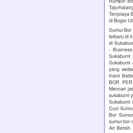
Rumpin Bog
Tajurhalang
Tenjolaya B
di Bogor Ut
Sumur Bor 
terbaru di 
di Sukabum
› Busines
Sukabumi.
Sukabumi 
yang seda
Kami Barb
BOR PER 
Mencari ja
sukabumi y
Sukabumi 
Cuci Sumu
Bor Sumur
sumur bor
Air Bersih