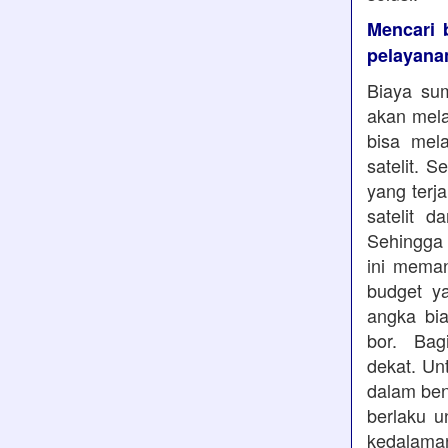
Mencari 
pelayana
Biaya sum
akan mela
bisa mela
satelit. 
yang terj
satelit 
Sehingga 
ini mema
budget y
angka bia
bor. Bag
dekat. Un
dalam ben
berlaku u
kedalaman