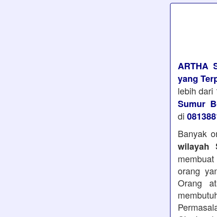
ARTHA 
yang Ter
lebih dar
Sumur Bo
di
081388
Banyak or
wilayah
membuat 
orang ya
Orang a
membutu
Permasal