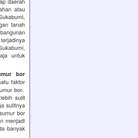
iap daerah
ahan atau
 Sukabumi,
ngan tanah
mbangunan
terjadinya
 Sukabumi,
aja untuk
umur bor
atu faktor
sumur bor.
ebih sulit
a sulitnya
 sumur bor
an menjadi
ada banyak