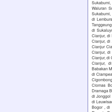
Sukabumi, 
Waluran S
Sukabumi, 
di Lemburs
Tanggeung C
di Sukaluy
Cianjur, di
Cianjur, di
Cianjur Cia
Cianjur, di
Cianjur, di
Cianjur, d
Babakan Ma
di Ciampea
Cigombong 
Ciomas Bog
Dramaga Bog
di Jonggol
di Leuwisa
Bogor , di