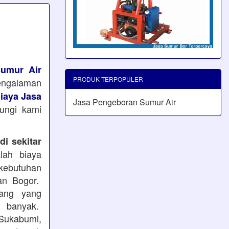
umur Air
PRODUK TERPOPULER
pengalaman
iaya Jasa
Jasa Pengeboran Sumur Air
bungi kami
i sekitar
ah biaya
kebutuhan
an Bogor.
ang yang
 banyak.
Sukabumi,