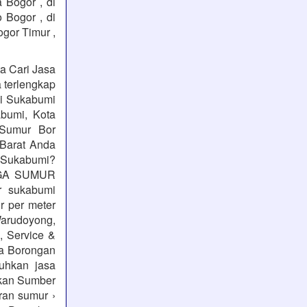
 Bogor , di
o Bogor , di
ogor Timur ,
a Cari Jasa
a terlengkap
mi Sukabumi
bumi, Kota
 Sumur Bor
Barat Anda
 Sukabumi?
ARGA SUMUR
 sukabumi
r per meter
Warudoyong,
 Service &
a Borongan
uhkan jasa
kan Sumber
ran sumur ›