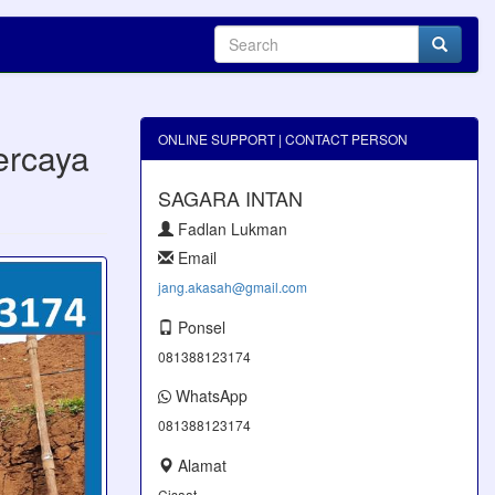
ONLINE SUPPORT | CONTACT PERSON
ercaya
SAGARA INTAN
Fadlan Lukman
Email
jang.akasah@gmail.com
Ponsel
081388123174
WhatsApp
081388123174
Alamat
Cisaat