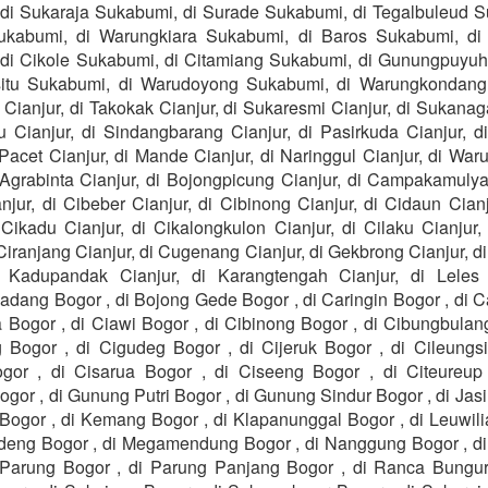
di Sukaraja Sukabumi, di Surade Sukabumi, di Tegalbuleud S
ukabumi, di Warungkiara Sukabumi, di Baros Sukabumi, di
di Cikole Sukabumi, di Citamiang Sukabumi, di Gunungpuyu
itu Sukabumi, di Warudoyong Sukabumi, di Warungkondang 
ianjur, di Takokak Cianjur, di Sukaresmi Cianjur, di Sukanag
u Cianjur, di Sindangbarang Cianjur, di Pasirkuda Cianjur, d
 Pacet Cianjur, di Mande Cianjur, di Naringgul Cianjur, di W
 Agrabinta Cianjur, di Bojongpicung Cianjur, di Campakamulya
njur, di Cibeber Cianjur, di Cibinong Cianjur, di Cidaun Cianju
 Cikadu Cianjur, di Cikalongkulon Cianjur, di Cilaku Cianjur
 Ciranjang Cianjur, di Cugenang Cianjur, di Gekbrong Cianjur, 
i Kadupandak Cianjur, di Karangtengah Cianjur, di Leles 
dang Bogor , di Bojong Gede Bogor , di Caringin Bogor , di Ca
 Bogor , di Ciawi Bogor , di Cibinong Bogor , di Cibungbulang
Bogor , di Cigudeg Bogor , di Cijeruk Bogor , di Cileungsi
or , di Cisarua Bogor , di Ciseeng Bogor , di Citeureup
or , di Gunung Putri Bogor , di Gunung Sindur Bogor , di Jas
 Bogor , di Kemang Bogor , di Klapanunggal Bogor , di Leuwili
deng Bogor , di Megamendung Bogor , di Nanggung Bogor , d
 Parung Bogor , di Parung Panjang Bogor , di Ranca Bungur