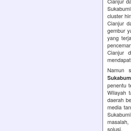
Cianjur d
Sukabumi
cluster h
Cianjur d
gembur y
yang terj
pencemara
Cianjur 
mendapatk
Namun se
Sukabumi
penentu t
Wilayah t
daerah be
media tan
Sukabumi,
masalah, 
solusi.