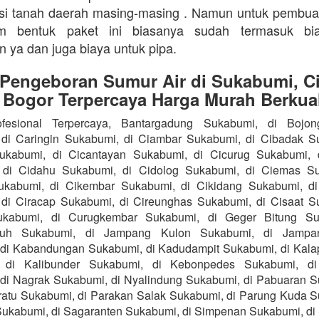
isi tanah daerah masing-masing . Namun untuk pembu
m bentuk paket ini biasanya sudah termasuk bi
n ya dan juga biaya untuk pipa.
 Pengeboran Sumur Air di Sukabumi, Ci
 Bogor Terpercaya Harga Murah Berkual
fesional Terpercaya, Bantargadung Sukabumi, di Bojo
di Caringin Sukabumi, di Ciambar Sukabumi, di Cibadak S
Sukabumi, di Cicantayan Sukabumi, di Cicurug Sukabumi, 
 di Cidahu Sukabumi, di Cidolog Sukabumi, di Ciemas Su
ukabumi, di Cikembar Sukabumi, di Cikidang Sukabumi, d
di Ciracap Sukabumi, di Cireunghas Sukabumi, di Cisaat S
ukabumi, di Curugkembar Sukabumi, di Geger Bitung Su
ruh Sukabumi, di Jampang Kulon Sukabumi, di Jampa
di Kabandungan Sukabumi, di Kadudampit Sukabumi, di Kal
 di Kalibunder Sukabumi, di Kebonpedes Sukabumi, d
di Nagrak Sukabumi, di Nyalindung Sukabumi, di Pabuaran S
atu Sukabumi, di Parakan Salak Sukabumi, di Parung Kuda S
ukabumi, di Sagaranten Sukabumi, di Simpenan Sukabumi, di