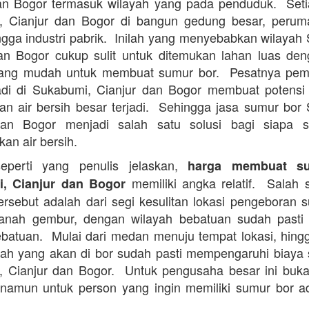
an Bogor termasuk wilayah yang pada penduduk. Set
, Cianjur dan Bogor di bangun gedung besar, perum
ingga industri pabrik. Inilah yang menyebabkan wilayah
an Bogor cukup sulit untuk ditemukan lahan luas de
ang mudah untuk membuat sumur bor. Pesatnya pe
adi di Sukabumi, Cianjur dan Bogor membuat potensi 
n air bersih besar terjadi. Sehingga jasa sumur bor
dan Bogor menjadi salah satu solusi bagi siapa s
an air bersih.
perti yang penulis jelaskan,
harga membuat s
memiliki angka relatif. Salah s
, Cianjur dan Bogor
ersebut adalah dari segi kesulitan lokasi pengeboran 
anah gembur, dengan wilayah bebatuan sudah pasti l
batuan. Mulai dari medan menuju tempat lokasi, hingg
ah yang akan di bor sudah pasti mempengaruhi biaya
 Cianjur dan Bogor. Untuk pengusaha besar ini buk
namun untuk person yang ingin memiliki sumur bor 