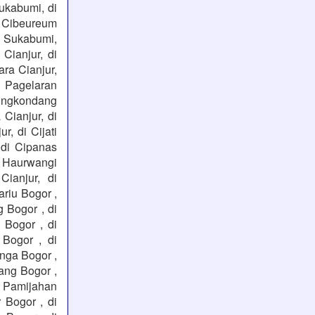
ukabumi, di
 Cibeureum
h Sukabumi,
Cianjur, di
ara Cianjur,
i Pagelaran
arungkondang
 Cianjur, di
r, di Cijati
, di Cipanas
di Haurwangi
Cianjur, di
riu Bogor ,
 Bogor , di
 Bogor , di
 Bogor , di
inga Bogor ,
ang Bogor ,
i Pamijahan
 Bogor , di