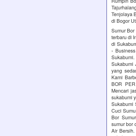
Rumpin Bog
Tajurhalang
Tenjolaya B
di Bogor Ut
Sumur Bor 
terbaru di 
di Sukabum
› Busines
Sukabumi.
Sukabumi 
yang seda
Kami Barb
BOR PER 
Mencari ja
sukabumi y
Sukabumi 
Cuci Sumu
Bor Sumur
sumur bor
Air Bersih