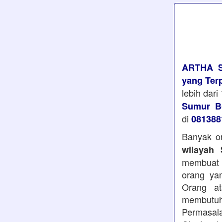
ARTHA 
yang Ter
lebih dar
Sumur Bo
di
081388
Banyak or
wilayah
membuat 
orang ya
Orang a
membutu
Permasal