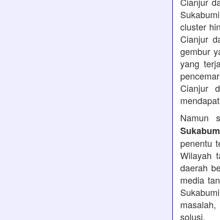
Cianjur d
Sukabumi
cluster h
Cianjur d
gembur y
yang terj
pencemara
Cianjur 
mendapatk
Namun se
Sukabumi
penentu t
Wilayah t
daerah be
media tan
Sukabumi,
masalah, 
solusi.