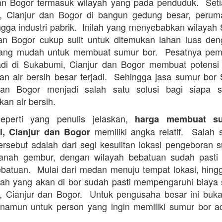
an Bogor termasuk wilayah yang pada penduduk. Set
, Cianjur dan Bogor di bangun gedung besar, perum
ingga industri pabrik. Inilah yang menyebabkan wilayah
an Bogor cukup sulit untuk ditemukan lahan luas de
ang mudah untuk membuat sumur bor. Pesatnya pe
adi di Sukabumi, Cianjur dan Bogor membuat potensi 
n air bersih besar terjadi. Sehingga jasa sumur bor
dan Bogor menjadi salah satu solusi bagi siapa s
an air bersih.
perti yang penulis jelaskan,
harga membuat s
memiliki angka relatif. Salah s
, Cianjur dan Bogor
ersebut adalah dari segi kesulitan lokasi pengeboran 
anah gembur, dengan wilayah bebatuan sudah pasti l
batuan. Mulai dari medan menuju tempat lokasi, hingg
ah yang akan di bor sudah pasti mempengaruhi biaya
 Cianjur dan Bogor. Untuk pengusaha besar ini buk
namun untuk person yang ingin memiliki sumur bor 