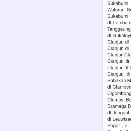
Sukabumi, 
Waluran S
Sukabumi, 
di Lemburs
Tanggeung C
di Sukaluy
Cianjur, di
Cianjur, di
Cianjur Cia
Cianjur, di
Cianjur, di
Cianjur, d
Babakan Ma
di Ciampea
Cigombong 
Ciomas Bog
Dramaga Bog
di Jonggol
di Leuwisa
Bogor , di