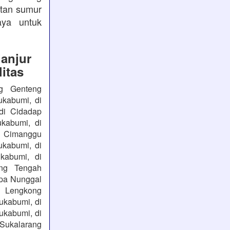
atan sumur
aya untuk
anjur
itas
ng Genteng
ukabumi, di
di Cidadap
kabumi, di
i Cimanggu
ukabumi, di
kabumi, di
ng Tengah
apa Nunggal
i Lengkong
ukabumi, di
ukabumi, di
 Sukalarang