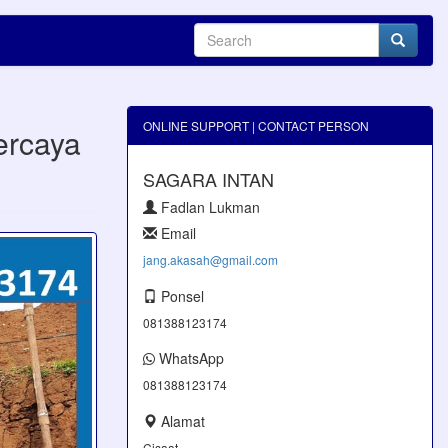
ONLINE SUPPORT | CONTACT PERSON
ercaya
SAGARA INTAN
Fadlan Lukman
Email
jang.akasah@gmail.com
Ponsel
081388123174
WhatsApp
081388123174
Alamat
Cisaat