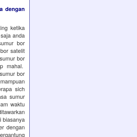
ya dengan
ing ketika
 saja anda
 sumur bor
or satelit
 sumur bor
up mahal.
 sumur bor
kemampuan
rapa sich
jasa sumur
lam waktu
ditawarkan
i biasanya
ter dengan
tergantung