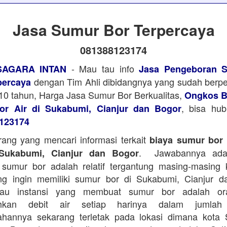
Jasa Sumur Bor Terpercaya
081388123174
- Mau tau info
SAGARA INTAN
Jasa Pengeboran S
dengan Tim Ahli dibidangnya yang sudah ber
percaya
i 10 tahun, Harga Jasa Sumur Bor Berkualitas,
Ongkos B
, bisa hu
r Air di Sukabumi, Cianjur dan Bogor
123174
ang yang mencari informasi terkait
biaya sumur bor d
. Jawabannya adal
 Sukabumi, Cianjur dan Bogor
sumur bor adalah relatif tergantung masing-masing 
ng ingin memiliki sumur bor di Sukabumi, Cianjur d
tau instansi yang membuat sumur bor adalah or
hkan debit air setiap harinya dalam jumlah
ahannya sekarang terletak pada lokasi dimana kota 