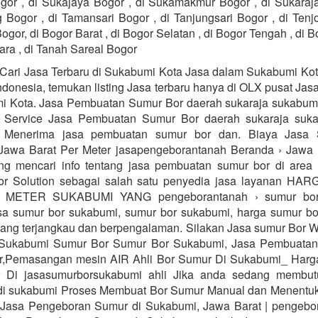
or , di Sukajaya Bogor , di Sukamakmur Bogor , di Sukaraja
 Bogor , di Tamansari Bogor , di Tanjungsari Bogor , di Tenj
ogor, di Bogor Barat , di Bogor Selatan , di Bogor Tengah , di B
ara , di Tanah Sareal Bogor
Cari Jasa Terbaru di Sukabumi Kota Jasa dalam Sukabumi Kot
Indonesia, temukan listing Jasa terbaru hanya di OLX pusat Jas
i Kota. Jasa Pembuatan Sumur Bor daerah sukaraja sukabu
s Service Jasa Pembuatan Sumur Bor daerah sukaraja suka
 Menerima jasa pembuatan sumur bor dan. Biaya Jasa
Jawa Barat Per Meter jasapengeborantanah Beranda › Jawa 
ng mencari info tentang jasa pembuatan sumur bor di area
or Solution sebagai salah satu penyedia jasa layanan H
METER SUKABUMI YANG pengeborantanah › sumur bor
sa sumur bor sukabumi, sumur bor sukabumi, harga sumur bo
ang terjangkau dan berpengalaman. Silakan Jasa sumur Bor 
Sukabumi Sumur Bor Sumur Bor Sukabumi, Jasa Pembuatan,
r,Pemasangan mesin AIR Ahli Bor Sumur Di Sukabumi_ Harg
 Di jasasumurborsukabumi ahli Jika anda sedang membut
 di sukabumi Proses Membuat Bor Sumur Manual dan Menentu
. Jasa Pengeboran Sumur di Sukabumi, Jawa Barat | pengebo