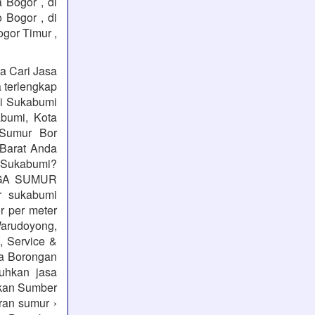
 Bogor , di
o Bogor , di
ogor Timur ,
a Cari Jasa
a terlengkap
mi Sukabumi
bumi, Kota
 Sumur Bor
Barat Anda
 Sukabumi?
ARGA SUMUR
 sukabumi
r per meter
Warudoyong,
 Service &
a Borongan
uhkan jasa
kan Sumber
ran sumur ›