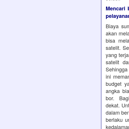
Mencari 
pelayana
Biaya sum
akan mela
bisa mela
satelit. 
yang terj
satelit 
Sehingga 
ini mema
budget y
angka bia
bor. Bag
dekat. Un
dalam ben
berlaku u
kedalaman