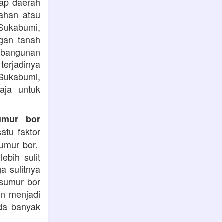
iap daerah
ahan atau
 Sukabumi,
ngan tanah
mbangunan
terjadinya
 Sukabumi,
aja untuk
umur bor
atu faktor
sumur bor.
ebih sulit
a sulitnya
 sumur bor
an menjadi
ada banyak