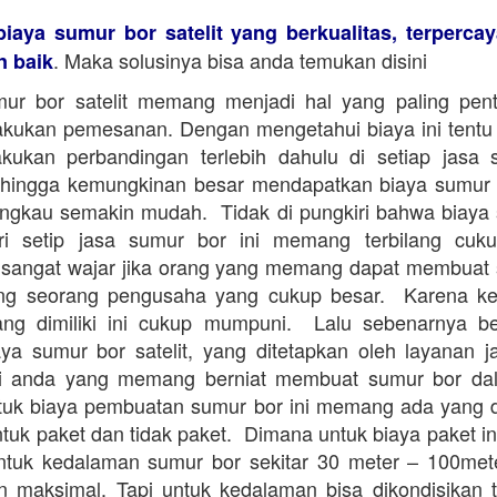
biaya sumur bor satelit yang berkualitas, terperca
. Maka solusinya bisa anda temukan disini
n baik
ur bor satelit memang menjadi hal yang paling pent
kukan pemesanan. Dengan mengetahui biaya ini tentu
kukan perbandingan terlebih dahulu di setiap jasa
Sehingga kemungkinan besar mendapatkan biaya sumur b
angkau semakin mudah. Tidak di pungkiri bahwa biaya
dari setip jasa sumur bor ini memang terbilang cuk
sangat wajar jika orang yang memang dapat membuat
ng seorang pengusaha yang cukup besar. Karena 
ang dimiliki ini cukup mumpuni. Lalu sebenarnya be
ya sumur bor satelit, yang ditetapkan oleh layanan 
i anda yang memang berniat membuat sumur bor da
tuk biaya pembuatan sumur bor ini memang ada yang 
tuk paket dan tidak paket. Dimana untuk biaya paket in
ntuk kedalaman sumur bor sekitar 30 meter – 100me
 maksimal. Tapi untuk kedalaman bisa dikondisikan 