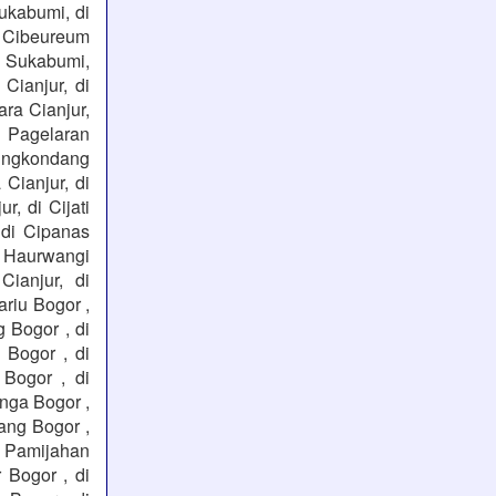
ukabumi, di
 Cibeureum
h Sukabumi,
Cianjur, di
ara Cianjur,
i Pagelaran
arungkondang
 Cianjur, di
r, di Cijati
, di Cipanas
di Haurwangi
Cianjur, di
riu Bogor ,
 Bogor , di
 Bogor , di
 Bogor , di
inga Bogor ,
ang Bogor ,
i Pamijahan
 Bogor , di