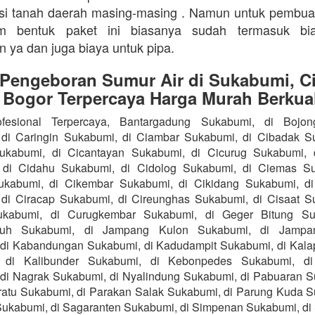
isi tanah daerah masing-masing . Namun untuk pembu
m bentuk paket ini biasanya sudah termasuk bi
n ya dan juga biaya untuk pipa.
 Pengeboran Sumur Air di Sukabumi, Ci
 Bogor Terpercaya Harga Murah Berkual
fesional Terpercaya, Bantargadung Sukabumi, di Bojo
di Caringin Sukabumi, di Ciambar Sukabumi, di Cibadak S
Sukabumi, di Cicantayan Sukabumi, di Cicurug Sukabumi, 
 di Cidahu Sukabumi, di Cidolog Sukabumi, di Ciemas Su
ukabumi, di Cikembar Sukabumi, di Cikidang Sukabumi, d
di Ciracap Sukabumi, di Cireunghas Sukabumi, di Cisaat S
ukabumi, di Curugkembar Sukabumi, di Geger Bitung Su
ruh Sukabumi, di Jampang Kulon Sukabumi, di Jampa
di Kabandungan Sukabumi, di Kadudampit Sukabumi, di Kal
 di Kalibunder Sukabumi, di Kebonpedes Sukabumi, d
di Nagrak Sukabumi, di Nyalindung Sukabumi, di Pabuaran S
atu Sukabumi, di Parakan Salak Sukabumi, di Parung Kuda S
ukabumi, di Sagaranten Sukabumi, di Simpenan Sukabumi, di