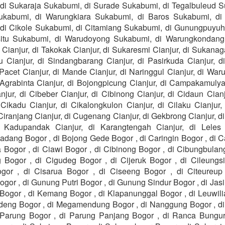
di Sukaraja Sukabumi, di Surade Sukabumi, di Tegalbuleud S
ukabumi, di Warungkiara Sukabumi, di Baros Sukabumi, di
di Cikole Sukabumi, di Citamiang Sukabumi, di Gunungpuyu
itu Sukabumi, di Warudoyong Sukabumi, di Warungkondang 
ianjur, di Takokak Cianjur, di Sukaresmi Cianjur, di Sukanag
u Cianjur, di Sindangbarang Cianjur, di Pasirkuda Cianjur, d
 Pacet Cianjur, di Mande Cianjur, di Naringgul Cianjur, di W
 Agrabinta Cianjur, di Bojongpicung Cianjur, di Campakamulya
njur, di Cibeber Cianjur, di Cibinong Cianjur, di Cidaun Cianju
 Cikadu Cianjur, di Cikalongkulon Cianjur, di Cilaku Cianjur
 Ciranjang Cianjur, di Cugenang Cianjur, di Gekbrong Cianjur, 
i Kadupandak Cianjur, di Karangtengah Cianjur, di Leles 
dang Bogor , di Bojong Gede Bogor , di Caringin Bogor , di Ca
 Bogor , di Ciawi Bogor , di Cibinong Bogor , di Cibungbulang
Bogor , di Cigudeg Bogor , di Cijeruk Bogor , di Cileungsi
or , di Cisarua Bogor , di Ciseeng Bogor , di Citeureup
or , di Gunung Putri Bogor , di Gunung Sindur Bogor , di Jas
 Bogor , di Kemang Bogor , di Klapanunggal Bogor , di Leuwili
deng Bogor , di Megamendung Bogor , di Nanggung Bogor , d
 Parung Bogor , di Parung Panjang Bogor , di Ranca Bungur