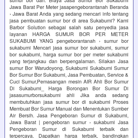
sumur bor dan. Biaya Jasa Sumur Bor Sukabumi
Jawa Barat Per Meter jasapengeborantanah Beranda
› Jawa Barat Anda yang sedang mencari info tentang
jasa pembuatan sumur bor di area Sukabumi? Kami
Barbor Solution sebagai salah satu penyedia jasa
layanan HARGA SUMUR BOR PER METER
SUKABUMI YANG pengeborantanah › sumur bor
sukabumi Mencari jasa sumur bor sukabumi, sumur
bor sukabumi, harga sumur bor per meter sukabumi
yang terjangkau dan berpengalaman. Silakan Jasa
sumur Bor Warudoyong, Sukabumi Sukabumi Sumur
Bor Sumur Bor Sukabumi, Jasa Pembuatan, Service &
Cuci Sumur,Pemasangan mesin AIR Ahli Bor Sumur
Di Sukabumi_ Harga Borongan Bor Sumur Di
jasasumurborsukabumi ahli Jika anda sedang
membutuhkan jasa sumur bor di sukabumi Proses
Membuat Bor Sumur Manual dan Menentukan Sumber
Air Bersih. Jasa Pengeboran Sumur di Sukabumi,
Jawa Barat | pengeboran sumur › sukabumi Jasa
Pengeboran Sumur di Sukabumi terbaik dan
terpercaya. Dapatkan harga terbaik, bandingkan