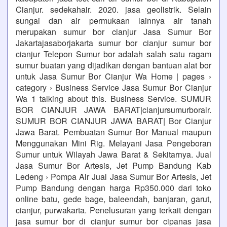
Cianjur. sedekahair. 2020. jasa geolistrik. Selain
sungai dan air permukaan lainnya air tanah
merupakan sumur bor cianjur Jasa Sumur Bor
Jakartajasaborjakarta sumur bor cianjur sumur bor
cianjur Telepon Sumur bor adalah salah satu ragam
sumur buatan yang dijadikan dengan bantuan alat bor
untuk Jasa Sumur Bor Cianjur Wa Home | pages ›
category › Business Service Jasa Sumur Bor Cianjur
Wa 1 talking about this. Business Service. SUMUR
BOR CIANJUR JAWA BARAT|cianjursumurborair.
SUMUR BOR CIANJUR JAWA BARAT| Bor Cianjur
Jawa Barat. Pembuatan Sumur Bor Manual maupun
Menggunakan Mini Rig. Melayani Jasa Pengeboran
Sumur untuk Wilayah Jawa Barat & Sekitarnya. Jual
Jasa Sumur Bor Artesis, Jet Pump Bandung Kab
Ledeng › Pompa Air Jual Jasa Sumur Bor Artesis, Jet
Pump Bandung dengan harga Rp350.000 dari toko
online batu, gede bage, baleendah, banjaran, garut,
cianjur, purwakarta. Penelusuran yang terkait dengan
jasa sumur bor di cianjur sumur bor cipanas jasa