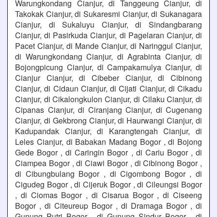
Warungkondang Cianjur, di Tanggeung Cianjur, di
Takokak Cianjur, di Sukaresmi Cianjur, di Sukanagara
Cianjur, di Sukaluyu Cianjur, di Sindangbarang
Cianjur, di Pasirkuda Cianjur, di Pagelaran Cianjur, di
Pacet Cianjur, di Mande Cianjur, di Naringgul Cianjur,
di Warungkondang Cianjur, di Agrabinta Cianjur, di
Bojongpicung Cianjur, di Campakamulya Cianjur, di
Cianjur Cianjur, di Cibeber Cianjur, di Cibinong
Cianjur, di Cidaun Cianjur, di Cijati Cianjur, di Cikadu
Cianjur, di Cikalongkulon Cianjur, di Cilaku Cianjur, di
Cipanas Cianjur, di Ciranjang Cianjur, di Cugenang
Cianjur, di Gekbrong Cianjur, di Haurwangi Cianjur, di
Kadupandak Cianjur, di Karangtengah Cianjur, di
Leles Cianjur, di Babakan Madang Bogor , di Bojong
Gede Bogor , di Caringin Bogor , di Cariu Bogor , di
Ciampea Bogor , di Ciawi Bogor , di Cibinong Bogor ,
di Cibungbulang Bogor , di Cigombong Bogor , di
Cigudeg Bogor , di Cijeruk Bogor , di Cileungsi Bogor
, di Ciomas Bogor , di Cisarua Bogor , di Ciseeng
Bogor , di Citeureup Bogor , di Dramaga Bogor , di
Gunung Putri Bogor , di Gunung Sindur Bogor , di