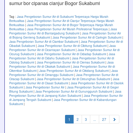
sumur bor cipanas cianjur Bogor Sukabumi
Tag :
Jasa Pengeboran Sumur Air di Sukabumi Terpercaya Harga Murah
Berkualitas
|
Jasa Pengeboran Sumur Air di Cianjur Terpercaya Harga Murah
Berkualitas
|
Jasa Pengeboran Sumur Air di Bogor Terpercaya Harga Murah
Berkualitas
|
Jasa Pengeboran Sumur Air Murah Profesional Terpercaya
|
Jasa
Pengeboran Sumur Air di Bantargadung Sukabumi
|
Jasa Pengeboran Sumur Air
di Bojong Genteng Sukabumi
|
Jasa Pengeboran Sumur Air di Caringin Sukabumi
|
Jasa Pengeboran Sumur Air di Ciambar Sukabumi
|
Jasa Pengeboran Sumur Air di
Cibadak Sukabumi
|
Jasa Pengeboran Sumur Air di Cibitung Sukabumi
|
Jasa
Pengeboran Sumur Air di Cicantayan Sukabumi
|
Jasa Pengeboran Sumur Air di
Cicurug Sukabumi
|
Jasa Pengeboran Sumur Air di Cidadap Sukabumi
|
Jasa
Pengeboran Sumur Air di Cidahu Sukabumi
|
Jasa Pengeboran Sumur Air di
Cidolog Sukabumi
|
Jasa Pengeboran Sumur Air di Ciemas Sukabumi
|
Jasa
Pengeboran Sumur Air di Cikakak Sukabumi
|
Jasa Pengeboran Sumur Air di
Cikembar Sukabumi
|
Jasa Pengeboran Sumur Air di Cikidang Sukabumi
|
Jasa
Pengeboran Sumur Air di Cimanggu Sukabumi
|
Jasa Pengeboran Sumur Air di
Ciracap Sukabumi
|
Jasa Pengeboran Sumur Air di Cireunghas Sukabumi
|
Jasa
Pengeboran Sumur Air di Cisaat Sukabumi
|
Jasa Pengeboran Sumur Air di Cisolok
Sukabumi
|
Jasa Pengeboran Sumur Air
|
Jasa Pengeboran Sumur Air di Geger
Bitung Sukabumi
|
Jasa Pengeboran Sumur Air di Gunungguruh Sukabumi
|
Jasa
Pengeboran Sumur Air di Jampang Kulon Sukabumi
|
Jasa Pengeboran Sumur Air
di Jampang Tengah Sukabumi
|
Jasa Pengeboran Sumur Air di Kabandungan
Sukabumi
|
(current)
1
2
3
...
27