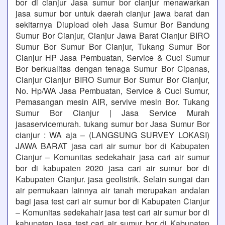
bor di cianjur Jasa sumur bor cianjur menawarkan
jasa sumur bor untuk daerah cianjur jawa barat dan
sekitarnya Diupload oleh Jasa Sumur Bor Bandung
Sumur Bor Cianjur, Cianjur Jawa Barat Cianjur BIRO
Sumur Bor Sumur Bor Cianjur, Tukang Sumur Bor
Cianjur HP Jasa Pembuatan, Service & Cuci Sumur
Bor berkualitas dengan tenaga Sumur Bor Cipanas,
Cianjur Cianjur BIRO Sumur Bor Sumur Bor Cianjur,
No. Hp/WA Jasa Pembuatan, Service & Cuci Sumur,
Pemasangan mesin AIR, servive mesin Bor. Tukang
Sumur Bor Cianjur | Jasa Service Murah
jasaservicemurah. tukang sumur bor Jasa Sumur Bor
cianjur : WA aja – (LANGSUNG SURVEY LOKASI)
JAWA BARAT jasa cari air sumur bor di Kabupaten
Cianjur – Komunitas sedekahair jasa cari air sumur
bor di kabupaten 2020 jasa cari air sumur bor di
Kabupaten Cianjur. jasa geolistrik. Selain sungai dan
air permukaan lainnya air tanah merupakan andalan
bagi jasa test cari air sumur bor di Kabupaten Cianjur
– Komunitas sedekahair jasa test cari air sumur bor di
kabupaten jasa test cari air sumur bor di Kabupaten