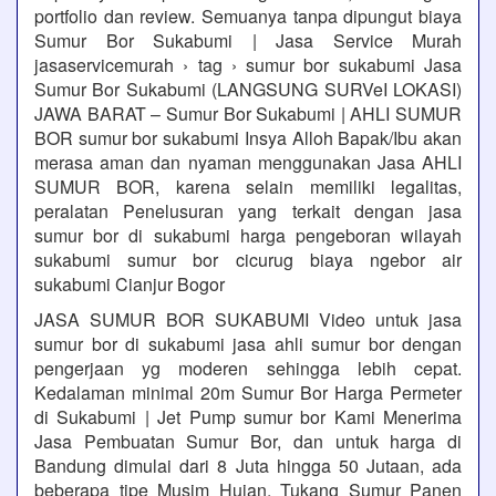
portfolio dan review. Semuanya tanpa dipungut biaya
Sumur Bor Sukabumi | Jasa Service Murah
jasaservicemurah › tag › sumur bor sukabumi Jasa
Sumur Bor Sukabumi (LANGSUNG SURVeI LOKASI)
JAWA BARAT – Sumur Bor Sukabumi | AHLI SUMUR
BOR sumur bor sukabumi Insya Alloh Bapak/Ibu akan
merasa aman dan nyaman menggunakan Jasa AHLI
SUMUR BOR, karena selain memiliki legalitas,
peralatan Penelusuran yang terkait dengan jasa
sumur bor di sukabumi harga pengeboran wilayah
sukabumi sumur bor cicurug biaya ngebor air
sukabumi Cianjur Bogor
JASA SUMUR BOR SUKABUMI Video untuk jasa
sumur bor di sukabumi jasa ahli sumur bor dengan
pengerjaan yg moderen sehingga lebih cepat.
Kedalaman minimal 20m Sumur Bor Harga Permeter
di Sukabumi | Jet Pump sumur bor Kami Menerima
Jasa Pembuatan Sumur Bor, dan untuk harga di
Bandung dimulai dari 8 Juta hingga 50 Jutaan, ada
beberapa tipe Musim Hujan, Tukang Sumur Panen