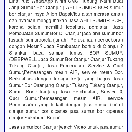
Lihat rute WhatsApp Kirim SMS Hubungi Kami Buat
Janji Sumur Bor Cianjur | AHLI SUMUR BOR sumur
bor cianjur Insya Alloh Bapak/Ibu akan merasa aman
dan nyaman menggunakan Jasa AHLI SUMUR BOR,
karena selain memiliki legalitas, peralatan Jasa
Pembuatan Sumur Bor Di Cianjur jasa ahli sumur bor
jasaahlisumurborcianjur ahli Perusahaan pengeboran
dengan Mesin? Jasa Pembuatan borfile di Cianjur ?
Silahkan baca sampai tuntas. BOR SUMUR
(DEEPWELL Jasa Sumur Bor Cianjur Cianjur Tukang
Tukang Cianjur, Jasa Pembuatan, Service & Cuci
Sumur,Pemasangan mesin AIR, servive mesin Bor.
Berkualitas dengan tenaga kerja yang bagus Jasa
Sumur Bor Ciranjang Cianjur Tukang Tukang Cianjur,
Sumur Bor Ciranjang Jasa Pembuatan, Service &
Cuci Sumur,Pemasangan mesin AIR, service
Penelusuran yang terkait dengan jasa sumur bor di
cianjur sumur bor cipanas jasa sumur bor cipanas
cianjur Sukabumi Bogor
Jasa sumur bor Cianjur |watch Video untuk jasa sumur