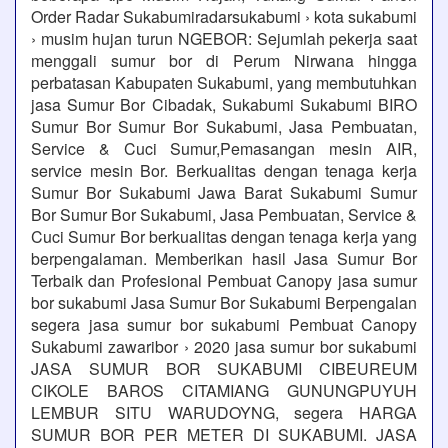
Order Radar Sukabumiradarsukabumi › kota sukabumi
› musim hujan turun NGEBOR: Sejumlah pekerja saat
menggali sumur bor di Perum Nirwana hingga
perbatasan Kabupaten Sukabumi, yang membutuhkan
jasa Sumur Bor Cibadak, Sukabumi Sukabumi BIRO
Sumur Bor Sumur Bor Sukabumi, Jasa Pembuatan,
Service & Cuci Sumur,Pemasangan mesin AIR,
service mesin Bor. Berkualitas dengan tenaga kerja
Sumur Bor Sukabumi Jawa Barat Sukabumi Sumur
Bor Sumur Bor Sukabumi, Jasa Pembuatan, Service &
Cuci Sumur Bor berkualitas dengan tenaga kerja yang
berpengalaman. Memberikan hasil Jasa Sumur Bor
Terbaik dan Profesional Pembuat Canopy jasa sumur
bor sukabumi Jasa Sumur Bor Sukabumi Berpengalan
segera jasa sumur bor sukabumi Pembuat Canopy
Sukabumi zawaribor › 2020 jasa sumur bor sukabumi
JASA SUMUR BOR SUKABUMI CIBEUREUM
CIKOLE BAROS CITAMIANG GUNUNGPUYUH
LEMBUR SITU WARUDOYNG, segera HARGA
SUMUR BOR PER METER DI SUKABUMI. JASA