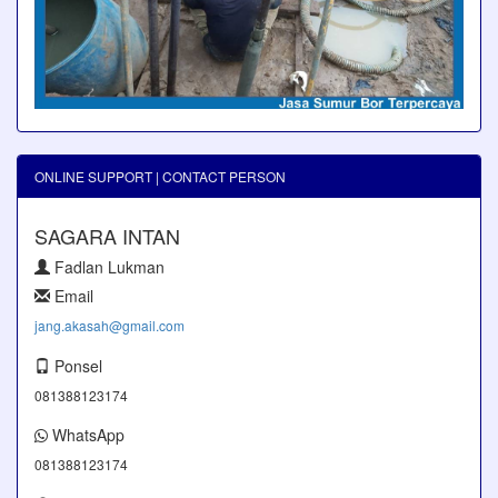
ONLINE SUPPORT | CONTACT PERSON
SAGARA INTAN
Fadlan Lukman
Email
jang.akasah@gmail.com
Ponsel
081388123174
WhatsApp
081388123174