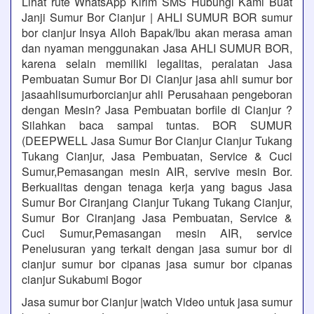
Lihat rute WhatsApp Kirim SMS Hubungi Kami Buat
Janji Sumur Bor Cianjur | AHLI SUMUR BOR sumur
bor cianjur Insya Alloh Bapak/Ibu akan merasa aman
dan nyaman menggunakan Jasa AHLI SUMUR BOR,
karena selain memiliki legalitas, peralatan Jasa
Pembuatan Sumur Bor Di Cianjur jasa ahli sumur bor
jasaahlisumurborcianjur ahli Perusahaan pengeboran
dengan Mesin? Jasa Pembuatan borfile di Cianjur ?
Silahkan baca sampai tuntas. BOR SUMUR
(DEEPWELL Jasa Sumur Bor Cianjur Cianjur Tukang
Tukang Cianjur, Jasa Pembuatan, Service & Cuci
Sumur,Pemasangan mesin AIR, servive mesin Bor.
Berkualitas dengan tenaga kerja yang bagus Jasa
Sumur Bor Ciranjang Cianjur Tukang Tukang Cianjur,
Sumur Bor Ciranjang Jasa Pembuatan, Service &
Cuci Sumur,Pemasangan mesin AIR, service
Penelusuran yang terkait dengan jasa sumur bor di
cianjur sumur bor cipanas jasa sumur bor cipanas
cianjur Sukabumi Bogor
Jasa sumur bor Cianjur |watch Video untuk jasa sumur