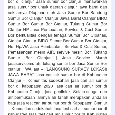
bor di cianjur Jasa sumur bor cianjur menawarkan
jasa sumur bor untuk daerah cianjur jawa barat dan
sekitarnya Diupload oleh Jasa Sumur Bor Bandung
Sumur Bor Cianjur, Cianjur Jawa Barat Cianjur BIRO
Sumur Bor Sumur Bor Cianjur, Tukang Sumur Bor
Cianjur HP Jasa Pembuatan, Service & Cuci Sumur
Bor berkualitas dengan tenaga Sumur Bor Cipanas,
Cianjur Cianjur BIRO Sumur Bor Sumur Bor Cianjur,
No. Hp/WA Jasa Pembuatan, Service & Cuci Sumur,
Pemasangan mesin AIR, servive mesin Bor. Tukang
Sumur Bor Cianjur | Jasa Service Murah
jasaservicemurah. tukang sumur bor Jasa Sumur Bor
cianjur : WA aja – (LANGSUNG SURVEY LOKASI)
JAWA BARAT jasa cari air sumur bor di Kabupaten
Cianjur – Komunitas sedekahair jasa cari air sumur
bor di kabupaten 2020 jasa cari air sumur bor di
Kabupaten Cianjur. jasa geolistrik. Selain sungai dan
air permukaan lainnya air tanah merupakan andalan
bagi jasa test cari air sumur bor di Kabupaten Cianjur
– Komunitas sedekahair jasa test cari air sumur bor di
kabupaten jasa test cari air sumur bor di Kabupaten