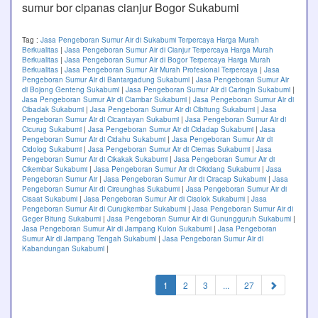
sumur bor cipanas cianjur Bogor Sukabumi
Tag :
Jasa Pengeboran Sumur Air di Sukabumi Terpercaya Harga Murah
Berkualitas
|
Jasa Pengeboran Sumur Air di Cianjur Terpercaya Harga Murah
Berkualitas
|
Jasa Pengeboran Sumur Air di Bogor Terpercaya Harga Murah
Berkualitas
|
Jasa Pengeboran Sumur Air Murah Profesional Terpercaya
|
Jasa
Pengeboran Sumur Air di Bantargadung Sukabumi
|
Jasa Pengeboran Sumur Air
di Bojong Genteng Sukabumi
|
Jasa Pengeboran Sumur Air di Caringin Sukabumi
|
Jasa Pengeboran Sumur Air di Ciambar Sukabumi
|
Jasa Pengeboran Sumur Air di
Cibadak Sukabumi
|
Jasa Pengeboran Sumur Air di Cibitung Sukabumi
|
Jasa
Pengeboran Sumur Air di Cicantayan Sukabumi
|
Jasa Pengeboran Sumur Air di
Cicurug Sukabumi
|
Jasa Pengeboran Sumur Air di Cidadap Sukabumi
|
Jasa
Pengeboran Sumur Air di Cidahu Sukabumi
|
Jasa Pengeboran Sumur Air di
Cidolog Sukabumi
|
Jasa Pengeboran Sumur Air di Ciemas Sukabumi
|
Jasa
Pengeboran Sumur Air di Cikakak Sukabumi
|
Jasa Pengeboran Sumur Air di
Cikembar Sukabumi
|
Jasa Pengeboran Sumur Air di Cikidang Sukabumi
|
Jasa
Pengeboran Sumur Air
|
Jasa Pengeboran Sumur Air di Ciracap Sukabumi
|
Jasa
Pengeboran Sumur Air di Cireunghas Sukabumi
|
Jasa Pengeboran Sumur Air di
Cisaat Sukabumi
|
Jasa Pengeboran Sumur Air di Cisolok Sukabumi
|
Jasa
Pengeboran Sumur Air di Curugkembar Sukabumi
|
Jasa Pengeboran Sumur Air di
Geger Bitung Sukabumi
|
Jasa Pengeboran Sumur Air di Gunungguruh Sukabumi
|
Jasa Pengeboran Sumur Air di Jampang Kulon Sukabumi
|
Jasa Pengeboran
Sumur Air di Jampang Tengah Sukabumi
|
Jasa Pengeboran Sumur Air di
Kabandungan Sukabumi
|
(current)
1
2
3
...
27