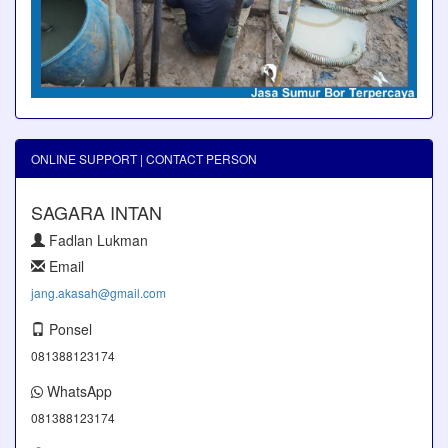
ONLINE SUPPORT | CONTACT PERSON
SAGARA INTAN
Fadlan Lukman
Email
jang.akasah@gmail.com
Ponsel
081388123174
WhatsApp
081388123174