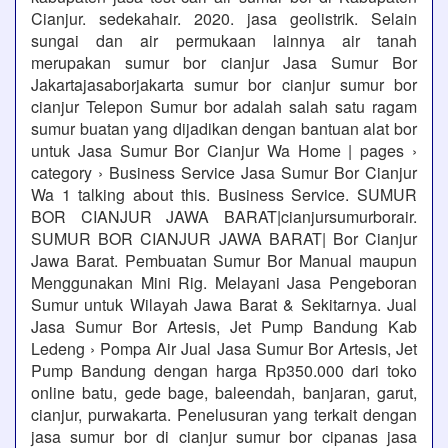
Cianjur. sedekahair. 2020. jasa geolistrik. Selain
sungai dan air permukaan lainnya air tanah
merupakan sumur bor cianjur Jasa Sumur Bor
Jakartajasaborjakarta sumur bor cianjur sumur bor
cianjur Telepon Sumur bor adalah salah satu ragam
sumur buatan yang dijadikan dengan bantuan alat bor
untuk Jasa Sumur Bor Cianjur Wa Home | pages ›
category › Business Service Jasa Sumur Bor Cianjur
Wa 1 talking about this. Business Service. SUMUR
BOR CIANJUR JAWA BARAT|cianjursumurborair.
SUMUR BOR CIANJUR JAWA BARAT| Bor Cianjur
Jawa Barat. Pembuatan Sumur Bor Manual maupun
Menggunakan Mini Rig. Melayani Jasa Pengeboran
Sumur untuk Wilayah Jawa Barat & Sekitarnya. Jual
Jasa Sumur Bor Artesis, Jet Pump Bandung Kab
Ledeng › Pompa Air Jual Jasa Sumur Bor Artesis, Jet
Pump Bandung dengan harga Rp350.000 dari toko
online batu, gede bage, baleendah, banjaran, garut,
cianjur, purwakarta. Penelusuran yang terkait dengan
jasa sumur bor di cianjur sumur bor cipanas jasa