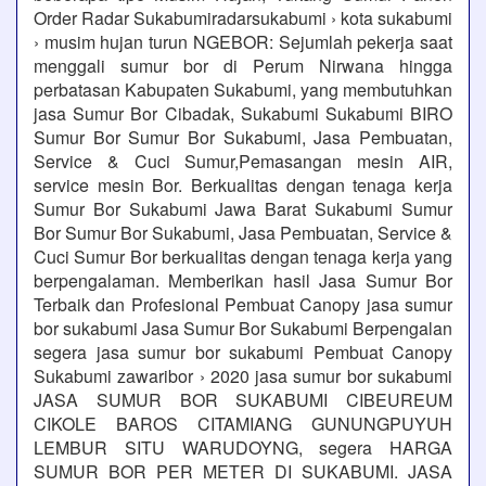
Order Radar Sukabumiradarsukabumi › kota sukabumi
› musim hujan turun NGEBOR: Sejumlah pekerja saat
menggali sumur bor di Perum Nirwana hingga
perbatasan Kabupaten Sukabumi, yang membutuhkan
jasa Sumur Bor Cibadak, Sukabumi Sukabumi BIRO
Sumur Bor Sumur Bor Sukabumi, Jasa Pembuatan,
Service & Cuci Sumur,Pemasangan mesin AIR,
service mesin Bor. Berkualitas dengan tenaga kerja
Sumur Bor Sukabumi Jawa Barat Sukabumi Sumur
Bor Sumur Bor Sukabumi, Jasa Pembuatan, Service &
Cuci Sumur Bor berkualitas dengan tenaga kerja yang
berpengalaman. Memberikan hasil Jasa Sumur Bor
Terbaik dan Profesional Pembuat Canopy jasa sumur
bor sukabumi Jasa Sumur Bor Sukabumi Berpengalan
segera jasa sumur bor sukabumi Pembuat Canopy
Sukabumi zawaribor › 2020 jasa sumur bor sukabumi
JASA SUMUR BOR SUKABUMI CIBEUREUM
CIKOLE BAROS CITAMIANG GUNUNGPUYUH
LEMBUR SITU WARUDOYNG, segera HARGA
SUMUR BOR PER METER DI SUKABUMI. JASA