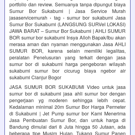
portfolio dan review. Semuanya tanpa dipungut biaya
Sumur Bor Sukabumi | Jasa Service Murah
jasaservicemurah › tag › sumur bor sukabumi Jasa
Sumur Bor Sukabumi (LANGSUNG SURVeI LOKASI)
JAWA BARAT – Sumur Bor Sukabumi | AHLI SUMUR
BOR sumur bor sukabumi Insya Alloh Bapak/Ibu akan
merasa aman dan nyaman menggunakan Jasa AHLI
SUMUR BOR, karena selain memiliki legalitas,
peralatan Penelusuran yang terkait dengan jasa
sumur bor di sukabumi harga pengeboran wilayah
sukabumi sumur bor cicurug biaya ngebor air
sukabumi Cianjur Bogor
JASA SUMUR BOR SUKABUMI Video untuk jasa
sumur bor di sukabumi jasa ahli sumur bor dengan
pengerjaan yg moderen sehingga lebih cepat.
Kedalaman minimal 20m Sumur Bor Harga Permeter
di Sukabumi | Jet Pump sumur bor Kami Menerima
Jasa Pembuatan Sumur Bor, dan untuk harga di
Bandung dimulai dari 8 Juta hingga 50 Jutaan, ada
beberapa tipe Musim Hujan, Tukang Sumur Panen