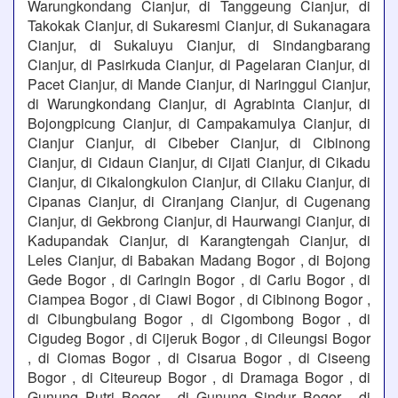
Warungkondang Cianjur, di Tanggeung Cianjur, di
Takokak Cianjur, di Sukaresmi Cianjur, di Sukanagara
Cianjur, di Sukaluyu Cianjur, di Sindangbarang
Cianjur, di Pasirkuda Cianjur, di Pagelaran Cianjur, di
Pacet Cianjur, di Mande Cianjur, di Naringgul Cianjur,
di Warungkondang Cianjur, di Agrabinta Cianjur, di
Bojongpicung Cianjur, di Campakamulya Cianjur, di
Cianjur Cianjur, di Cibeber Cianjur, di Cibinong
Cianjur, di Cidaun Cianjur, di Cijati Cianjur, di Cikadu
Cianjur, di Cikalongkulon Cianjur, di Cilaku Cianjur, di
Cipanas Cianjur, di Ciranjang Cianjur, di Cugenang
Cianjur, di Gekbrong Cianjur, di Haurwangi Cianjur, di
Kadupandak Cianjur, di Karangtengah Cianjur, di
Leles Cianjur, di Babakan Madang Bogor , di Bojong
Gede Bogor , di Caringin Bogor , di Cariu Bogor , di
Ciampea Bogor , di Ciawi Bogor , di Cibinong Bogor ,
di Cibungbulang Bogor , di Cigombong Bogor , di
Cigudeg Bogor , di Cijeruk Bogor , di Cileungsi Bogor
, di Ciomas Bogor , di Cisarua Bogor , di Ciseeng
Bogor , di Citeureup Bogor , di Dramaga Bogor , di
Gunung Putri Bogor , di Gunung Sindur Bogor , di