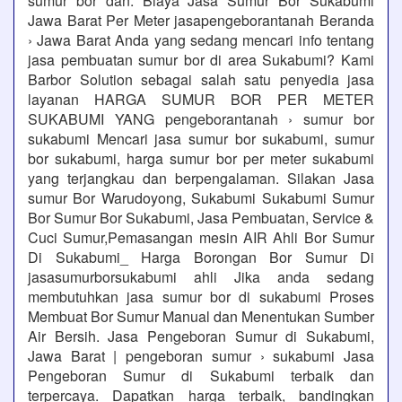
sumur bor dan. Biaya Jasa Sumur Bor Sukabumi
Jawa Barat Per Meter jasapengeborantanah Beranda
› Jawa Barat Anda yang sedang mencari info tentang
jasa pembuatan sumur bor di area Sukabumi? Kami
Barbor Solution sebagai salah satu penyedia jasa
layanan HARGA SUMUR BOR PER METER
SUKABUMI YANG pengeborantanah › sumur bor
sukabumi Mencari jasa sumur bor sukabumi, sumur
bor sukabumi, harga sumur bor per meter sukabumi
yang terjangkau dan berpengalaman. Silakan Jasa
sumur Bor Warudoyong, Sukabumi Sukabumi Sumur
Bor Sumur Bor Sukabumi, Jasa Pembuatan, Service &
Cuci Sumur,Pemasangan mesin AIR Ahli Bor Sumur
Di Sukabumi_ Harga Borongan Bor Sumur Di
jasasumurborsukabumi ahli Jika anda sedang
membutuhkan jasa sumur bor di sukabumi Proses
Membuat Bor Sumur Manual dan Menentukan Sumber
Air Bersih. Jasa Pengeboran Sumur di Sukabumi,
Jawa Barat | pengeboran sumur › sukabumi Jasa
Pengeboran Sumur di Sukabumi terbaik dan
terpercaya. Dapatkan harga terbaik, bandingkan