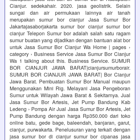
Cianjur. sedekahair. 2020. jasa geolistrik. Selain
sungai dan air permukaan lainnya air tanah
merupakan sumur bor cianjur Jasa Sumur Bor
Jakartajasaborjakarta sumur bor cianjur sumur bor
cianjur Telepon Sumur bor adalah salah satu ragam
sumur buatan yang dijadikan dengan bantuan alat bor
untuk Jasa Sumur Bor Cianjur Wa Home | pages ›
category › Business Service Jasa Sumur Bor Cianjur
Wa 1 talking about this. Business Service. SUMUR
BOR CIANJUR JAWA BARAT|cianjursumurborair.
SUMUR BOR CIANJUR JAWA BARAT| Bor Cianjur
Jawa Barat. Pembuatan Sumur Bor Manual maupun
Menggunakan Mini Rig. Melayani Jasa Pengeboran
Sumur untuk Wilayah Jawa Barat & Sekitarnya. Jual
Jasa Sumur Bor Artesis, Jet Pump Bandung Kab
Ledeng › Pompa Air Jual Jasa Sumur Bor Artesis, Jet
Pump Bandung dengan harga Rp350.000 dari toko
online batu, gede bage, baleendah, banjaran, garut,
cianjur, purwakarta. Penelusuran yang terkait dengan
jasa sumur bor di cianjur sumur bor cipanas jasa