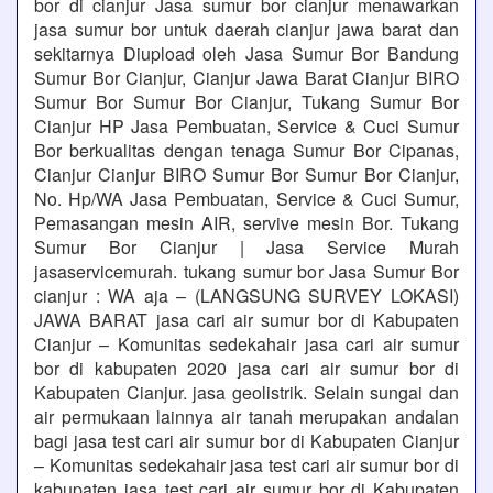
bor di cianjur Jasa sumur bor cianjur menawarkan
jasa sumur bor untuk daerah cianjur jawa barat dan
sekitarnya Diupload oleh Jasa Sumur Bor Bandung
Sumur Bor Cianjur, Cianjur Jawa Barat Cianjur BIRO
Sumur Bor Sumur Bor Cianjur, Tukang Sumur Bor
Cianjur HP Jasa Pembuatan, Service & Cuci Sumur
Bor berkualitas dengan tenaga Sumur Bor Cipanas,
Cianjur Cianjur BIRO Sumur Bor Sumur Bor Cianjur,
No. Hp/WA Jasa Pembuatan, Service & Cuci Sumur,
Pemasangan mesin AIR, servive mesin Bor. Tukang
Sumur Bor Cianjur | Jasa Service Murah
jasaservicemurah. tukang sumur bor Jasa Sumur Bor
cianjur : WA aja – (LANGSUNG SURVEY LOKASI)
JAWA BARAT jasa cari air sumur bor di Kabupaten
Cianjur – Komunitas sedekahair jasa cari air sumur
bor di kabupaten 2020 jasa cari air sumur bor di
Kabupaten Cianjur. jasa geolistrik. Selain sungai dan
air permukaan lainnya air tanah merupakan andalan
bagi jasa test cari air sumur bor di Kabupaten Cianjur
– Komunitas sedekahair jasa test cari air sumur bor di
kabupaten jasa test cari air sumur bor di Kabupaten