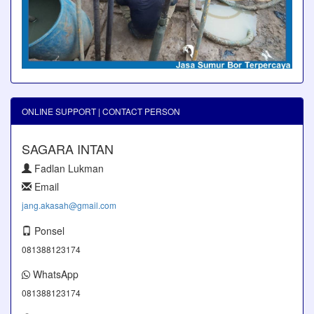
ONLINE SUPPORT | CONTACT PERSON
SAGARA INTAN
Fadlan Lukman
Email
jang.akasah@gmail.com
Ponsel
081388123174
WhatsApp
081388123174