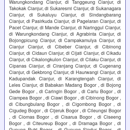
Warungkondang Cianjur, di Tanggeung Cianjur, di
Takokak Cianjur, di Sukaresmi Cianjur, di Sukanagara
Cianjur, di Sukaluyu Cianjur, di Sindangbarang
Cianjur, di Pasirkuda Cianjur, di Pagelaran Cianjur, di
Pacet Cianjur, di Mande Cianjur, di Naringgul Cianjur,
di Warungkondang Cianjur, di Agrabinta Cianjur, di
Bojongpicung Cianjur, di Campakamulya Cianjur, di
Cianjur Cianjur, di Cibeber Cianjur, di Cibinong
Cianjur, di Cidaun Cianjur, di Cijati Cianjur, di Cikadu
Cianjur, di Cikalongkulon Cianjur, di Cilaku Cianjur, di
Cipanas Cianjur, di Ciranjang Cianjur, di Cugenang
Cianjur, di Gekbrong Cianjur, di Haurwangi Cianjur, di
Kadupandak Cianjur, di Karangtengah Cianjur, di
Leles Cianjur, di Babakan Madang Bogor , di Bojong
Gede Bogor , di Caringin Bogor , di Cariu Bogor , di
Ciampea Bogor , di Ciawi Bogor , di Cibinong Bogor ,
di Cibungbulang Bogor , di Cigombong Bogor , di
Cigudeg Bogor , di Cijeruk Bogor , di Cileungsi Bogor
, di Ciomas Bogor , di Cisarua Bogor , di Ciseeng
Bogor , di Citeureup Bogor , di Dramaga Bogor , di
Gunung Putri Bogor , di Gunung Sindur Bogor , di