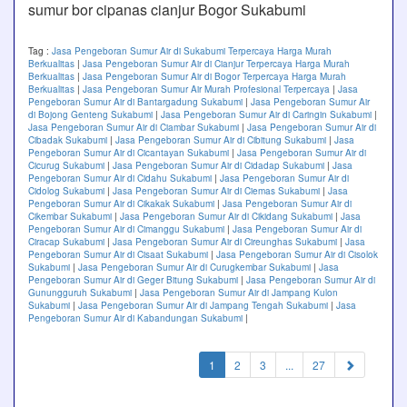
sumur bor cipanas cianjur Bogor Sukabumi
Tag :
Jasa Pengeboran Sumur Air di Sukabumi Terpercaya Harga Murah
Berkualitas
|
Jasa Pengeboran Sumur Air di Cianjur Terpercaya Harga Murah
Berkualitas
|
Jasa Pengeboran Sumur Air di Bogor Terpercaya Harga Murah
Berkualitas
|
Jasa Pengeboran Sumur Air Murah Profesional Terpercaya
|
Jasa
Pengeboran Sumur Air di Bantargadung Sukabumi
|
Jasa Pengeboran Sumur Air
di Bojong Genteng Sukabumi
|
Jasa Pengeboran Sumur Air di Caringin Sukabumi
|
Jasa Pengeboran Sumur Air di Ciambar Sukabumi
|
Jasa Pengeboran Sumur Air di
Cibadak Sukabumi
|
Jasa Pengeboran Sumur Air di Cibitung Sukabumi
|
Jasa
Pengeboran Sumur Air di Cicantayan Sukabumi
|
Jasa Pengeboran Sumur Air di
Cicurug Sukabumi
|
Jasa Pengeboran Sumur Air di Cidadap Sukabumi
|
Jasa
Pengeboran Sumur Air di Cidahu Sukabumi
|
Jasa Pengeboran Sumur Air di
Cidolog Sukabumi
|
Jasa Pengeboran Sumur Air di Ciemas Sukabumi
|
Jasa
Pengeboran Sumur Air di Cikakak Sukabumi
|
Jasa Pengeboran Sumur Air di
Cikembar Sukabumi
|
Jasa Pengeboran Sumur Air di Cikidang Sukabumi
|
Jasa
Pengeboran Sumur Air di Cimanggu Sukabumi
|
Jasa Pengeboran Sumur Air di
Ciracap Sukabumi
|
Jasa Pengeboran Sumur Air di Cireunghas Sukabumi
|
Jasa
Pengeboran Sumur Air di Cisaat Sukabumi
|
Jasa Pengeboran Sumur Air di Cisolok
Sukabumi
|
Jasa Pengeboran Sumur Air di Curugkembar Sukabumi
|
Jasa
Pengeboran Sumur Air di Geger Bitung Sukabumi
|
Jasa Pengeboran Sumur Air di
Gunungguruh Sukabumi
|
Jasa Pengeboran Sumur Air di Jampang Kulon
Sukabumi
|
Jasa Pengeboran Sumur Air di Jampang Tengah Sukabumi
|
Jasa
Pengeboran Sumur Air di Kabandungan Sukabumi
|
(current)
1
2
3
...
27