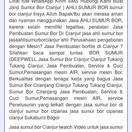
Lihat rute WhatsApp Kirim SMS Hubungi Kami Buat
Janji Sumur Bor Cianjur | AHLI SUMUR BOR sumur
bor cianjur Insya Alloh Bapak/Ibu akan merasa aman
dan nyaman menggunakan Jasa AHLI SUMUR BOR,
karena selain memiliki legalitas, peralatan Jasa
Pembuatan Sumur Bor Di Cianjur jasa ahli sumur bor
jasaahlisumurborcianjur ahli Perusahaan pengeboran
dengan Mesin? Jasa Pembuatan borfile di Cianjur ?
Silahkan baca sampai tuntas. BOR SUMUR
(DEEPWELL Jasa Sumur Bor Cianjur Cianjur Tukang
Tukang Cianjur, Jasa Pembuatan, Service & Cuci
Sumur,Pemasangan mesin AIR, servive mesin Bor.
Berkualitas dengan tenaga kerja yang bagus Jasa
Sumur Bor Ciranjang Cianjur Tukang Tukang Cianjur,
Sumur Bor Ciranjang Jasa Pembuatan, Service &
Cuci Sumur,Pemasangan mesin AIR, service
Penelusuran yang terkait dengan jasa sumur bor di
cianjur sumur bor cipanas jasa sumur bor cipanas
cianjur Sukabumi Bogor
Jasa sumur bor Cianjur |watch Video untuk jasa sumur