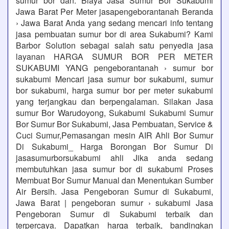
sumur bor dan. Biaya Jasa Sumur Bor Sukabumi
Jawa Barat Per Meter jasapengeborantanah Beranda
› Jawa Barat Anda yang sedang mencari info tentang
jasa pembuatan sumur bor di area Sukabumi? Kami
Barbor Solution sebagai salah satu penyedia jasa
layanan HARGA SUMUR BOR PER METER
SUKABUMI YANG pengeborantanah › sumur bor
sukabumi Mencari jasa sumur bor sukabumi, sumur
bor sukabumi, harga sumur bor per meter sukabumi
yang terjangkau dan berpengalaman. Silakan Jasa
sumur Bor Warudoyong, Sukabumi Sukabumi Sumur
Bor Sumur Bor Sukabumi, Jasa Pembuatan, Service &
Cuci Sumur,Pemasangan mesin AIR Ahli Bor Sumur
Di Sukabumi_ Harga Borongan Bor Sumur Di
jasasumurborsukabumi ahli Jika anda sedang
membutuhkan jasa sumur bor di sukabumi Proses
Membuat Bor Sumur Manual dan Menentukan Sumber
Air Bersih. Jasa Pengeboran Sumur di Sukabumi,
Jawa Barat | pengeboran sumur › sukabumi Jasa
Pengeboran Sumur di Sukabumi terbaik dan
terpercaya. Dapatkan harga terbaik, bandingkan