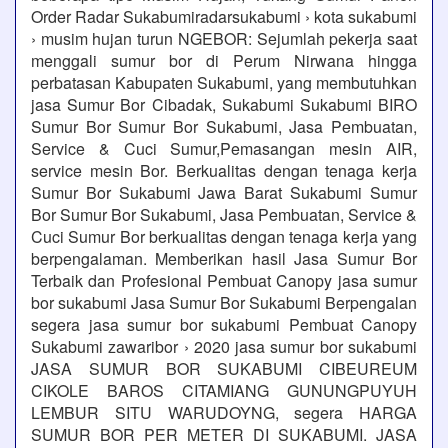
Order Radar Sukabumiradarsukabumi › kota sukabumi
› musim hujan turun NGEBOR: Sejumlah pekerja saat
menggali sumur bor di Perum Nirwana hingga
perbatasan Kabupaten Sukabumi, yang membutuhkan
jasa Sumur Bor Cibadak, Sukabumi Sukabumi BIRO
Sumur Bor Sumur Bor Sukabumi, Jasa Pembuatan,
Service & Cuci Sumur,Pemasangan mesin AIR,
service mesin Bor. Berkualitas dengan tenaga kerja
Sumur Bor Sukabumi Jawa Barat Sukabumi Sumur
Bor Sumur Bor Sukabumi, Jasa Pembuatan, Service &
Cuci Sumur Bor berkualitas dengan tenaga kerja yang
berpengalaman. Memberikan hasil Jasa Sumur Bor
Terbaik dan Profesional Pembuat Canopy jasa sumur
bor sukabumi Jasa Sumur Bor Sukabumi Berpengalan
segera jasa sumur bor sukabumi Pembuat Canopy
Sukabumi zawaribor › 2020 jasa sumur bor sukabumi
JASA SUMUR BOR SUKABUMI CIBEUREUM
CIKOLE BAROS CITAMIANG GUNUNGPUYUH
LEMBUR SITU WARUDOYNG, segera HARGA
SUMUR BOR PER METER DI SUKABUMI. JASA