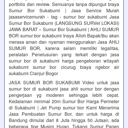
portfolio dan review. Semuanya tanpa dipungut biaya
Sumur Bor Sukabumi | Jasa Service Murah
jasaservicemurah › tag › sumur bor sukabumi Jasa
Sumur Bor Sukabumi (LANGSUNG SURVeI LOKASI)
JAWA BARAT – Sumur Bor Sukabumi | AHLI SUMUR
BOR sumur bor sukabumi Insya Alloh Bapak/Ibu akan
merasa aman dan nyaman menggunakan Jasa AHLI
SUMUR BOR, karena selain memiliki legalitas,
peralatan Penelusuran yang terkait dengan jasa
sumur bor di sukabumi harga pengeboran wilayah
sukabumi sumur bor cicurug biaya ngebor air
sukabumi Cianjur Bogor
JASA SUMUR BOR SUKABUMI Video untuk jasa
sumur bor di sukabumi jasa ahli sumur bor dengan
pengerjaan yg moderen sehingga lebih cepat.
Kedalaman minimal 20m Sumur Bor Harga Permeter
di Sukabumi | Jet Pump sumur bor Kami Menerima
Jasa Pembuatan Sumur Bor, dan untuk harga di
Bandung dimulai dari 8 Juta hingga 50 Jutaan, ada
beberapa tipe Musim Hujan, Tukang Sumur Panen