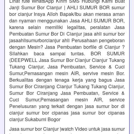
Lihat rute WhatsApp Kirim SMS Hubungi Kami Buat
Janji Sumur Bor Cianjur | AHLI SUMUR BOR sumur
bor cianjur Insya Alloh Bapak/Ibu akan merasa aman
dan nyaman menggunakan Jasa AHLI SUMUR BOR,
karena selain memiliki legalitas, peralatan Jasa
Pembuatan Sumur Bor Di Cianjur jasa ahli sumur bor
jasaahlisumurborcianjur ahli Perusahaan pengeboran
dengan Mesin? Jasa Pembuatan borfile di Cianjur ?
Silahkan baca sampai tuntas. BOR SUMUR
(DEEPWELL Jasa Sumur Bor Cianjur Cianjur Tukang
Tukang Cianjur, Jasa Pembuatan, Service & Cuci
Sumur,Pemasangan mesin AIR, servive mesin Bor.
Berkualitas dengan tenaga kerja yang bagus Jasa
Sumur Bor Ciranjang Cianjur Tukang Tukang Cianjur,
Sumur Bor Ciranjang Jasa Pembuatan, Service &
Cuci Sumur,Pemasangan mesin AIR, service
Penelusuran yang terkait dengan jasa sumur bor di
cianjur sumur bor cipanas jasa sumur bor cipanas
cianjur Sukabumi Bogor
Jasa sumur bor Cianjur |watch Video untuk jasa sumur