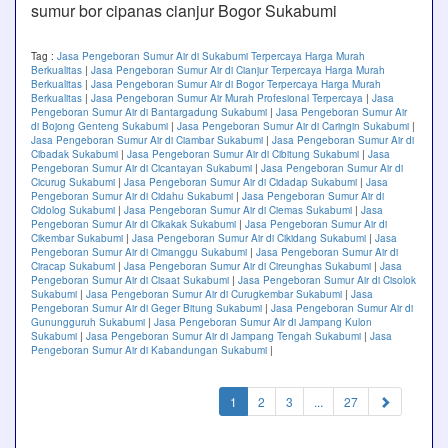
sumur bor cipanas cianjur Bogor Sukabumi
Tag :
Jasa Pengeboran Sumur Air di Sukabumi Terpercaya Harga Murah
Berkualitas
|
Jasa Pengeboran Sumur Air di Cianjur Terpercaya Harga Murah
Berkualitas
|
Jasa Pengeboran Sumur Air di Bogor Terpercaya Harga Murah
Berkualitas
|
Jasa Pengeboran Sumur Air Murah Profesional Terpercaya
|
Jasa
Pengeboran Sumur Air di Bantargadung Sukabumi
|
Jasa Pengeboran Sumur Air
di Bojong Genteng Sukabumi
|
Jasa Pengeboran Sumur Air di Caringin Sukabumi
|
Jasa Pengeboran Sumur Air di Ciambar Sukabumi
|
Jasa Pengeboran Sumur Air di
Cibadak Sukabumi
|
Jasa Pengeboran Sumur Air di Cibitung Sukabumi
|
Jasa
Pengeboran Sumur Air di Cicantayan Sukabumi
|
Jasa Pengeboran Sumur Air di
Cicurug Sukabumi
|
Jasa Pengeboran Sumur Air di Cidadap Sukabumi
|
Jasa
Pengeboran Sumur Air di Cidahu Sukabumi
|
Jasa Pengeboran Sumur Air di
Cidolog Sukabumi
|
Jasa Pengeboran Sumur Air di Ciemas Sukabumi
|
Jasa
Pengeboran Sumur Air di Cikakak Sukabumi
|
Jasa Pengeboran Sumur Air di
Cikembar Sukabumi
|
Jasa Pengeboran Sumur Air di Cikidang Sukabumi
|
Jasa
Pengeboran Sumur Air di Cimanggu Sukabumi
|
Jasa Pengeboran Sumur Air di
Ciracap Sukabumi
|
Jasa Pengeboran Sumur Air di Cireunghas Sukabumi
|
Jasa
Pengeboran Sumur Air di Cisaat Sukabumi
|
Jasa Pengeboran Sumur Air di Cisolok
Sukabumi
|
Jasa Pengeboran Sumur Air di Curugkembar Sukabumi
|
Jasa
Pengeboran Sumur Air di Geger Bitung Sukabumi
|
Jasa Pengeboran Sumur Air di
Gunungguruh Sukabumi
|
Jasa Pengeboran Sumur Air di Jampang Kulon
Sukabumi
|
Jasa Pengeboran Sumur Air di Jampang Tengah Sukabumi
|
Jasa
Pengeboran Sumur Air di Kabandungan Sukabumi
|
(current)
1
2
3
...
27