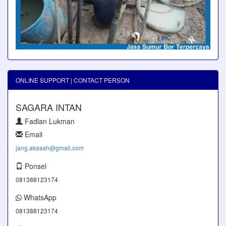
ONLINE SUPPORT | CONTACT PERSON
SAGARA INTAN
Fadlan Lukman
Email
jang.akasah@gmail.com
Ponsel
081388123174
WhatsApp
081388123174