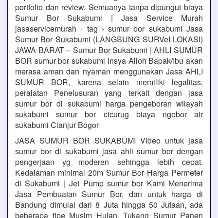
portfolio dan review. Semuanya tanpa dipungut biaya
Sumur Bor Sukabumi | Jasa Service Murah
jasaservicemurah › tag › sumur bor sukabumi Jasa
Sumur Bor Sukabumi (LANGSUNG SURVeI LOKASI)
JAWA BARAT – Sumur Bor Sukabumi | AHLI SUMUR
BOR sumur bor sukabumi Insya Alloh Bapak/Ibu akan
merasa aman dan nyaman menggunakan Jasa AHLI
SUMUR BOR, karena selain memiliki legalitas,
peralatan Penelusuran yang terkait dengan jasa
sumur bor di sukabumi harga pengeboran wilayah
sukabumi sumur bor cicurug biaya ngebor air
sukabumi Cianjur Bogor
JASA SUMUR BOR SUKABUMI Video untuk jasa
sumur bor di sukabumi jasa ahli sumur bor dengan
pengerjaan yg moderen sehingga lebih cepat.
Kedalaman minimal 20m Sumur Bor Harga Permeter
di Sukabumi | Jet Pump sumur bor Kami Menerima
Jasa Pembuatan Sumur Bor, dan untuk harga di
Bandung dimulai dari 8 Juta hingga 50 Jutaan, ada
beberapa tipe Musim Hujan, Tukang Sumur Panen