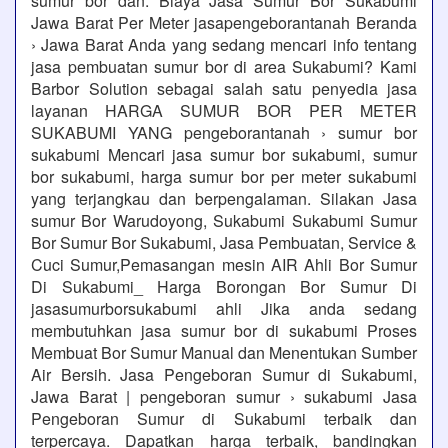
sumur bor dan. Biaya Jasa Sumur Bor Sukabumi
Jawa Barat Per Meter jasapengeborantanah Beranda
› Jawa Barat Anda yang sedang mencari info tentang
jasa pembuatan sumur bor di area Sukabumi? Kami
Barbor Solution sebagai salah satu penyedia jasa
layanan HARGA SUMUR BOR PER METER
SUKABUMI YANG pengeborantanah › sumur bor
sukabumi Mencari jasa sumur bor sukabumi, sumur
bor sukabumi, harga sumur bor per meter sukabumi
yang terjangkau dan berpengalaman. Silakan Jasa
sumur Bor Warudoyong, Sukabumi Sukabumi Sumur
Bor Sumur Bor Sukabumi, Jasa Pembuatan, Service &
Cuci Sumur,Pemasangan mesin AIR Ahli Bor Sumur
Di Sukabumi_ Harga Borongan Bor Sumur Di
jasasumurborsukabumi ahli Jika anda sedang
membutuhkan jasa sumur bor di sukabumi Proses
Membuat Bor Sumur Manual dan Menentukan Sumber
Air Bersih. Jasa Pengeboran Sumur di Sukabumi,
Jawa Barat | pengeboran sumur › sukabumi Jasa
Pengeboran Sumur di Sukabumi terbaik dan
terpercaya. Dapatkan harga terbaik, bandingkan