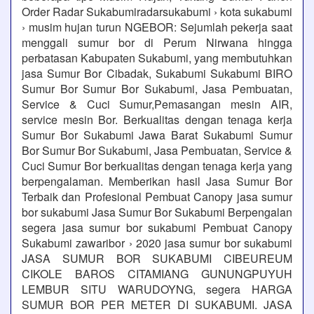
Order Radar Sukabumiradarsukabumi › kota sukabumi
› musim hujan turun NGEBOR: Sejumlah pekerja saat
menggali sumur bor di Perum Nirwana hingga
perbatasan Kabupaten Sukabumi, yang membutuhkan
jasa Sumur Bor Cibadak, Sukabumi Sukabumi BIRO
Sumur Bor Sumur Bor Sukabumi, Jasa Pembuatan,
Service & Cuci Sumur,Pemasangan mesin AIR,
service mesin Bor. Berkualitas dengan tenaga kerja
Sumur Bor Sukabumi Jawa Barat Sukabumi Sumur
Bor Sumur Bor Sukabumi, Jasa Pembuatan, Service &
Cuci Sumur Bor berkualitas dengan tenaga kerja yang
berpengalaman. Memberikan hasil Jasa Sumur Bor
Terbaik dan Profesional Pembuat Canopy jasa sumur
bor sukabumi Jasa Sumur Bor Sukabumi Berpengalan
segera jasa sumur bor sukabumi Pembuat Canopy
Sukabumi zawaribor › 2020 jasa sumur bor sukabumi
JASA SUMUR BOR SUKABUMI CIBEUREUM
CIKOLE BAROS CITAMIANG GUNUNGPUYUH
LEMBUR SITU WARUDOYNG, segera HARGA
SUMUR BOR PER METER DI SUKABUMI. JASA