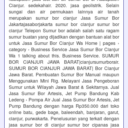
Cianjur. sedekahair. 2020. jasa geolistrik. Selain
sungai dan air permukaan lainnya air tanah
merupakan sumur bor cianjur Jasa Sumur Bor
Jakartajasaborjakarta sumur bor cianjur sumur bor
cianjur Telepon Sumur bor adalah salah satu ragam
sumur buatan yang dijadikan dengan bantuan alat bor
untuk Jasa Sumur Bor Cianjur Wa Home | pages ›
category › Business Service Jasa Sumur Bor Cianjur
Wa 1 talking about this. Business Service. SUMUR
BOR CIANJUR JAWA BARAT|cianjursumurborair.
SUMUR BOR CIANJUR JAWA BARAT| Bor Cianjur
Jawa Barat. Pembuatan Sumur Bor Manual maupun
Menggunakan Mini Rig. Melayani Jasa Pengeboran
Sumur untuk Wilayah Jawa Barat & Sekitarnya. Jual
Jasa Sumur Bor Artesis, Jet Pump Bandung Kab
Ledeng › Pompa Air Jual Jasa Sumur Bor Artesis, Jet
Pump Bandung dengan harga Rp350.000 dari toko
online batu, gede bage, baleendah, banjaran, garut,
cianjur, purwakarta. Penelusuran yang terkait dengan
jasa sumur bor di cianjur sumur bor cipanas jasa