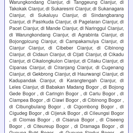
Warungkondang Cianjur, di Tanggeung Cianjur, di
Takokak Cianjur, di Sukaresmi Cianjur, di Sukanagara
Cianjur, di Sukaluyu Cianjur, di Sindangbarang
Cianjur, di Pasirkuda Cianjur, di Pagelaran Cianjur, di
Pacet Cianjur, di Mande Cianjur, di Naringgul Cianjur,
di Warungkondang Cianjur, di Agrabinta Cianjur, di
Bojongpicung Cianjur, di Campakamulya Cianjur, di
Cianjur Cianjur, di Cibeber Cianjur, di Cibinong
Cianjur, di Cidaun Cianjur, di Cijati Cianjur, di Cikadu
Cianjur, di Cikalongkulon Cianjur, di Cilaku Cianjur, di
Cipanas Cianjur, di Ciranjang Cianjur, di Cugenang
Cianjur, di Gekbrong Cianjur, di Haurwangi Cianjur, di
Kadupandak Cianjur, di Karangtengah Cianjur, di
Leles Cianjur, di Babakan Madang Bogor , di Bojong
Gede Bogor , di Caringin Bogor , di Cariu Bogor , di
Ciampea Bogor , di Ciawi Bogor , di Cibinong Bogor ,
di Cibungbulang Bogor , di Cigombong Bogor , di
Cigudeg Bogor , di Cijeruk Bogor , di Cileungsi Bogor
, di Ciomas Bogor , di Cisarua Bogor , di Ciseeng
Bogor , di Citeureup Bogor , di Dramaga Bogor , di
Gunung Putri Bogor , di Gunung Sindur Bogor , di