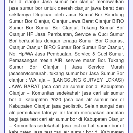
bor di cianjur Jasa sumur bor cianjur menawarkan
jasa sumur bor untuk daerah cianjur jawa barat dan
sekitarnya Diupload oleh Jasa Sumur Bor Bandung
Sumur Bor Cianjur, Cianjur Jawa Barat Cianjur BIRO
Sumur Bor Sumur Bor Cianjur, Tukang Sumur Bor
Cianjur HP Jasa Pembuatan, Service & Cuci Sumur
Bor berkualitas dengan tenaga Sumur Bor Cipanas,
Cianjur Cianjur BIRO Sumur Bor Sumur Bor Cianjur,
No. Hp/WA Jasa Pembuatan, Service & Cuci Sumur,
Pemasangan mesin AIR, servive mesin Bor. Tukang
Sumur Bor Cianjur | Jasa Service Murah
jasaservicemurah. tukang sumur bor Jasa Sumur Bor
cianjur : WA aja – (LANGSUNG SURVEY LOKASI)
JAWA BARAT jasa cari air sumur bor di Kabupaten
Cianjur – Komunitas sedekahair jasa cari air sumur
bor di kabupaten 2020 jasa cari air sumur bor di
Kabupaten Cianjur. jasa geolistrik. Selain sungai dan
air permukaan lainnya air tanah merupakan andalan
bagi jasa test cari air sumur bor di Kabupaten Cianjur
– Komunitas sedekahair jasa test cari air sumur bor di
kabupaten jasa test cari air sumur bor di Kabupaten