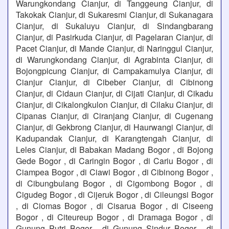
Warungkondang Cianjur, di Tanggeung Cianjur, di
Takokak Cianjur, di Sukaresmi Cianjur, di Sukanagara
Cianjur, di Sukaluyu Cianjur, di Sindangbarang
Cianjur, di Pasirkuda Cianjur, di Pagelaran Cianjur, di
Pacet Cianjur, di Mande Cianjur, di Naringgul Cianjur,
di Warungkondang Cianjur, di Agrabinta Cianjur, di
Bojongpicung Cianjur, di Campakamulya Cianjur, di
Cianjur Cianjur, di Cibeber Cianjur, di Cibinong
Cianjur, di Cidaun Cianjur, di Cijati Cianjur, di Cikadu
Cianjur, di Cikalongkulon Cianjur, di Cilaku Cianjur, di
Cipanas Cianjur, di Ciranjang Cianjur, di Cugenang
Cianjur, di Gekbrong Cianjur, di Haurwangi Cianjur, di
Kadupandak Cianjur, di Karangtengah Cianjur, di
Leles Cianjur, di Babakan Madang Bogor , di Bojong
Gede Bogor , di Caringin Bogor , di Cariu Bogor , di
Ciampea Bogor , di Ciawi Bogor , di Cibinong Bogor ,
di Cibungbulang Bogor , di Cigombong Bogor , di
Cigudeg Bogor , di Cijeruk Bogor , di Cileungsi Bogor
, di Ciomas Bogor , di Cisarua Bogor , di Ciseeng
Bogor , di Citeureup Bogor , di Dramaga Bogor , di
Gunung Putri Bogor , di Gunung Sindur Bogor , di