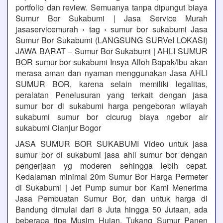
portfolio dan review. Semuanya tanpa dipungut biaya
Sumur Bor Sukabumi | Jasa Service Murah
jasaservicemurah › tag › sumur bor sukabumi Jasa
Sumur Bor Sukabumi (LANGSUNG SURVeI LOKASI)
JAWA BARAT – Sumur Bor Sukabumi | AHLI SUMUR
BOR sumur bor sukabumi Insya Alloh Bapak/Ibu akan
merasa aman dan nyaman menggunakan Jasa AHLI
SUMUR BOR, karena selain memiliki legalitas,
peralatan Penelusuran yang terkait dengan jasa
sumur bor di sukabumi harga pengeboran wilayah
sukabumi sumur bor cicurug biaya ngebor air
sukabumi Cianjur Bogor
JASA SUMUR BOR SUKABUMI Video untuk jasa
sumur bor di sukabumi jasa ahli sumur bor dengan
pengerjaan yg moderen sehingga lebih cepat.
Kedalaman minimal 20m Sumur Bor Harga Permeter
di Sukabumi | Jet Pump sumur bor Kami Menerima
Jasa Pembuatan Sumur Bor, dan untuk harga di
Bandung dimulai dari 8 Juta hingga 50 Jutaan, ada
beberapa tipe Musim Hujan, Tukang Sumur Panen