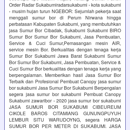
Order Radar Sukabumiradarsukabumi › kota sukabumi
› musim hujan turun NGEBOR: Sejumlah pekerja saat
menggali sumur bor di Perum Nirwana hingga
perbatasan Kabupaten Sukabumi, yang membutuhkan
jasa Sumur Bor Cibadak, Sukabumi Sukabumi BIRO
Sumur Bor Sumur Bor Sukabumi, Jasa Pembuatan,
Service & Cuci Sumur,Pemasangan mesin AIR,
service mesin Bor. Berkualitas dengan tenaga kerja
Sumur Bor Sukabumi Jawa Barat Sukabumi Sumur
Bor Sumur Bor Sukabumi, Jasa Pembuatan, Service &
Cuci Sumur Bor berkualitas dengan tenaga kerja yang
berpengalaman. Memberikan hasil Jasa Sumur Bor
Terbaik dan Profesional Pembuat Canopy jasa sumur
bor sukabumi Jasa Sumur Bor Sukabumi Berpengalan
segera jasa sumur bor sukabumi Pembuat Canopy
Sukabumi zawaribor › 2020 jasa sumur bor sukabumi
JASA SUMUR BOR SUKABUMI CIBEUREUM
CIKOLE BAROS CITAMIANG GUNUNGPUYUH
LEMBUR SITU WARUDOYNG, segera HARGA
SUMUR BOR PER METER DI SUKABUMI. JASA