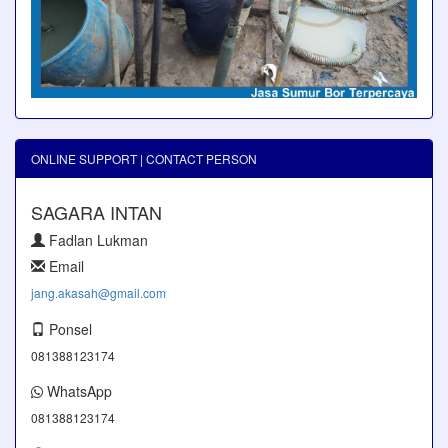
ONLINE SUPPORT | CONTACT PERSON
SAGARA INTAN
Fadlan Lukman
Email
jang.akasah@gmail.com
Ponsel
081388123174
WhatsApp
081388123174