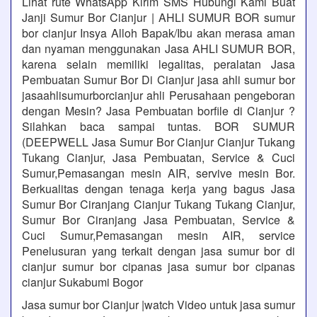
Lihat rute WhatsApp Kirim SMS Hubungi Kami Buat
Janji Sumur Bor Cianjur | AHLI SUMUR BOR sumur
bor cianjur Insya Alloh Bapak/Ibu akan merasa aman
dan nyaman menggunakan Jasa AHLI SUMUR BOR,
karena selain memiliki legalitas, peralatan Jasa
Pembuatan Sumur Bor Di Cianjur jasa ahli sumur bor
jasaahlisumurborcianjur ahli Perusahaan pengeboran
dengan Mesin? Jasa Pembuatan borfile di Cianjur ?
Silahkan baca sampai tuntas. BOR SUMUR
(DEEPWELL Jasa Sumur Bor Cianjur Cianjur Tukang
Tukang Cianjur, Jasa Pembuatan, Service & Cuci
Sumur,Pemasangan mesin AIR, servive mesin Bor.
Berkualitas dengan tenaga kerja yang bagus Jasa
Sumur Bor Ciranjang Cianjur Tukang Tukang Cianjur,
Sumur Bor Ciranjang Jasa Pembuatan, Service &
Cuci Sumur,Pemasangan mesin AIR, service
Penelusuran yang terkait dengan jasa sumur bor di
cianjur sumur bor cipanas jasa sumur bor cipanas
cianjur Sukabumi Bogor
Jasa sumur bor Cianjur |watch Video untuk jasa sumur