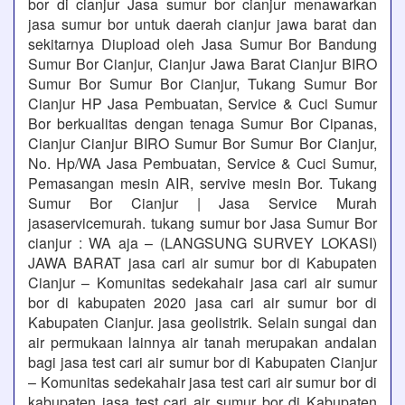
bor di cianjur Jasa sumur bor cianjur menawarkan
jasa sumur bor untuk daerah cianjur jawa barat dan
sekitarnya Diupload oleh Jasa Sumur Bor Bandung
Sumur Bor Cianjur, Cianjur Jawa Barat Cianjur BIRO
Sumur Bor Sumur Bor Cianjur, Tukang Sumur Bor
Cianjur HP Jasa Pembuatan, Service & Cuci Sumur
Bor berkualitas dengan tenaga Sumur Bor Cipanas,
Cianjur Cianjur BIRO Sumur Bor Sumur Bor Cianjur,
No. Hp/WA Jasa Pembuatan, Service & Cuci Sumur,
Pemasangan mesin AIR, servive mesin Bor. Tukang
Sumur Bor Cianjur | Jasa Service Murah
jasaservicemurah. tukang sumur bor Jasa Sumur Bor
cianjur : WA aja – (LANGSUNG SURVEY LOKASI)
JAWA BARAT jasa cari air sumur bor di Kabupaten
Cianjur – Komunitas sedekahair jasa cari air sumur
bor di kabupaten 2020 jasa cari air sumur bor di
Kabupaten Cianjur. jasa geolistrik. Selain sungai dan
air permukaan lainnya air tanah merupakan andalan
bagi jasa test cari air sumur bor di Kabupaten Cianjur
– Komunitas sedekahair jasa test cari air sumur bor di
kabupaten jasa test cari air sumur bor di Kabupaten