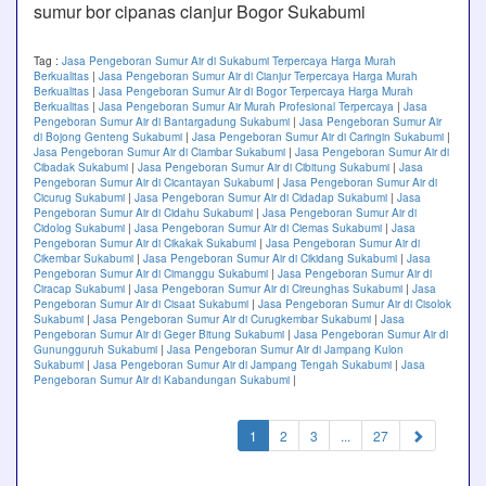
sumur bor cipanas cianjur Bogor Sukabumi
Tag :
Jasa Pengeboran Sumur Air di Sukabumi Terpercaya Harga Murah
Berkualitas
|
Jasa Pengeboran Sumur Air di Cianjur Terpercaya Harga Murah
Berkualitas
|
Jasa Pengeboran Sumur Air di Bogor Terpercaya Harga Murah
Berkualitas
|
Jasa Pengeboran Sumur Air Murah Profesional Terpercaya
|
Jasa
Pengeboran Sumur Air di Bantargadung Sukabumi
|
Jasa Pengeboran Sumur Air
di Bojong Genteng Sukabumi
|
Jasa Pengeboran Sumur Air di Caringin Sukabumi
|
Jasa Pengeboran Sumur Air di Ciambar Sukabumi
|
Jasa Pengeboran Sumur Air di
Cibadak Sukabumi
|
Jasa Pengeboran Sumur Air di Cibitung Sukabumi
|
Jasa
Pengeboran Sumur Air di Cicantayan Sukabumi
|
Jasa Pengeboran Sumur Air di
Cicurug Sukabumi
|
Jasa Pengeboran Sumur Air di Cidadap Sukabumi
|
Jasa
Pengeboran Sumur Air di Cidahu Sukabumi
|
Jasa Pengeboran Sumur Air di
Cidolog Sukabumi
|
Jasa Pengeboran Sumur Air di Ciemas Sukabumi
|
Jasa
Pengeboran Sumur Air di Cikakak Sukabumi
|
Jasa Pengeboran Sumur Air di
Cikembar Sukabumi
|
Jasa Pengeboran Sumur Air di Cikidang Sukabumi
|
Jasa
Pengeboran Sumur Air di Cimanggu Sukabumi
|
Jasa Pengeboran Sumur Air di
Ciracap Sukabumi
|
Jasa Pengeboran Sumur Air di Cireunghas Sukabumi
|
Jasa
Pengeboran Sumur Air di Cisaat Sukabumi
|
Jasa Pengeboran Sumur Air di Cisolok
Sukabumi
|
Jasa Pengeboran Sumur Air di Curugkembar Sukabumi
|
Jasa
Pengeboran Sumur Air di Geger Bitung Sukabumi
|
Jasa Pengeboran Sumur Air di
Gunungguruh Sukabumi
|
Jasa Pengeboran Sumur Air di Jampang Kulon
Sukabumi
|
Jasa Pengeboran Sumur Air di Jampang Tengah Sukabumi
|
Jasa
Pengeboran Sumur Air di Kabandungan Sukabumi
|
(current)
1
2
3
...
27