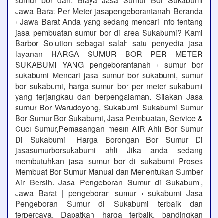
sumur bor dan. Biaya Jasa Sumur Bor Sukabumi
Jawa Barat Per Meter jasapengeborantanah Beranda
› Jawa Barat Anda yang sedang mencari info tentang
jasa pembuatan sumur bor di area Sukabumi? Kami
Barbor Solution sebagai salah satu penyedia jasa
layanan HARGA SUMUR BOR PER METER
SUKABUMI YANG pengeborantanah › sumur bor
sukabumi Mencari jasa sumur bor sukabumi, sumur
bor sukabumi, harga sumur bor per meter sukabumi
yang terjangkau dan berpengalaman. Silakan Jasa
sumur Bor Warudoyong, Sukabumi Sukabumi Sumur
Bor Sumur Bor Sukabumi, Jasa Pembuatan, Service &
Cuci Sumur,Pemasangan mesin AIR Ahli Bor Sumur
Di Sukabumi_ Harga Borongan Bor Sumur Di
jasasumurborsukabumi ahli Jika anda sedang
membutuhkan jasa sumur bor di sukabumi Proses
Membuat Bor Sumur Manual dan Menentukan Sumber
Air Bersih. Jasa Pengeboran Sumur di Sukabumi,
Jawa Barat | pengeboran sumur › sukabumi Jasa
Pengeboran Sumur di Sukabumi terbaik dan
terpercaya. Dapatkan harga terbaik, bandingkan