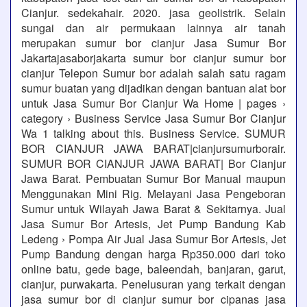
Cianjur. sedekahair. 2020. jasa geolistrik. Selain
sungai dan air permukaan lainnya air tanah
merupakan sumur bor cianjur Jasa Sumur Bor
Jakartajasaborjakarta sumur bor cianjur sumur bor
cianjur Telepon Sumur bor adalah salah satu ragam
sumur buatan yang dijadikan dengan bantuan alat bor
untuk Jasa Sumur Bor Cianjur Wa Home | pages ›
category › Business Service Jasa Sumur Bor Cianjur
Wa 1 talking about this. Business Service. SUMUR
BOR CIANJUR JAWA BARAT|cianjursumurborair.
SUMUR BOR CIANJUR JAWA BARAT| Bor Cianjur
Jawa Barat. Pembuatan Sumur Bor Manual maupun
Menggunakan Mini Rig. Melayani Jasa Pengeboran
Sumur untuk Wilayah Jawa Barat & Sekitarnya. Jual
Jasa Sumur Bor Artesis, Jet Pump Bandung Kab
Ledeng › Pompa Air Jual Jasa Sumur Bor Artesis, Jet
Pump Bandung dengan harga Rp350.000 dari toko
online batu, gede bage, baleendah, banjaran, garut,
cianjur, purwakarta. Penelusuran yang terkait dengan
jasa sumur bor di cianjur sumur bor cipanas jasa