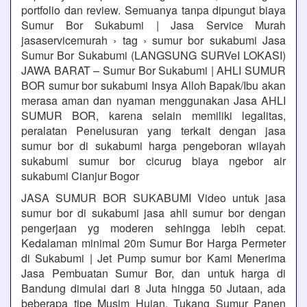
portfolio dan review. Semuanya tanpa dipungut biaya
Sumur Bor Sukabumi | Jasa Service Murah
jasaservicemurah › tag › sumur bor sukabumi Jasa
Sumur Bor Sukabumi (LANGSUNG SURVeI LOKASI)
JAWA BARAT – Sumur Bor Sukabumi | AHLI SUMUR
BOR sumur bor sukabumi Insya Alloh Bapak/Ibu akan
merasa aman dan nyaman menggunakan Jasa AHLI
SUMUR BOR, karena selain memiliki legalitas,
peralatan Penelusuran yang terkait dengan jasa
sumur bor di sukabumi harga pengeboran wilayah
sukabumi sumur bor cicurug biaya ngebor air
sukabumi Cianjur Bogor
JASA SUMUR BOR SUKABUMI Video untuk jasa
sumur bor di sukabumi jasa ahli sumur bor dengan
pengerjaan yg moderen sehingga lebih cepat.
Kedalaman minimal 20m Sumur Bor Harga Permeter
di Sukabumi | Jet Pump sumur bor Kami Menerima
Jasa Pembuatan Sumur Bor, dan untuk harga di
Bandung dimulai dari 8 Juta hingga 50 Jutaan, ada
beberapa tipe Musim Hujan, Tukang Sumur Panen