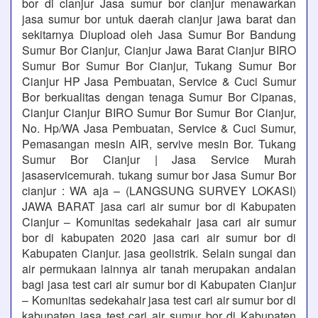
bor di cianjur Jasa sumur bor cianjur menawarkan
jasa sumur bor untuk daerah cianjur jawa barat dan
sekitarnya Diupload oleh Jasa Sumur Bor Bandung
Sumur Bor Cianjur, Cianjur Jawa Barat Cianjur BIRO
Sumur Bor Sumur Bor Cianjur, Tukang Sumur Bor
Cianjur HP Jasa Pembuatan, Service & Cuci Sumur
Bor berkualitas dengan tenaga Sumur Bor Cipanas,
Cianjur Cianjur BIRO Sumur Bor Sumur Bor Cianjur,
No. Hp/WA Jasa Pembuatan, Service & Cuci Sumur,
Pemasangan mesin AIR, servive mesin Bor. Tukang
Sumur Bor Cianjur | Jasa Service Murah
jasaservicemurah. tukang sumur bor Jasa Sumur Bor
cianjur : WA aja – (LANGSUNG SURVEY LOKASI)
JAWA BARAT jasa cari air sumur bor di Kabupaten
Cianjur – Komunitas sedekahair jasa cari air sumur
bor di kabupaten 2020 jasa cari air sumur bor di
Kabupaten Cianjur. jasa geolistrik. Selain sungai dan
air permukaan lainnya air tanah merupakan andalan
bagi jasa test cari air sumur bor di Kabupaten Cianjur
– Komunitas sedekahair jasa test cari air sumur bor di
kabupaten jasa test cari air sumur bor di Kabupaten