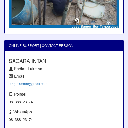
ONLINE SUPPORT | CONTACT PERSON
SAGARA INTAN
Fadlan Lukman
Email
jang.akasah@gmail.com
Ponsel
081388123174
WhatsApp
081388123174