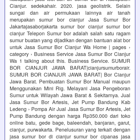
Cianjur. sedekahair. 2020. jasa geolistrik. Selain
sungai dan air permukaan lainnya air tanah
merupakan sumur bor cianjur Jasa Sumur Bor
Jakartajasaborjakarta sumur bor cianjur sumur bor
cianjur Telepon Sumur bor adalah salah satu ragam
sumur buatan yang dijadikan dengan bantuan alat bor
untuk Jasa Sumur Bor Cianjur Wa Home | pages ›
category › Business Service Jasa Sumur Bor Cianjur
Wa 1 talking about this. Business Service. SUMUR
BOR CIANJUR JAWA BARAT|cianjursumurborair.
SUMUR BOR CIANJUR JAWA BARAT| Bor Cianjur
Jawa Barat. Pembuatan Sumur Bor Manual maupun
Menggunakan Mini Rig. Melayani Jasa Pengeboran
Sumur untuk Wilayah Jawa Barat & Sekitarnya. Jual
Jasa Sumur Bor Artesis, Jet Pump Bandung Kab
Ledeng › Pompa Air Jual Jasa Sumur Bor Artesis, Jet
Pump Bandung dengan harga Rp350.000 dari toko
online batu, gede bage, baleendah, banjaran, garut,
cianjur, purwakarta. Penelusuran yang terkait dengan
jasa sumur bor di cianjur sumur bor cipanas jasa