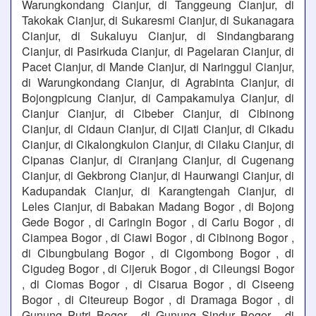
Warungkondang Cianjur, di Tanggeung Cianjur, di
Takokak Cianjur, di Sukaresmi Cianjur, di Sukanagara
Cianjur, di Sukaluyu Cianjur, di Sindangbarang
Cianjur, di Pasirkuda Cianjur, di Pagelaran Cianjur, di
Pacet Cianjur, di Mande Cianjur, di Naringgul Cianjur,
di Warungkondang Cianjur, di Agrabinta Cianjur, di
Bojongpicung Cianjur, di Campakamulya Cianjur, di
Cianjur Cianjur, di Cibeber Cianjur, di Cibinong
Cianjur, di Cidaun Cianjur, di Cijati Cianjur, di Cikadu
Cianjur, di Cikalongkulon Cianjur, di Cilaku Cianjur, di
Cipanas Cianjur, di Ciranjang Cianjur, di Cugenang
Cianjur, di Gekbrong Cianjur, di Haurwangi Cianjur, di
Kadupandak Cianjur, di Karangtengah Cianjur, di
Leles Cianjur, di Babakan Madang Bogor , di Bojong
Gede Bogor , di Caringin Bogor , di Cariu Bogor , di
Ciampea Bogor , di Ciawi Bogor , di Cibinong Bogor ,
di Cibungbulang Bogor , di Cigombong Bogor , di
Cigudeg Bogor , di Cijeruk Bogor , di Cileungsi Bogor
, di Ciomas Bogor , di Cisarua Bogor , di Ciseeng
Bogor , di Citeureup Bogor , di Dramaga Bogor , di
Gunung Putri Bogor , di Gunung Sindur Bogor , di