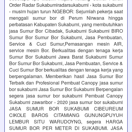
Order Radar Sukabumiradarsukabumi › kota sukabumi
› musim hujan turun NGEBOR: Sejumlah pekerja saat
menggali sumur bor di Perum Nirwana hingga
perbatasan Kabupaten Sukabumi, yang membutuhkan
jasa Sumur Bor Cibadak, Sukabumi Sukabumi BIRO
Sumur Bor Sumur Bor Sukabumi, Jasa Pembuatan,
Service & Cuci Sumur,Pemasangan mesin AIR,
service mesin Bor. Berkualitas dengan tenaga kerja
Sumur Bor Sukabumi Jawa Barat Sukabumi Sumur
Bor Sumur Bor Sukabumi, Jasa Pembuatan, Service &
Cuci Sumur Bor berkualitas dengan tenaga kerja yang
berpengalaman. Memberikan hasil Jasa Sumur Bor
Terbaik dan Profesional Pembuat Canopy jasa sumur
bor sukabumi Jasa Sumur Bor Sukabumi Berpengalan
segera jasa sumur bor sukabumi Pembuat Canopy
Sukabumi zawaribor › 2020 jasa sumur bor sukabumi
JASA SUMUR BOR SUKABUMI CIBEUREUM
CIKOLE BAROS CITAMIANG GUNUNGPUYUH
LEMBUR SITU WARUDOYNG, segera HARGA
SUMUR BOR PER METER DI SUKABUMI. JASA