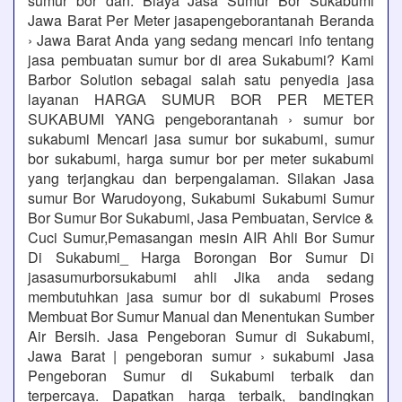
sumur bor dan. Biaya Jasa Sumur Bor Sukabumi
Jawa Barat Per Meter jasapengeborantanah Beranda
› Jawa Barat Anda yang sedang mencari info tentang
jasa pembuatan sumur bor di area Sukabumi? Kami
Barbor Solution sebagai salah satu penyedia jasa
layanan HARGA SUMUR BOR PER METER
SUKABUMI YANG pengeborantanah › sumur bor
sukabumi Mencari jasa sumur bor sukabumi, sumur
bor sukabumi, harga sumur bor per meter sukabumi
yang terjangkau dan berpengalaman. Silakan Jasa
sumur Bor Warudoyong, Sukabumi Sukabumi Sumur
Bor Sumur Bor Sukabumi, Jasa Pembuatan, Service &
Cuci Sumur,Pemasangan mesin AIR Ahli Bor Sumur
Di Sukabumi_ Harga Borongan Bor Sumur Di
jasasumurborsukabumi ahli Jika anda sedang
membutuhkan jasa sumur bor di sukabumi Proses
Membuat Bor Sumur Manual dan Menentukan Sumber
Air Bersih. Jasa Pengeboran Sumur di Sukabumi,
Jawa Barat | pengeboran sumur › sukabumi Jasa
Pengeboran Sumur di Sukabumi terbaik dan
terpercaya. Dapatkan harga terbaik, bandingkan