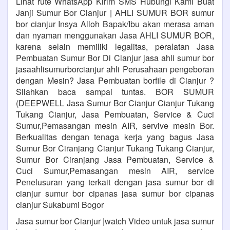
Lihat rute WhatsApp Kirim SMS Hubungi Kami Buat
Janji Sumur Bor Cianjur | AHLI SUMUR BOR sumur
bor cianjur Insya Alloh Bapak/Ibu akan merasa aman
dan nyaman menggunakan Jasa AHLI SUMUR BOR,
karena selain memiliki legalitas, peralatan Jasa
Pembuatan Sumur Bor Di Cianjur jasa ahli sumur bor
jasaahlisumurborcianjur ahli Perusahaan pengeboran
dengan Mesin? Jasa Pembuatan borfile di Cianjur ?
Silahkan baca sampai tuntas. BOR SUMUR
(DEEPWELL Jasa Sumur Bor Cianjur Cianjur Tukang
Tukang Cianjur, Jasa Pembuatan, Service & Cuci
Sumur,Pemasangan mesin AIR, servive mesin Bor.
Berkualitas dengan tenaga kerja yang bagus Jasa
Sumur Bor Ciranjang Cianjur Tukang Tukang Cianjur,
Sumur Bor Ciranjang Jasa Pembuatan, Service &
Cuci Sumur,Pemasangan mesin AIR, service
Penelusuran yang terkait dengan jasa sumur bor di
cianjur sumur bor cipanas jasa sumur bor cipanas
cianjur Sukabumi Bogor
Jasa sumur bor Cianjur |watch Video untuk jasa sumur