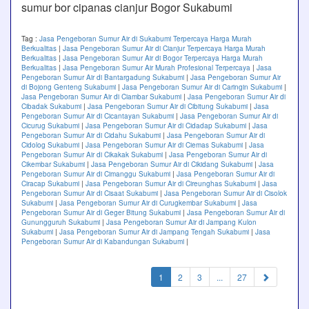
sumur bor cipanas cianjur Bogor Sukabumi
Tag :
Jasa Pengeboran Sumur Air di Sukabumi Terpercaya Harga Murah
Berkualitas
|
Jasa Pengeboran Sumur Air di Cianjur Terpercaya Harga Murah
Berkualitas
|
Jasa Pengeboran Sumur Air di Bogor Terpercaya Harga Murah
Berkualitas
|
Jasa Pengeboran Sumur Air Murah Profesional Terpercaya
|
Jasa
Pengeboran Sumur Air di Bantargadung Sukabumi
|
Jasa Pengeboran Sumur Air
di Bojong Genteng Sukabumi
|
Jasa Pengeboran Sumur Air di Caringin Sukabumi
|
Jasa Pengeboran Sumur Air di Ciambar Sukabumi
|
Jasa Pengeboran Sumur Air di
Cibadak Sukabumi
|
Jasa Pengeboran Sumur Air di Cibitung Sukabumi
|
Jasa
Pengeboran Sumur Air di Cicantayan Sukabumi
|
Jasa Pengeboran Sumur Air di
Cicurug Sukabumi
|
Jasa Pengeboran Sumur Air di Cidadap Sukabumi
|
Jasa
Pengeboran Sumur Air di Cidahu Sukabumi
|
Jasa Pengeboran Sumur Air di
Cidolog Sukabumi
|
Jasa Pengeboran Sumur Air di Ciemas Sukabumi
|
Jasa
Pengeboran Sumur Air di Cikakak Sukabumi
|
Jasa Pengeboran Sumur Air di
Cikembar Sukabumi
|
Jasa Pengeboran Sumur Air di Cikidang Sukabumi
|
Jasa
Pengeboran Sumur Air di Cimanggu Sukabumi
|
Jasa Pengeboran Sumur Air di
Ciracap Sukabumi
|
Jasa Pengeboran Sumur Air di Cireunghas Sukabumi
|
Jasa
Pengeboran Sumur Air di Cisaat Sukabumi
|
Jasa Pengeboran Sumur Air di Cisolok
Sukabumi
|
Jasa Pengeboran Sumur Air di Curugkembar Sukabumi
|
Jasa
Pengeboran Sumur Air di Geger Bitung Sukabumi
|
Jasa Pengeboran Sumur Air di
Gunungguruh Sukabumi
|
Jasa Pengeboran Sumur Air di Jampang Kulon
Sukabumi
|
Jasa Pengeboran Sumur Air di Jampang Tengah Sukabumi
|
Jasa
Pengeboran Sumur Air di Kabandungan Sukabumi
|
(current)
1
2
3
...
27