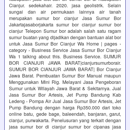
Cianjur. sedekahair. 2020. jasa geolistrik. Selain
sungai dan air permukaan lainnya air tanah
merupakan sumur bor cianjur Jasa Sumur Bor
Jakartajasaborjakarta sumur bor cianjur sumur bor
cianjur Telepon Sumur bor adalah salah satu ragam
sumur buatan yang dijadikan dengan bantuan alat bor
untuk Jasa Sumur Bor Cianjur Wa Home | pages ›
category › Business Service Jasa Sumur Bor Cianjur
Wa 1 talking about this. Business Service. SUMUR
BOR CIANJUR JAWA BARAT|cianjursumurborair.
SUMUR BOR CIANJUR JAWA BARAT| Bor Cianjur
Jawa Barat. Pembuatan Sumur Bor Manual maupun
Menggunakan Mini Rig. Melayani Jasa Pengeboran
Sumur untuk Wilayah Jawa Barat & Sekitarnya. Jual
Jasa Sumur Bor Artesis, Jet Pump Bandung Kab
Ledeng › Pompa Air Jual Jasa Sumur Bor Artesis, Jet
Pump Bandung dengan harga Rp350.000 dari toko
online batu, gede bage, baleendah, banjaran, garut,
cianjur, purwakarta. Penelusuran yang terkait dengan
jasa sumur bor di cianjur sumur bor cipanas jasa