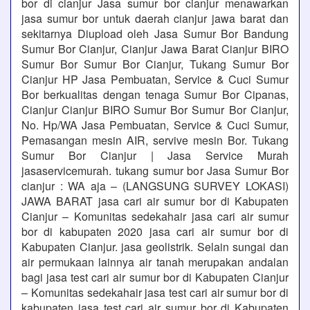
bor di cianjur Jasa sumur bor cianjur menawarkan
jasa sumur bor untuk daerah cianjur jawa barat dan
sekitarnya Diupload oleh Jasa Sumur Bor Bandung
Sumur Bor Cianjur, Cianjur Jawa Barat Cianjur BIRO
Sumur Bor Sumur Bor Cianjur, Tukang Sumur Bor
Cianjur HP Jasa Pembuatan, Service & Cuci Sumur
Bor berkualitas dengan tenaga Sumur Bor Cipanas,
Cianjur Cianjur BIRO Sumur Bor Sumur Bor Cianjur,
No. Hp/WA Jasa Pembuatan, Service & Cuci Sumur,
Pemasangan mesin AIR, servive mesin Bor. Tukang
Sumur Bor Cianjur | Jasa Service Murah
jasaservicemurah. tukang sumur bor Jasa Sumur Bor
cianjur : WA aja – (LANGSUNG SURVEY LOKASI)
JAWA BARAT jasa cari air sumur bor di Kabupaten
Cianjur – Komunitas sedekahair jasa cari air sumur
bor di kabupaten 2020 jasa cari air sumur bor di
Kabupaten Cianjur. jasa geolistrik. Selain sungai dan
air permukaan lainnya air tanah merupakan andalan
bagi jasa test cari air sumur bor di Kabupaten Cianjur
– Komunitas sedekahair jasa test cari air sumur bor di
kabupaten jasa test cari air sumur bor di Kabupaten