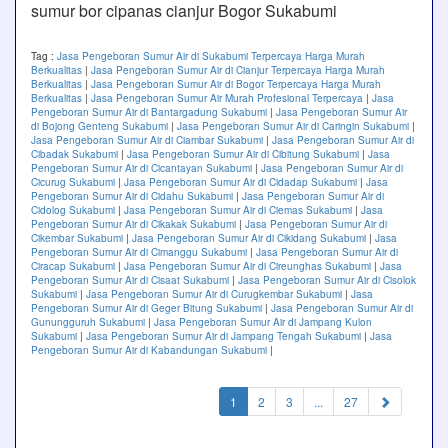
sumur bor cipanas cianjur Bogor Sukabumi
Tag :
Jasa Pengeboran Sumur Air di Sukabumi Terpercaya Harga Murah
Berkualitas
|
Jasa Pengeboran Sumur Air di Cianjur Terpercaya Harga Murah
Berkualitas
|
Jasa Pengeboran Sumur Air di Bogor Terpercaya Harga Murah
Berkualitas
|
Jasa Pengeboran Sumur Air Murah Profesional Terpercaya
|
Jasa
Pengeboran Sumur Air di Bantargadung Sukabumi
|
Jasa Pengeboran Sumur Air
di Bojong Genteng Sukabumi
|
Jasa Pengeboran Sumur Air di Caringin Sukabumi
|
Jasa Pengeboran Sumur Air di Ciambar Sukabumi
|
Jasa Pengeboran Sumur Air di
Cibadak Sukabumi
|
Jasa Pengeboran Sumur Air di Cibitung Sukabumi
|
Jasa
Pengeboran Sumur Air di Cicantayan Sukabumi
|
Jasa Pengeboran Sumur Air di
Cicurug Sukabumi
|
Jasa Pengeboran Sumur Air di Cidadap Sukabumi
|
Jasa
Pengeboran Sumur Air di Cidahu Sukabumi
|
Jasa Pengeboran Sumur Air di
Cidolog Sukabumi
|
Jasa Pengeboran Sumur Air di Ciemas Sukabumi
|
Jasa
Pengeboran Sumur Air di Cikakak Sukabumi
|
Jasa Pengeboran Sumur Air di
Cikembar Sukabumi
|
Jasa Pengeboran Sumur Air di Cikidang Sukabumi
|
Jasa
Pengeboran Sumur Air di Cimanggu Sukabumi
|
Jasa Pengeboran Sumur Air di
Ciracap Sukabumi
|
Jasa Pengeboran Sumur Air di Cireunghas Sukabumi
|
Jasa
Pengeboran Sumur Air di Cisaat Sukabumi
|
Jasa Pengeboran Sumur Air di Cisolok
Sukabumi
|
Jasa Pengeboran Sumur Air di Curugkembar Sukabumi
|
Jasa
Pengeboran Sumur Air di Geger Bitung Sukabumi
|
Jasa Pengeboran Sumur Air di
Gunungguruh Sukabumi
|
Jasa Pengeboran Sumur Air di Jampang Kulon
Sukabumi
|
Jasa Pengeboran Sumur Air di Jampang Tengah Sukabumi
|
Jasa
Pengeboran Sumur Air di Kabandungan Sukabumi
|
(current)
1
2
3
...
27