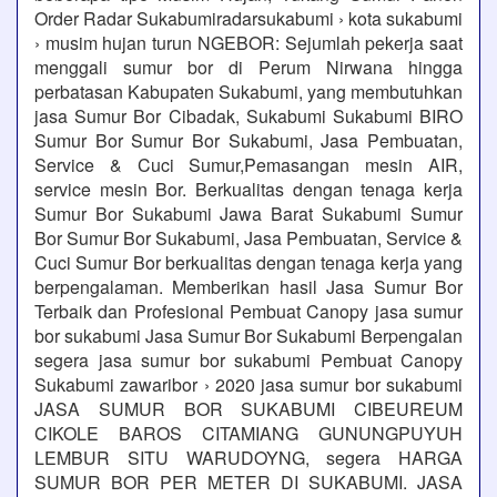
Order Radar Sukabumiradarsukabumi › kota sukabumi
› musim hujan turun NGEBOR: Sejumlah pekerja saat
menggali sumur bor di Perum Nirwana hingga
perbatasan Kabupaten Sukabumi, yang membutuhkan
jasa Sumur Bor Cibadak, Sukabumi Sukabumi BIRO
Sumur Bor Sumur Bor Sukabumi, Jasa Pembuatan,
Service & Cuci Sumur,Pemasangan mesin AIR,
service mesin Bor. Berkualitas dengan tenaga kerja
Sumur Bor Sukabumi Jawa Barat Sukabumi Sumur
Bor Sumur Bor Sukabumi, Jasa Pembuatan, Service &
Cuci Sumur Bor berkualitas dengan tenaga kerja yang
berpengalaman. Memberikan hasil Jasa Sumur Bor
Terbaik dan Profesional Pembuat Canopy jasa sumur
bor sukabumi Jasa Sumur Bor Sukabumi Berpengalan
segera jasa sumur bor sukabumi Pembuat Canopy
Sukabumi zawaribor › 2020 jasa sumur bor sukabumi
JASA SUMUR BOR SUKABUMI CIBEUREUM
CIKOLE BAROS CITAMIANG GUNUNGPUYUH
LEMBUR SITU WARUDOYNG, segera HARGA
SUMUR BOR PER METER DI SUKABUMI. JASA