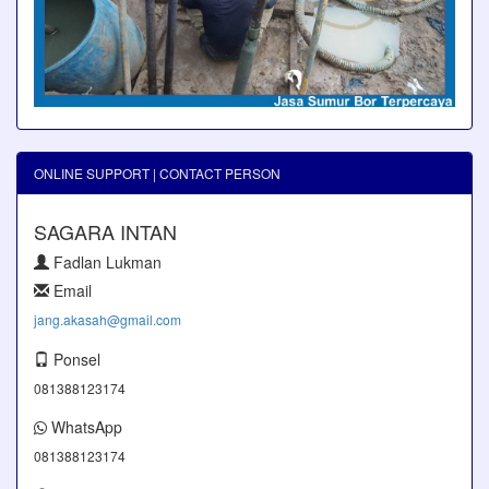
ONLINE SUPPORT | CONTACT PERSON
SAGARA INTAN
Fadlan Lukman
Email
jang.akasah@gmail.com
Ponsel
081388123174
WhatsApp
081388123174