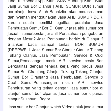
Lihat rute WhatsApp Kirim SMS Hubungi Kami Buat
Janji Sumur Bor Cianjur | AHLI SUMUR BOR sumur
bor cianjur Insya Alloh Bapak/Ibu akan merasa aman
dan nyaman menggunakan Jasa AHLI SUMUR BOR,
karena selain memiliki legalitas, peralatan Jasa
Pembuatan Sumur Bor Di Cianjur jasa ahli sumur bor
jasaahlisumurborcianjur ahli Perusahaan pengeboran
dengan Mesin? Jasa Pembuatan borfile di Cianjur ?
Silahkan baca sampai tuntas. BOR SUMUR
(DEEPWELL Jasa Sumur Bor Cianjur Cianjur Tukang
Tukang Cianjur, Jasa Pembuatan, Service & Cuci
Sumur,Pemasangan mesin AIR, servive mesin Bor.
Berkualitas dengan tenaga kerja yang bagus Jasa
Sumur Bor Ciranjang Cianjur Tukang Tukang Cianjur,
Sumur Bor Ciranjang Jasa Pembuatan, Service &
Cuci Sumur,Pemasangan mesin AIR, service
Penelusuran yang terkait dengan jasa sumur bor di
cianjur sumur bor cipanas jasa sumur bor cipanas
cianjur Sukabumi Bogor
Jasa sumur bor Cianjur |watch Video untuk jasa sumur