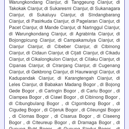
Warungkondang Cianjur, di Tanggeung Cianjur, di
Takokak Cianjur, di Sukaresmi Cianjur, di Sukanagara
Cianjur, di Sukaluyu Cianjur, di Sindangbarang
Cianjur, di Pasirkuda Cianjur, di Pagelaran Cianjur, di
Pacet Cianjur, di Mande Cianjur, di Naringgul Cianjur,
di Warungkondang Cianjur, di Agrabinta Cianjur, di
Bojongpicung Cianjur, di Campakamulya Cianjur, di
Cianjur Cianjur, di Cibeber Cianjur, di Cibinong
Cianjur, di Cidaun Cianjur, di Cijati Cianjur, di Cikadu
Cianjur, di Cikalongkulon Cianjur, di Cilaku Cianjur, di
Cipanas Cianjur, di Ciranjang Cianjur, di Cugenang
Cianjur, di Gekbrong Cianjur, di Haurwangi Cianjur, di
Kadupandak Cianjur, di Karangtengah Cianjur, di
Leles Cianjur, di Babakan Madang Bogor , di Bojong
Gede Bogor , di Caringin Bogor , di Cariu Bogor , di
Ciampea Bogor , di Ciawi Bogor , di Cibinong Bogor ,
di Cibungbulang Bogor , di Cigombong Bogor , di
Cigudeg Bogor , di Cijeruk Bogor , di Cileungsi Bogor
, di Ciomas Bogor , di Cisarua Bogor , di Ciseeng
Bogor , di Citeureup Bogor , di Dramaga Bogor , di
Gunung Putri Bogor , di Gunung Sindur Bogor , di