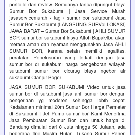
portfolio dan review. Semuanya tanpa dipungut biaya
Sumur Bor Sukabumi | Jasa Service Murah
jasaservicemurah › tag › sumur bor sukabumi Jasa
Sumur Bor Sukabumi (LANGSUNG SURVeI LOKASI)
JAWA BARAT – Sumur Bor Sukabumi | AHLI SUMUR
BOR sumur bor sukabumi Insya Alloh Bapak/Ibu akan
merasa aman dan nyaman menggunakan Jasa AHLI
SUMUR BOR, karena selain memiliki legalitas,
peralatan Penelusuran yang terkait dengan jasa
sumur bor di sukabumi harga pengeboran wilayah
sukabumi sumur bor cicurug biaya ngebor air
sukabumi Cianjur Bogor
JASA SUMUR BOR SUKABUMI Video untuk jasa
sumur bor di sukabumi jasa ahli sumur bor dengan
pengerjaan yg moderen sehingga lebih cepat.
Kedalaman minimal 20m Sumur Bor Harga Permeter
di Sukabumi | Jet Pump sumur bor Kami Menerima
Jasa Pembuatan Sumur Bor, dan untuk harga di
Bandung dimulai dari 8 Juta hingga 50 Jutaan, ada
beberapa tipe Musim Hujan, Tukang Sumur Panen