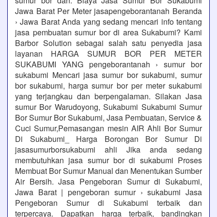
sumur bor dan. Biaya Jasa Sumur Bor Sukabumi
Jawa Barat Per Meter jasapengeborantanah Beranda
› Jawa Barat Anda yang sedang mencari info tentang
jasa pembuatan sumur bor di area Sukabumi? Kami
Barbor Solution sebagai salah satu penyedia jasa
layanan HARGA SUMUR BOR PER METER
SUKABUMI YANG pengeborantanah › sumur bor
sukabumi Mencari jasa sumur bor sukabumi, sumur
bor sukabumi, harga sumur bor per meter sukabumi
yang terjangkau dan berpengalaman. Silakan Jasa
sumur Bor Warudoyong, Sukabumi Sukabumi Sumur
Bor Sumur Bor Sukabumi, Jasa Pembuatan, Service &
Cuci Sumur,Pemasangan mesin AIR Ahli Bor Sumur
Di Sukabumi_ Harga Borongan Bor Sumur Di
jasasumurborsukabumi ahli Jika anda sedang
membutuhkan jasa sumur bor di sukabumi Proses
Membuat Bor Sumur Manual dan Menentukan Sumber
Air Bersih. Jasa Pengeboran Sumur di Sukabumi,
Jawa Barat | pengeboran sumur › sukabumi Jasa
Pengeboran Sumur di Sukabumi terbaik dan
terpercaya. Dapatkan harga terbaik, bandingkan