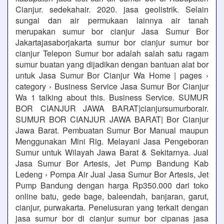
Cianjur. sedekahair. 2020. jasa geolistrik. Selain
sungai dan air permukaan lainnya air tanah
merupakan sumur bor cianjur Jasa Sumur Bor
Jakartajasaborjakarta sumur bor cianjur sumur bor
cianjur Telepon Sumur bor adalah salah satu ragam
sumur buatan yang dijadikan dengan bantuan alat bor
untuk Jasa Sumur Bor Cianjur Wa Home | pages ›
category › Business Service Jasa Sumur Bor Cianjur
Wa 1 talking about this. Business Service. SUMUR
BOR CIANJUR JAWA BARAT|cianjursumurborair.
SUMUR BOR CIANJUR JAWA BARAT| Bor Cianjur
Jawa Barat. Pembuatan Sumur Bor Manual maupun
Menggunakan Mini Rig. Melayani Jasa Pengeboran
Sumur untuk Wilayah Jawa Barat & Sekitarnya. Jual
Jasa Sumur Bor Artesis, Jet Pump Bandung Kab
Ledeng › Pompa Air Jual Jasa Sumur Bor Artesis, Jet
Pump Bandung dengan harga Rp350.000 dari toko
online batu, gede bage, baleendah, banjaran, garut,
cianjur, purwakarta. Penelusuran yang terkait dengan
jasa sumur bor di cianjur sumur bor cipanas jasa