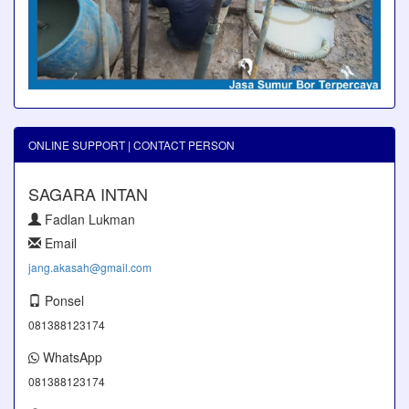
ONLINE SUPPORT | CONTACT PERSON
SAGARA INTAN
Fadlan Lukman
Email
jang.akasah@gmail.com
Ponsel
081388123174
WhatsApp
081388123174