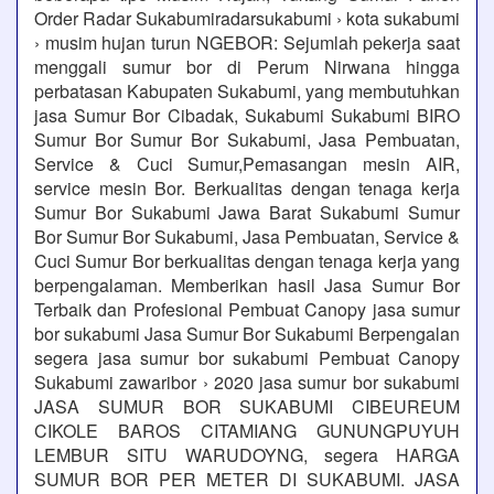
Order Radar Sukabumiradarsukabumi › kota sukabumi
› musim hujan turun NGEBOR: Sejumlah pekerja saat
menggali sumur bor di Perum Nirwana hingga
perbatasan Kabupaten Sukabumi, yang membutuhkan
jasa Sumur Bor Cibadak, Sukabumi Sukabumi BIRO
Sumur Bor Sumur Bor Sukabumi, Jasa Pembuatan,
Service & Cuci Sumur,Pemasangan mesin AIR,
service mesin Bor. Berkualitas dengan tenaga kerja
Sumur Bor Sukabumi Jawa Barat Sukabumi Sumur
Bor Sumur Bor Sukabumi, Jasa Pembuatan, Service &
Cuci Sumur Bor berkualitas dengan tenaga kerja yang
berpengalaman. Memberikan hasil Jasa Sumur Bor
Terbaik dan Profesional Pembuat Canopy jasa sumur
bor sukabumi Jasa Sumur Bor Sukabumi Berpengalan
segera jasa sumur bor sukabumi Pembuat Canopy
Sukabumi zawaribor › 2020 jasa sumur bor sukabumi
JASA SUMUR BOR SUKABUMI CIBEUREUM
CIKOLE BAROS CITAMIANG GUNUNGPUYUH
LEMBUR SITU WARUDOYNG, segera HARGA
SUMUR BOR PER METER DI SUKABUMI. JASA