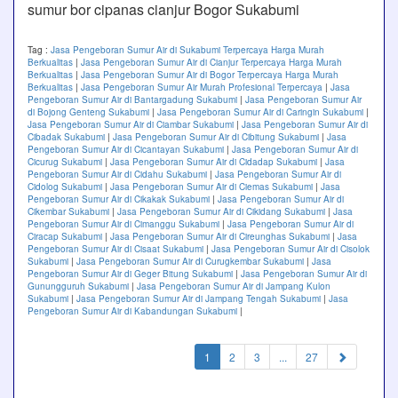
sumur bor cipanas cianjur Bogor Sukabumi
Tag :
Jasa Pengeboran Sumur Air di Sukabumi Terpercaya Harga Murah
Berkualitas
|
Jasa Pengeboran Sumur Air di Cianjur Terpercaya Harga Murah
Berkualitas
|
Jasa Pengeboran Sumur Air di Bogor Terpercaya Harga Murah
Berkualitas
|
Jasa Pengeboran Sumur Air Murah Profesional Terpercaya
|
Jasa
Pengeboran Sumur Air di Bantargadung Sukabumi
|
Jasa Pengeboran Sumur Air
di Bojong Genteng Sukabumi
|
Jasa Pengeboran Sumur Air di Caringin Sukabumi
|
Jasa Pengeboran Sumur Air di Ciambar Sukabumi
|
Jasa Pengeboran Sumur Air di
Cibadak Sukabumi
|
Jasa Pengeboran Sumur Air di Cibitung Sukabumi
|
Jasa
Pengeboran Sumur Air di Cicantayan Sukabumi
|
Jasa Pengeboran Sumur Air di
Cicurug Sukabumi
|
Jasa Pengeboran Sumur Air di Cidadap Sukabumi
|
Jasa
Pengeboran Sumur Air di Cidahu Sukabumi
|
Jasa Pengeboran Sumur Air di
Cidolog Sukabumi
|
Jasa Pengeboran Sumur Air di Ciemas Sukabumi
|
Jasa
Pengeboran Sumur Air di Cikakak Sukabumi
|
Jasa Pengeboran Sumur Air di
Cikembar Sukabumi
|
Jasa Pengeboran Sumur Air di Cikidang Sukabumi
|
Jasa
Pengeboran Sumur Air di Cimanggu Sukabumi
|
Jasa Pengeboran Sumur Air di
Ciracap Sukabumi
|
Jasa Pengeboran Sumur Air di Cireunghas Sukabumi
|
Jasa
Pengeboran Sumur Air di Cisaat Sukabumi
|
Jasa Pengeboran Sumur Air di Cisolok
Sukabumi
|
Jasa Pengeboran Sumur Air di Curugkembar Sukabumi
|
Jasa
Pengeboran Sumur Air di Geger Bitung Sukabumi
|
Jasa Pengeboran Sumur Air di
Gunungguruh Sukabumi
|
Jasa Pengeboran Sumur Air di Jampang Kulon
Sukabumi
|
Jasa Pengeboran Sumur Air di Jampang Tengah Sukabumi
|
Jasa
Pengeboran Sumur Air di Kabandungan Sukabumi
|
(current)
1
2
3
...
27