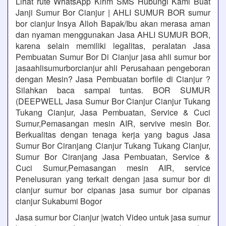
Lihat rute WhatsApp Kirim SMS Hubungi Kami Buat
Janji Sumur Bor Cianjur | AHLI SUMUR BOR sumur
bor cianjur Insya Alloh Bapak/Ibu akan merasa aman
dan nyaman menggunakan Jasa AHLI SUMUR BOR,
karena selain memiliki legalitas, peralatan Jasa
Pembuatan Sumur Bor Di Cianjur jasa ahli sumur bor
jasaahlisumurborcianjur ahli Perusahaan pengeboran
dengan Mesin? Jasa Pembuatan borfile di Cianjur ?
Silahkan baca sampai tuntas. BOR SUMUR
(DEEPWELL Jasa Sumur Bor Cianjur Cianjur Tukang
Tukang Cianjur, Jasa Pembuatan, Service & Cuci
Sumur,Pemasangan mesin AIR, servive mesin Bor.
Berkualitas dengan tenaga kerja yang bagus Jasa
Sumur Bor Ciranjang Cianjur Tukang Tukang Cianjur,
Sumur Bor Ciranjang Jasa Pembuatan, Service &
Cuci Sumur,Pemasangan mesin AIR, service
Penelusuran yang terkait dengan jasa sumur bor di
cianjur sumur bor cipanas jasa sumur bor cipanas
cianjur Sukabumi Bogor
Jasa sumur bor Cianjur |watch Video untuk jasa sumur