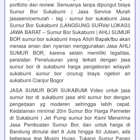
portfolio dan review. Semuanya tanpa dipungut biaya
Sumur Bor Sukabumi | Jasa Service Murah
jasaservicemurah › tag › sumur bor sukabumi Jasa
Sumur Bor Sukabumi (LANGSUNG SURVeI LOKASI)
JAWA BARAT – Sumur Bor Sukabumi | AHLI SUMUR
BOR sumur bor sukabumi Insya Alloh Bapak/Ibu akan
merasa aman dan nyaman menggunakan Jasa AHLI
SUMUR BOR, karena selain memiliki legalitas,
peralatan Penelusuran yang terkait dengan jasa
sumur bor di sukabumi harga pengeboran wilayah
sukabumi sumur bor cicurug biaya ngebor air
sukabumi Cianjur Bogor
JASA SUMUR BOR SUKABUMI Video untuk jasa
sumur bor di sukabumi jasa ahli sumur bor dengan
pengerjaan yg moderen sehingga lebih cepat.
Kedalaman minimal 20m Sumur Bor Harga Permeter
di Sukabumi | Jet Pump sumur bor Kami Menerima
Jasa Pembuatan Sumur Bor, dan untuk harga di
Bandung dimulai dari 8 Juta hingga 50 Jutaan, ada
beberapa tipe Musim Hujan, Tukang Sumur Panen