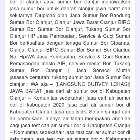
bor di cianjur Jasa sumur bor cianjur menawarkan
jasa sumur bor untuk daerah cianjur jawa barat dan
sekitarnya Diupload oleh Jasa Sumur Bor Bandung
Sumur Bor Cianjur, Cianjur Jawa Barat Cianjur BIRO
Sumur Bor Sumur Bor Cianjur, Tukang Sumur Bor
Cianjur HP Jasa Pembuatan, Service & Cuci Sumur
Bor berkualitas dengan tenaga Sumur Bor Cipanas,
Cianjur Cianjur BIRO Sumur Bor Sumur Bor Cianjur,
No. Hp/WA Jasa Pembuatan, Service & Cuci Sumur,
Pemasangan mesin AIR, servive mesin Bor. Tukang
Sumur Bor Cianjur | Jasa Service Murah
jasaservicemurah. tukang sumur bor Jasa Sumur Bor
cianjur : WA aja – (LANGSUNG SURVEY LOKASI)
JAWA BARAT jasa cari air sumur bor di Kabupaten
Cianjur – Komunitas sedekahair jasa cari air sumur
bor di kabupaten 2020 jasa cari air sumur bor di
Kabupaten Cianjur. jasa geolistrik. Selain sungai dan
air permukaan lainnya air tanah merupakan andalan
bagi jasa test cari air sumur bor di Kabupaten Cianjur
– Komunitas sedekahair jasa test cari air sumur bor di
kabupaten jasa test cari air sumur bor di Kabupaten