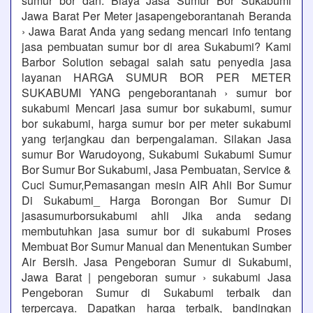
sumur bor dan. Biaya Jasa Sumur Bor Sukabumi
Jawa Barat Per Meter jasapengeborantanah Beranda
› Jawa Barat Anda yang sedang mencari info tentang
jasa pembuatan sumur bor di area Sukabumi? Kami
Barbor Solution sebagai salah satu penyedia jasa
layanan HARGA SUMUR BOR PER METER
SUKABUMI YANG pengeborantanah › sumur bor
sukabumi Mencari jasa sumur bor sukabumi, sumur
bor sukabumi, harga sumur bor per meter sukabumi
yang terjangkau dan berpengalaman. Silakan Jasa
sumur Bor Warudoyong, Sukabumi Sukabumi Sumur
Bor Sumur Bor Sukabumi, Jasa Pembuatan, Service &
Cuci Sumur,Pemasangan mesin AIR Ahli Bor Sumur
Di Sukabumi_ Harga Borongan Bor Sumur Di
jasasumurborsukabumi ahli Jika anda sedang
membutuhkan jasa sumur bor di sukabumi Proses
Membuat Bor Sumur Manual dan Menentukan Sumber
Air Bersih. Jasa Pengeboran Sumur di Sukabumi,
Jawa Barat | pengeboran sumur › sukabumi Jasa
Pengeboran Sumur di Sukabumi terbaik dan
terpercaya. Dapatkan harga terbaik, bandingkan