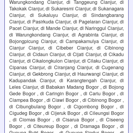
Warungkondang Cianjur, di Tanggeung Cianjur, di
Takokak Cianjur, di Sukaresmi Cianjur, di Sukanagara
Cianjur, di Sukaluyu Cianjur, di Sindangbarang
Cianjur, di Pasirkuda Cianjur, di Pagelaran Cianjur, di
Pacet Cianjur, di Mande Cianjur, di Naringgul Cianjur,
di Warungkondang Cianjur, di Agrabinta Cianjur, di
Bojongpicung Cianjur, di Campakamulya Cianjur, di
Cianjur Cianjur, di Cibeber Cianjur, di Cibinong
Cianjur, di Cidaun Cianjur, di Cijati Cianjur, di Cikadu
Cianjur, di Cikalongkulon Cianjur, di Cilaku Cianjur, di
Cipanas Cianjur, di Ciranjang Cianjur, di Cugenang
Cianjur, di Gekbrong Cianjur, di Haurwangi Cianjur, di
Kadupandak Cianjur, di Karangtengah Cianjur, di
Leles Cianjur, di Babakan Madang Bogor , di Bojong
Gede Bogor , di Caringin Bogor , di Cariu Bogor , di
Ciampea Bogor , di Ciawi Bogor , di Cibinong Bogor ,
di Cibungbulang Bogor , di Cigombong Bogor , di
Cigudeg Bogor , di Cijeruk Bogor , di Cileungsi Bogor
, di Ciomas Bogor , di Cisarua Bogor , di Ciseeng
Bogor , di Citeureup Bogor , di Dramaga Bogor , di
Gunung Putri Bogor , di Gunung Sindur Bogor , di