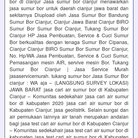
bor di cianjur Jasa sumur bor cianjur menawarkan
jasa sumur bor untuk daerah cianjur jawa barat dan
sekitarnya Diupload oleh Jasa Sumur Bor Bandung
Sumur Bor Cianjur, Cianjur Jawa Barat Cianjur BIRO
Sumur Bor Sumur Bor Cianjur, Tukang Sumur Bor
Cianjur HP Jasa Pembuatan, Service & Cuci Sumur
Bor berkualitas dengan tenaga Sumur Bor Cipanas,
Cianjur Cianjur BIRO Sumur Bor Sumur Bor Cianjur,
No. Hp/WA Jasa Pembuatan, Service & Cuci Sumur,
Pemasangan mesin AIR, servive mesin Bor. Tukang
Sumur Bor Cianjur | Jasa Service Murah
jasaservicemurah. tukang sumur bor Jasa Sumur Bor
cianjur : WA aja – (LANGSUNG SURVEY LOKASI)
JAWA BARAT jasa cari air sumur bor di Kabupaten
Cianjur – Komunitas sedekahair jasa cari air sumur
bor di kabupaten 2020 jasa cari air sumur bor di
Kabupaten Cianjur. jasa geolistrik. Selain sungai dan
air permukaan lainnya air tanah merupakan andalan
bagi jasa test cari air sumur bor di Kabupaten Cianjur
– Komunitas sedekahair jasa test cari air sumur bor di
kabupaten jasa test cari air sumur bor di Kabupaten