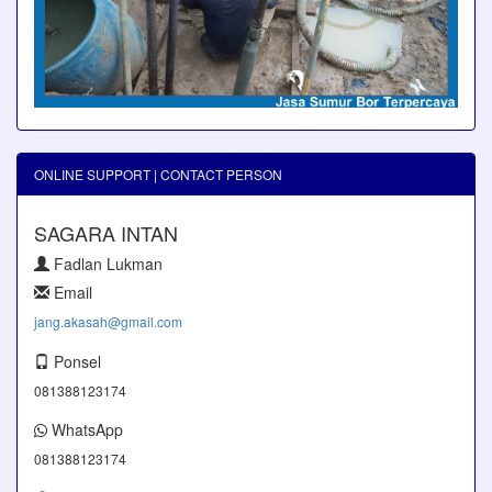
ONLINE SUPPORT | CONTACT PERSON
SAGARA INTAN
Fadlan Lukman
Email
jang.akasah@gmail.com
Ponsel
081388123174
WhatsApp
081388123174