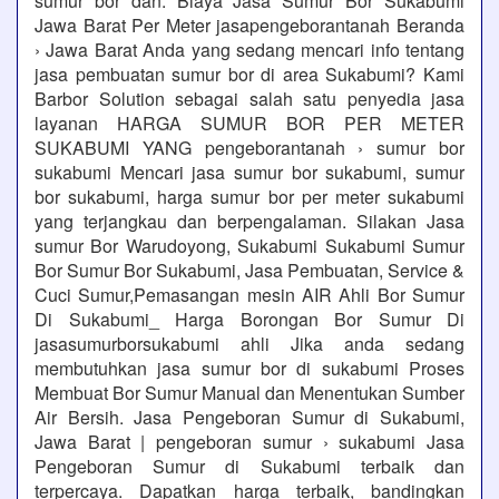
sumur bor dan. Biaya Jasa Sumur Bor Sukabumi
Jawa Barat Per Meter jasapengeborantanah Beranda
› Jawa Barat Anda yang sedang mencari info tentang
jasa pembuatan sumur bor di area Sukabumi? Kami
Barbor Solution sebagai salah satu penyedia jasa
layanan HARGA SUMUR BOR PER METER
SUKABUMI YANG pengeborantanah › sumur bor
sukabumi Mencari jasa sumur bor sukabumi, sumur
bor sukabumi, harga sumur bor per meter sukabumi
yang terjangkau dan berpengalaman. Silakan Jasa
sumur Bor Warudoyong, Sukabumi Sukabumi Sumur
Bor Sumur Bor Sukabumi, Jasa Pembuatan, Service &
Cuci Sumur,Pemasangan mesin AIR Ahli Bor Sumur
Di Sukabumi_ Harga Borongan Bor Sumur Di
jasasumurborsukabumi ahli Jika anda sedang
membutuhkan jasa sumur bor di sukabumi Proses
Membuat Bor Sumur Manual dan Menentukan Sumber
Air Bersih. Jasa Pengeboran Sumur di Sukabumi,
Jawa Barat | pengeboran sumur › sukabumi Jasa
Pengeboran Sumur di Sukabumi terbaik dan
terpercaya. Dapatkan harga terbaik, bandingkan