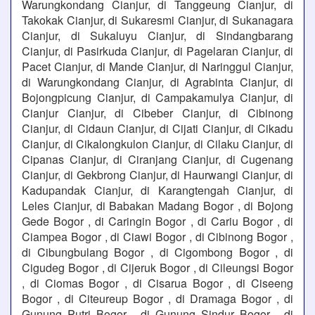
Warungkondang Cianjur, di Tanggeung Cianjur, di
Takokak Cianjur, di Sukaresmi Cianjur, di Sukanagara
Cianjur, di Sukaluyu Cianjur, di Sindangbarang
Cianjur, di Pasirkuda Cianjur, di Pagelaran Cianjur, di
Pacet Cianjur, di Mande Cianjur, di Naringgul Cianjur,
di Warungkondang Cianjur, di Agrabinta Cianjur, di
Bojongpicung Cianjur, di Campakamulya Cianjur, di
Cianjur Cianjur, di Cibeber Cianjur, di Cibinong
Cianjur, di Cidaun Cianjur, di Cijati Cianjur, di Cikadu
Cianjur, di Cikalongkulon Cianjur, di Cilaku Cianjur, di
Cipanas Cianjur, di Ciranjang Cianjur, di Cugenang
Cianjur, di Gekbrong Cianjur, di Haurwangi Cianjur, di
Kadupandak Cianjur, di Karangtengah Cianjur, di
Leles Cianjur, di Babakan Madang Bogor , di Bojong
Gede Bogor , di Caringin Bogor , di Cariu Bogor , di
Ciampea Bogor , di Ciawi Bogor , di Cibinong Bogor ,
di Cibungbulang Bogor , di Cigombong Bogor , di
Cigudeg Bogor , di Cijeruk Bogor , di Cileungsi Bogor
, di Ciomas Bogor , di Cisarua Bogor , di Ciseeng
Bogor , di Citeureup Bogor , di Dramaga Bogor , di
Gunung Putri Bogor , di Gunung Sindur Bogor , di