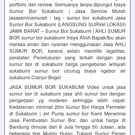
portfolio dan review. Semuanya tanpa dipungut biaya
Sumur Bor Sukabumi | Jasa Service Murah
jasaservicemurah › tag › sumur bor sukabumi Jasa
Sumur Bor Sukabumi (LANGSUNG SURVeI LOKASI)
JAWA BARAT – Sumur Bor Sukabumi | AHLI SUMUR
BOR sumur bor sukabumi Insya Alloh Bapak/Ibu akan
merasa aman dan nyaman menggunakan Jasa AHLI
SUMUR BOR, karena selain memiliki legalitas,
peralatan Penelusuran yang terkait dengan jasa
sumur bor di sukabumi harga pengeboran wilayah
sukabumi sumur bor cicurug biaya ngebor air
sukabumi Cianjur Bogor
JASA SUMUR BOR SUKABUMI Video untuk jasa
sumur bor di sukabumi jasa ahli sumur bor dengan
pengerjaan yg moderen sehingga lebih cepat.
Kedalaman minimal 20m Sumur Bor Harga Permeter
di Sukabumi | Jet Pump sumur bor Kami Menerima
Jasa Pembuatan Sumur Bor, dan untuk harga di
Bandung dimulai dari 8 Juta hingga 50 Jutaan, ada
beberapa tipe Musim Hujan, Tukang Sumur Panen