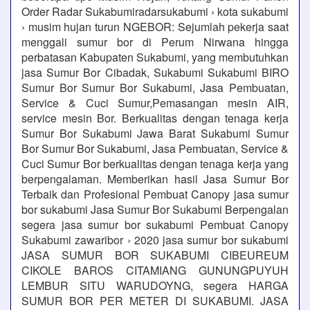
Order Radar Sukabumiradarsukabumi › kota sukabumi
› musim hujan turun NGEBOR: Sejumlah pekerja saat
menggali sumur bor di Perum Nirwana hingga
perbatasan Kabupaten Sukabumi, yang membutuhkan
jasa Sumur Bor Cibadak, Sukabumi Sukabumi BIRO
Sumur Bor Sumur Bor Sukabumi, Jasa Pembuatan,
Service & Cuci Sumur,Pemasangan mesin AIR,
service mesin Bor. Berkualitas dengan tenaga kerja
Sumur Bor Sukabumi Jawa Barat Sukabumi Sumur
Bor Sumur Bor Sukabumi, Jasa Pembuatan, Service &
Cuci Sumur Bor berkualitas dengan tenaga kerja yang
berpengalaman. Memberikan hasil Jasa Sumur Bor
Terbaik dan Profesional Pembuat Canopy jasa sumur
bor sukabumi Jasa Sumur Bor Sukabumi Berpengalan
segera jasa sumur bor sukabumi Pembuat Canopy
Sukabumi zawaribor › 2020 jasa sumur bor sukabumi
JASA SUMUR BOR SUKABUMI CIBEUREUM
CIKOLE BAROS CITAMIANG GUNUNGPUYUH
LEMBUR SITU WARUDOYNG, segera HARGA
SUMUR BOR PER METER DI SUKABUMI. JASA