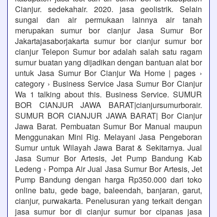
Cianjur. sedekahair. 2020. jasa geolistrik. Selain
sungai dan air permukaan lainnya air tanah
merupakan sumur bor cianjur Jasa Sumur Bor
Jakartajasaborjakarta sumur bor cianjur sumur bor
cianjur Telepon Sumur bor adalah salah satu ragam
sumur buatan yang dijadikan dengan bantuan alat bor
untuk Jasa Sumur Bor Cianjur Wa Home | pages ›
category › Business Service Jasa Sumur Bor Cianjur
Wa 1 talking about this. Business Service. SUMUR
BOR CIANJUR JAWA BARAT|cianjursumurborair.
SUMUR BOR CIANJUR JAWA BARAT| Bor Cianjur
Jawa Barat. Pembuatan Sumur Bor Manual maupun
Menggunakan Mini Rig. Melayani Jasa Pengeboran
Sumur untuk Wilayah Jawa Barat & Sekitarnya. Jual
Jasa Sumur Bor Artesis, Jet Pump Bandung Kab
Ledeng › Pompa Air Jual Jasa Sumur Bor Artesis, Jet
Pump Bandung dengan harga Rp350.000 dari toko
online batu, gede bage, baleendah, banjaran, garut,
cianjur, purwakarta. Penelusuran yang terkait dengan
jasa sumur bor di cianjur sumur bor cipanas jasa