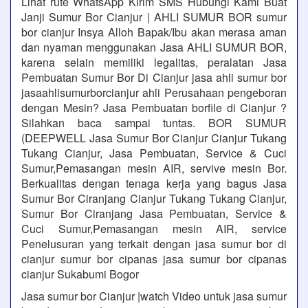
Lihat rute WhatsApp Kirim SMS Hubungi Kami Buat
Janji Sumur Bor Cianjur | AHLI SUMUR BOR sumur
bor cianjur Insya Alloh Bapak/Ibu akan merasa aman
dan nyaman menggunakan Jasa AHLI SUMUR BOR,
karena selain memiliki legalitas, peralatan Jasa
Pembuatan Sumur Bor Di Cianjur jasa ahli sumur bor
jasaahlisumurborcianjur ahli Perusahaan pengeboran
dengan Mesin? Jasa Pembuatan borfile di Cianjur ?
Silahkan baca sampai tuntas. BOR SUMUR
(DEEPWELL Jasa Sumur Bor Cianjur Cianjur Tukang
Tukang Cianjur, Jasa Pembuatan, Service & Cuci
Sumur,Pemasangan mesin AIR, servive mesin Bor.
Berkualitas dengan tenaga kerja yang bagus Jasa
Sumur Bor Ciranjang Cianjur Tukang Tukang Cianjur,
Sumur Bor Ciranjang Jasa Pembuatan, Service &
Cuci Sumur,Pemasangan mesin AIR, service
Penelusuran yang terkait dengan jasa sumur bor di
cianjur sumur bor cipanas jasa sumur bor cipanas
cianjur Sukabumi Bogor
Jasa sumur bor Cianjur |watch Video untuk jasa sumur