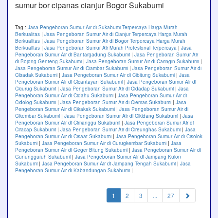
sumur bor cipanas cianjur Bogor Sukabumi
Tag :
Jasa Pengeboran Sumur Air di Sukabumi Terpercaya Harga Murah
Berkualitas
|
Jasa Pengeboran Sumur Air di Cianjur Terpercaya Harga Murah
Berkualitas
|
Jasa Pengeboran Sumur Air di Bogor Terpercaya Harga Murah
Berkualitas
|
Jasa Pengeboran Sumur Air Murah Profesional Terpercaya
|
Jasa
Pengeboran Sumur Air di Bantargadung Sukabumi
|
Jasa Pengeboran Sumur Air
di Bojong Genteng Sukabumi
|
Jasa Pengeboran Sumur Air di Caringin Sukabumi
|
Jasa Pengeboran Sumur Air di Ciambar Sukabumi
|
Jasa Pengeboran Sumur Air di
Cibadak Sukabumi
|
Jasa Pengeboran Sumur Air di Cibitung Sukabumi
|
Jasa
Pengeboran Sumur Air di Cicantayan Sukabumi
|
Jasa Pengeboran Sumur Air di
Cicurug Sukabumi
|
Jasa Pengeboran Sumur Air di Cidadap Sukabumi
|
Jasa
Pengeboran Sumur Air di Cidahu Sukabumi
|
Jasa Pengeboran Sumur Air di
Cidolog Sukabumi
|
Jasa Pengeboran Sumur Air di Ciemas Sukabumi
|
Jasa
Pengeboran Sumur Air di Cikakak Sukabumi
|
Jasa Pengeboran Sumur Air di
Cikembar Sukabumi
|
Jasa Pengeboran Sumur Air di Cikidang Sukabumi
|
Jasa
Pengeboran Sumur Air di Cimanggu Sukabumi
|
Jasa Pengeboran Sumur Air di
Ciracap Sukabumi
|
Jasa Pengeboran Sumur Air di Cireunghas Sukabumi
|
Jasa
Pengeboran Sumur Air di Cisaat Sukabumi
|
Jasa Pengeboran Sumur Air di Cisolok
Sukabumi
|
Jasa Pengeboran Sumur Air di Curugkembar Sukabumi
|
Jasa
Pengeboran Sumur Air di Geger Bitung Sukabumi
|
Jasa Pengeboran Sumur Air di
Gunungguruh Sukabumi
|
Jasa Pengeboran Sumur Air di Jampang Kulon
Sukabumi
|
Jasa Pengeboran Sumur Air di Jampang Tengah Sukabumi
|
Jasa
Pengeboran Sumur Air di Kabandungan Sukabumi
|
(current)
1
2
3
...
27