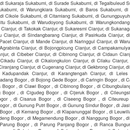
di Sukaraja Sukabumi, di Surade Sukabumi, di Tegalbuleud S
ukabumi, di Warungkiara Sukabumi, di Baros Sukabumi, di
di Cikole Sukabumi, di Citamiang Sukabumi, di Gunungpuyu
itu Sukabumi, di Warudoyong Sukabumi, di Warungkondang 
ianjur, di Takokak Cianjur, di Sukaresmi Cianjur, di Sukanag
u Cianjur, di Sindangbarang Cianjur, di Pasirkuda Cianjur, d
 Pacet Cianjur, di Mande Cianjur, di Naringgul Cianjur, di W
 Agrabinta Cianjur, di Bojongpicung Cianjur, di Campakamulya
njur, di Cibeber Cianjur, di Cibinong Cianjur, di Cidaun Cianju
 Cikadu Cianjur, di Cikalongkulon Cianjur, di Cilaku Cianjur
 Ciranjang Cianjur, di Cugenang Cianjur, di Gekbrong Cianjur, 
i Kadupandak Cianjur, di Karangtengah Cianjur, di Leles 
dang Bogor , di Bojong Gede Bogor , di Caringin Bogor , di Ca
 Bogor , di Ciawi Bogor , di Cibinong Bogor , di Cibungbulang
Bogor , di Cigudeg Bogor , di Cijeruk Bogor , di Cileungsi
or , di Cisarua Bogor , di Ciseeng Bogor , di Citeureup
or , di Gunung Putri Bogor , di Gunung Sindur Bogor , di Jas
 Bogor , di Kemang Bogor , di Klapanunggal Bogor , di Leuwili
deng Bogor , di Megamendung Bogor , di Nanggung Bogor , d
 Parung Bogor , di Parung Panjang Bogor , di Ranca Bungur