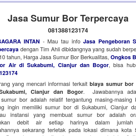
Jasa Sumur Bor Terpercaya
081388123174
- Mau tau info
SAGARA INTAN
Jasa Pengeboran S
dengan Tim Ahli dibidangnya yang sudah ber
percaya
i 10 tahun, Harga Jasa Sumur Bor Berkualitas,
Ongkos B
, bisa hu
r Air di Sukabumi, Cianjur dan Bogor
123174
ang yang mencari informasi terkait
biaya sumur bor d
. Jawabannya adal
 Sukabumi, Cianjur dan Bogor
sumur bor adalah relatif tergantung masing-masing 
ng ingin memiliki sumur bor di Sukabumi, Cianjur d
tau instansi yang membuat sumur bor adalah or
hkan debit air setiap harinya dalam jumlah
ahannya sekarang terletak pada lokasi dimana kota 