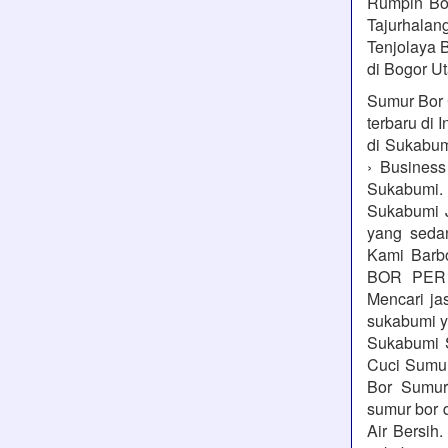
Rumpin Bog
Tajurhalang
Tenjolaya B
di Bogor Ut
Sumur Bor 
terbaru di 
di Sukabum
› Busines
Sukabumi.
Sukabumi 
yang seda
Kami Barb
BOR PER 
Mencari ja
sukabumi y
Sukabumi 
Cuci Sumu
Bor Sumur
sumur bor
Air Bersih