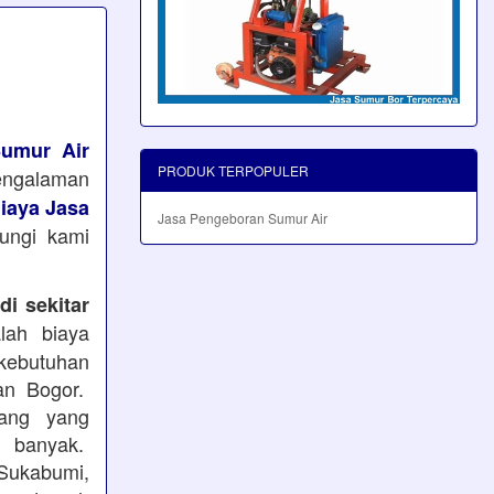
umur Air
PRODUK TERPOPULER
pengalaman
iaya Jasa
Jasa Pengeboran Sumur Air
bungi kami
i sekitar
ah biaya
kebutuhan
an Bogor.
ang yang
 banyak.
Sukabumi,