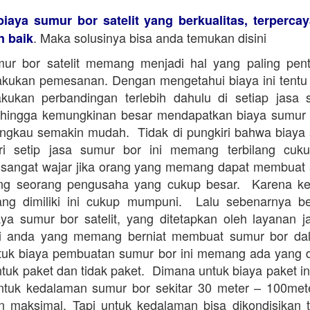
biaya sumur bor satelit yang berkualitas, terperca
. Maka solusinya bisa anda temukan disini
n baik
ur bor satelit memang menjadi hal yang paling pent
kukan pemesanan. Dengan mengetahui biaya ini tentu
kukan perbandingan terlebih dahulu di setiap jasa
Sehingga kemungkinan besar mendapatkan biaya sumur b
angkau semakin mudah. Tidak di pungkiri bahwa biaya
dari setip jasa sumur bor ini memang terbilang cuk
sangat wajar jika orang yang memang dapat membuat
ng seorang pengusaha yang cukup besar. Karena 
ang dimiliki ini cukup mumpuni. Lalu sebenarnya be
ya sumur bor satelit, yang ditetapkan oleh layanan 
i anda yang memang berniat membuat sumur bor da
tuk biaya pembuatan sumur bor ini memang ada yang 
tuk paket dan tidak paket. Dimana untuk biaya paket in
ntuk kedalaman sumur bor sekitar 30 meter – 100me
 maksimal. Tapi untuk kedalaman bisa dikondisikan 