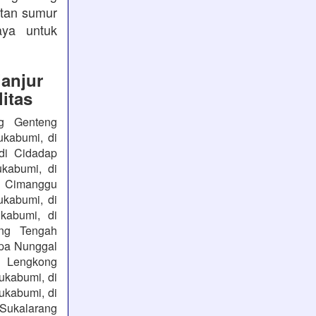
atan sumur
aya untuk
anjur
itas
ng Genteng
ukabumi, di
di Cidadap
kabumi, di
i Cimanggu
ukabumi, di
kabumi, di
ng Tengah
apa Nunggal
i Lengkong
ukabumi, di
ukabumi, di
 Sukalarang