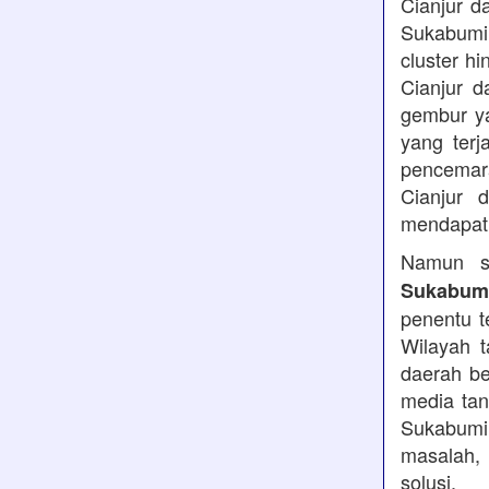
Cianjur d
Sukabumi
cluster h
Cianjur d
gembur y
yang terj
pencemara
Cianjur 
mendapatk
Namun se
Sukabumi
penentu t
Wilayah t
daerah be
media tan
Sukabumi,
masalah, 
solusi.