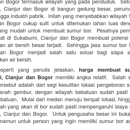
an Bogor termasuk wilayah yang pada penduduk. Set
, Cianjur dan Bogor di bangun gedung besar, perum
ingga industri pabrik. Inilah yang menyebabkan wilayah
an Bogor cukup sulit untuk ditemukan lahan luas de
ang mudah untuk membuat sumur bor. Pesatnya pe
adi di Sukabumi, Cianjur dan Bogor membuat potensi 
n air bersih besar terjadi. Sehingga jasa sumur bor
dan Bogor menjadi salah satu solusi bagi siapa s
an air bersih.
perti yang penulis jelaskan,
harga membuat s
memiliki angka relatif. Salah s
, Cianjur dan Bogor
ersebut adalah dari segi kesulitan lokasi pengeboran 
anah gembur, dengan wilayah bebatuan sudah pasti l
batuan. Mulai dari medan menuju tempat lokasi, hingg
ah yang akan di bor sudah pasti mempengaruhi biaya
 Cianjur dan Bogor. Untuk pengusaha besar ini buk
namun untuk person yang ingin memiliki sumur bor 