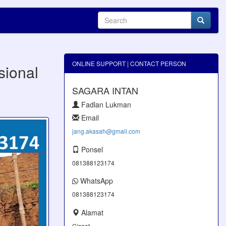
ONLINE SUPPORT | CONTACT PERSON
sional
SAGARA INTAN
Fadlan Lukman
Email
jang.akasah@gmail.com
Ponsel
081388123174
WhatsApp
081388123174
Alamat
Cisaat