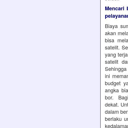
Mencari 
pelayana
Biaya sum
akan mela
bisa mela
satelit. 
yang terj
satelit 
Sehingga 
ini mema
budget y
angka bia
bor. Bag
dekat. Un
dalam ben
berlaku u
kedalaman