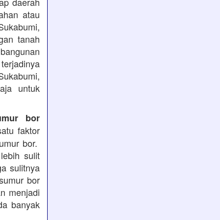
iap daerah
ahan atau
 Sukabumi,
ngan tanah
mbangunan
terjadinya
 Sukabumi,
aja untuk
umur bor
atu faktor
sumur bor.
ebih sulit
a sulitnya
 sumur bor
an menjadi
ada banyak