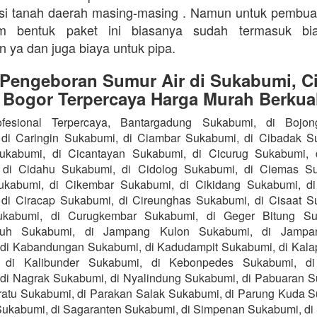
isi tanah daerah masing-masing . Namun untuk pembu
m bentuk paket ini biasanya sudah termasuk bi
n ya dan juga biaya untuk pipa.
 Pengeboran Sumur Air di Sukabumi, Ci
 Bogor Terpercaya Harga Murah Berkual
fesional Terpercaya, Bantargadung Sukabumi, di Bojo
di Caringin Sukabumi, di Ciambar Sukabumi, di Cibadak S
Sukabumi, di Cicantayan Sukabumi, di Cicurug Sukabumi, 
 di Cidahu Sukabumi, di Cidolog Sukabumi, di Ciemas Su
ukabumi, di Cikembar Sukabumi, di Cikidang Sukabumi, d
di Ciracap Sukabumi, di Cireunghas Sukabumi, di Cisaat S
ukabumi, di Curugkembar Sukabumi, di Geger Bitung Su
ruh Sukabumi, di Jampang Kulon Sukabumi, di Jampa
di Kabandungan Sukabumi, di Kadudampit Sukabumi, di Kal
 di Kalibunder Sukabumi, di Kebonpedes Sukabumi, d
di Nagrak Sukabumi, di Nyalindung Sukabumi, di Pabuaran S
atu Sukabumi, di Parakan Salak Sukabumi, di Parung Kuda S
ukabumi, di Sagaranten Sukabumi, di Simpenan Sukabumi, di