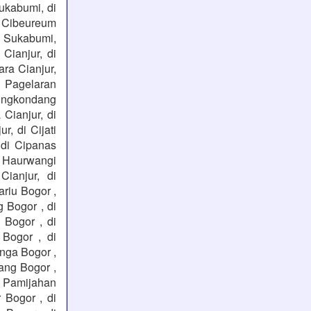
ukabumi, di
 Cibeureum
h Sukabumi,
Cianjur, di
ara Cianjur,
i Pagelaran
arungkondang
 Cianjur, di
r, di Cijati
, di Cipanas
di Haurwangi
Cianjur, di
riu Bogor ,
 Bogor , di
 Bogor , di
 Bogor , di
inga Bogor ,
ang Bogor ,
i Pamijahan
 Bogor , di