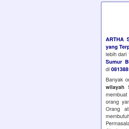
ARTHA 
yang Ter
lebih dar
Sumur Bo
di
081388
Banyak or
wilayah
membuat 
orang ya
Orang a
membutu
Permasal