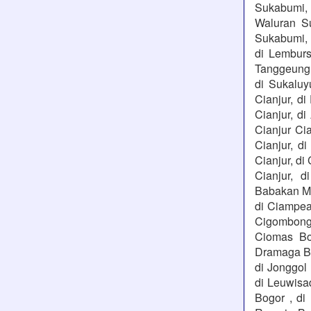
Sukabumi, 
Waluran S
Sukabumi, 
di Lemburs
Tanggeung C
di Sukaluy
Cianjur, di
Cianjur, di
Cianjur Cia
Cianjur, di
Cianjur, di
Cianjur, d
Babakan Ma
di Ciampea
Cigombong 
Ciomas Bog
Dramaga Bog
di Jonggol
di Leuwisa
Bogor , di