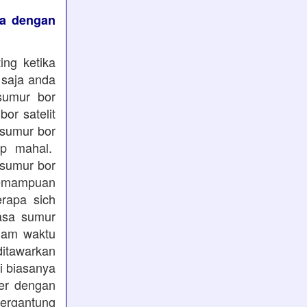
ya dengan
ing ketika
 saja anda
 sumur bor
or satelit
 sumur bor
up mahal.
 sumur bor
kemampuan
rapa sich
jasa sumur
lam waktu
ditawarkan
i biasanya
ter dengan
tergantung