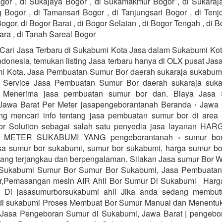
or , di Sukajaya Bogor , di Sukamakmur Bogor , di Sukaraja
 Bogor , di Tamansari Bogor , di Tanjungsari Bogor , di Tenj
ogor, di Bogor Barat , di Bogor Selatan , di Bogor Tengah , di B
ara , di Tanah Sareal Bogor
Cari Jasa Terbaru di Sukabumi Kota Jasa dalam Sukabumi Kot
Indonesia, temukan listing Jasa terbaru hanya di OLX pusat Jas
i Kota. Jasa Pembuatan Sumur Bor daerah sukaraja sukabu
s Service Jasa Pembuatan Sumur Bor daerah sukaraja suka
 Menerima jasa pembuatan sumur bor dan. Biaya Jasa
Jawa Barat Per Meter jasapengeborantanah Beranda › Jawa 
ng mencari info tentang jasa pembuatan sumur bor di area
or Solution sebagai salah satu penyedia jasa layanan H
METER SUKABUMI YANG pengeborantanah › sumur bor
sa sumur bor sukabumi, sumur bor sukabumi, harga sumur bo
ang terjangkau dan berpengalaman. Silakan Jasa sumur Bor 
Sukabumi Sumur Bor Sumur Bor Sukabumi, Jasa Pembuatan,
r,Pemasangan mesin AIR Ahli Bor Sumur Di Sukabumi_ Harg
 Di jasasumurborsukabumi ahli Jika anda sedang membut
 di sukabumi Proses Membuat Bor Sumur Manual dan Menentu
. Jasa Pengeboran Sumur di Sukabumi, Jawa Barat | pengebo