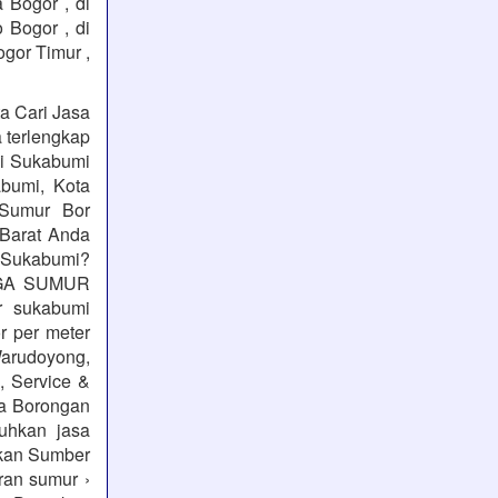
 Bogor , di
o Bogor , di
ogor Timur ,
a Cari Jasa
a terlengkap
mi Sukabumi
bumi, Kota
 Sumur Bor
Barat Anda
 Sukabumi?
ARGA SUMUR
 sukabumi
r per meter
Warudoyong,
 Service &
a Borongan
uhkan jasa
kan Sumber
ran sumur ›