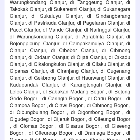
Warungkondang Cianjur, di Tanggeung Cianjur, di
Takokak Cianjur, di Sukaresmi Cianjur, di Sukanagara
Cianjur, di Sukaluyu Cianjur, di Sindangbarang
Cianjur, di Pasirkuda Cianjur, di Pagelaran Cianjur, di
Pacet Cianjur, di Mande Cianjur, di Naringgul Cianjur,
di Warungkondang Cianjur, di Agrabinta Cianjur, di
Bojongpicung Cianjur, di Campakamulya Cianjur, di
Cianjur Cianjur, di Cibeber Cianjur, di Cibinong
Cianjur, di Cidaun Cianjur, di Cijati Cianjur, di Cikadu
Cianjur, di Cikalongkulon Cianjur, di Cilaku Cianjur, di
Cipanas Cianjur, di Ciranjang Cianjur, di Cugenang
Cianjur, di Gekbrong Cianjur, di Haurwangi Cianjur, di
Kadupandak Cianjur, di Karangtengah Cianjur, di
Leles Cianjur, di Babakan Madang Bogor , di Bojong
Gede Bogor , di Caringin Bogor , di Cariu Bogor , di
Ciampea Bogor , di Ciawi Bogor , di Cibinong Bogor ,
di Cibungbulang Bogor , di Cigombong Bogor , di
Cigudeg Bogor , di Cijeruk Bogor , di Cileungsi Bogor
, di Ciomas Bogor , di Cisarua Bogor , di Ciseeng
Bogor , di Citeureup Bogor , di Dramaga Bogor , di
Gunung Putri Bogor , di Gunung Sindur Bogor , di