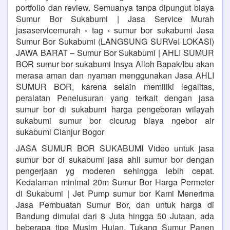
portfolio dan review. Semuanya tanpa dipungut biaya
Sumur Bor Sukabumi | Jasa Service Murah
jasaservicemurah › tag › sumur bor sukabumi Jasa
Sumur Bor Sukabumi (LANGSUNG SURVeI LOKASI)
JAWA BARAT – Sumur Bor Sukabumi | AHLI SUMUR
BOR sumur bor sukabumi Insya Alloh Bapak/Ibu akan
merasa aman dan nyaman menggunakan Jasa AHLI
SUMUR BOR, karena selain memiliki legalitas,
peralatan Penelusuran yang terkait dengan jasa
sumur bor di sukabumi harga pengeboran wilayah
sukabumi sumur bor cicurug biaya ngebor air
sukabumi Cianjur Bogor
JASA SUMUR BOR SUKABUMI Video untuk jasa
sumur bor di sukabumi jasa ahli sumur bor dengan
pengerjaan yg moderen sehingga lebih cepat.
Kedalaman minimal 20m Sumur Bor Harga Permeter
di Sukabumi | Jet Pump sumur bor Kami Menerima
Jasa Pembuatan Sumur Bor, dan untuk harga di
Bandung dimulai dari 8 Juta hingga 50 Jutaan, ada
beberapa tipe Musim Hujan, Tukang Sumur Panen