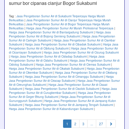
sumur bor cipanas cianjur Bogor Sukabumi
Tag :
Jasa Pengeboran Sumur Air di Sukabumi Terpercaya Harga Murah
Berkualitas
|
Jasa Pengeboran Sumur Air di Cianjur Terpercaya Harga Murah
Berkualitas
|
Jasa Pengeboran Sumur Air di Bogor Terpercaya Harga Murah
Berkualitas
|
Harga Jasa Pengeboran Sumur Air Murah Profesional Terpercaya
|
Harga Jasa Pengeboran Sumur Air di Bantargadung Sukabumi
|
Harga Jasa
Pengeboran Sumur Air di Bojong Genteng Sukabumi
|
Harga Jasa Pengeboran
Sumur Air di Caringin Sukabumi
|
Harga Jasa Pengeboran Sumur Air di Ciambar
Sukabumi
|
Harga Jasa Pengeboran Sumur Air di Cibadak Sukabumi
|
Harga Jasa
Pengeboran Sumur Air di Cibitung Sukabumi
|
Harga Jasa Pengeboran Sumur Air
di Cicantayan Sukabumi
|
Harga Jasa Pengeboran Sumur Air di Cicurug Sukabumi
|
Harga Jasa Pengeboran Sumur Air di Cidadap Sukabumi
|
Harga Jasa
Pengeboran Sumur Air di Cidahu Sukabumi
|
Harga Jasa Pengeboran Sumur Air di
Cidolog Sukabumi
|
Harga Jasa Pengeboran Sumur Air di Ciemas Sukabumi
|
Harga Jasa Pengeboran Sumur Air di Cikakak Sukabumi
|
Harga Jasa Pengeboran
Sumur Air di Cikembar Sukabumi
|
Harga Jasa Pengeboran Sumur Air di Cikidang
Sukabumi
|
Harga Jasa Pengeboran Sumur Air di Cimanggu Sukabumi
|
Harga
Jasa Pengeboran Sumur Air di Ciracap Sukabumi
|
Harga Jasa Pengeboran Sumur
Air di Cireunghas Sukabumi
|
Harga Jasa Pengeboran Sumur Air di Cisaat
Sukabumi
|
Harga Jasa Pengeboran Sumur Air di Cisolok Sukabumi
|
Harga Jasa
Pengeboran Sumur Air di Curugkembar Sukabumi
|
Harga Jasa Pengeboran
Sumur Air di Geger Bitung Sukabumi
|
Harga Jasa Pengeboran Sumur Air di
Gunungguruh Sukabumi
|
Harga Jasa Pengeboran Sumur Air di Jampang Kulon
Sukabumi
|
Harga Jasa Pengeboran Sumur Air di Jampang Tengah Sukabumi
|
Harga Jasa Pengeboran Sumur Air di Kabandungan Sukabumi
|
(current)
1
2
3
...
27