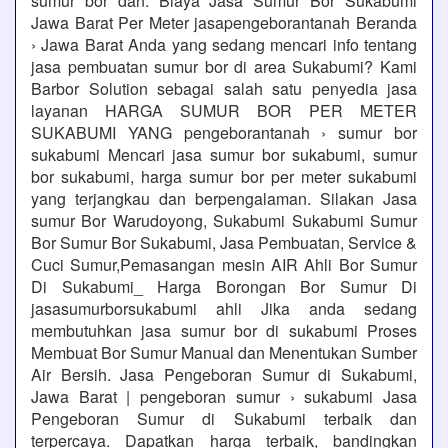
sumur bor dan. Biaya Jasa Sumur Bor Sukabumi
Jawa Barat Per Meter jasapengeborantanah Beranda
› Jawa Barat Anda yang sedang mencari info tentang
jasa pembuatan sumur bor di area Sukabumi? Kami
Barbor Solution sebagai salah satu penyedia jasa
layanan HARGA SUMUR BOR PER METER
SUKABUMI YANG pengeborantanah › sumur bor
sukabumi Mencari jasa sumur bor sukabumi, sumur
bor sukabumi, harga sumur bor per meter sukabumi
yang terjangkau dan berpengalaman. Silakan Jasa
sumur Bor Warudoyong, Sukabumi Sukabumi Sumur
Bor Sumur Bor Sukabumi, Jasa Pembuatan, Service &
Cuci Sumur,Pemasangan mesin AIR Ahli Bor Sumur
Di Sukabumi_ Harga Borongan Bor Sumur Di
jasasumurborsukabumi ahli Jika anda sedang
membutuhkan jasa sumur bor di sukabumi Proses
Membuat Bor Sumur Manual dan Menentukan Sumber
Air Bersih. Jasa Pengeboran Sumur di Sukabumi,
Jawa Barat | pengeboran sumur › sukabumi Jasa
Pengeboran Sumur di Sukabumi terbaik dan
terpercaya. Dapatkan harga terbaik, bandingkan