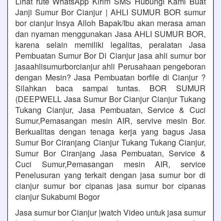
Lihat rute WhatsApp Kirim SMS Hubungi Kami Buat
Janji Sumur Bor Cianjur | AHLI SUMUR BOR sumur
bor cianjur Insya Alloh Bapak/Ibu akan merasa aman
dan nyaman menggunakan Jasa AHLI SUMUR BOR,
karena selain memiliki legalitas, peralatan Jasa
Pembuatan Sumur Bor Di Cianjur jasa ahli sumur bor
jasaahlisumurborcianjur ahli Perusahaan pengeboran
dengan Mesin? Jasa Pembuatan borfile di Cianjur ?
Silahkan baca sampai tuntas. BOR SUMUR
(DEEPWELL Jasa Sumur Bor Cianjur Cianjur Tukang
Tukang Cianjur, Jasa Pembuatan, Service & Cuci
Sumur,Pemasangan mesin AIR, servive mesin Bor.
Berkualitas dengan tenaga kerja yang bagus Jasa
Sumur Bor Ciranjang Cianjur Tukang Tukang Cianjur,
Sumur Bor Ciranjang Jasa Pembuatan, Service &
Cuci Sumur,Pemasangan mesin AIR, service
Penelusuran yang terkait dengan jasa sumur bor di
cianjur sumur bor cipanas jasa sumur bor cipanas
cianjur Sukabumi Bogor
Jasa sumur bor Cianjur |watch Video untuk jasa sumur