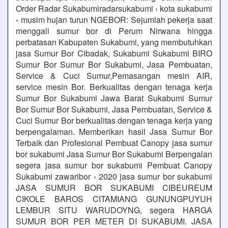
Order Radar Sukabumiradarsukabumi › kota sukabumi
› musim hujan turun NGEBOR: Sejumlah pekerja saat
menggali sumur bor di Perum Nirwana hingga
perbatasan Kabupaten Sukabumi, yang membutuhkan
jasa Sumur Bor Cibadak, Sukabumi Sukabumi BIRO
Sumur Bor Sumur Bor Sukabumi, Jasa Pembuatan,
Service & Cuci Sumur,Pemasangan mesin AIR,
service mesin Bor. Berkualitas dengan tenaga kerja
Sumur Bor Sukabumi Jawa Barat Sukabumi Sumur
Bor Sumur Bor Sukabumi, Jasa Pembuatan, Service &
Cuci Sumur Bor berkualitas dengan tenaga kerja yang
berpengalaman. Memberikan hasil Jasa Sumur Bor
Terbaik dan Profesional Pembuat Canopy jasa sumur
bor sukabumi Jasa Sumur Bor Sukabumi Berpengalan
segera jasa sumur bor sukabumi Pembuat Canopy
Sukabumi zawaribor › 2020 jasa sumur bor sukabumi
JASA SUMUR BOR SUKABUMI CIBEUREUM
CIKOLE BAROS CITAMIANG GUNUNGPUYUH
LEMBUR SITU WARUDOYNG, segera HARGA
SUMUR BOR PER METER DI SUKABUMI. JASA