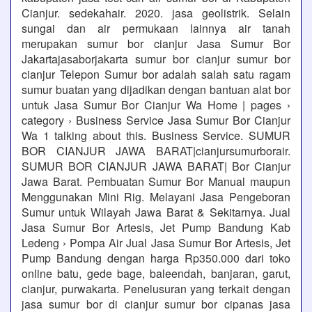
Cianjur. sedekahair. 2020. jasa geolistrik. Selain
sungai dan air permukaan lainnya air tanah
merupakan sumur bor cianjur Jasa Sumur Bor
Jakartajasaborjakarta sumur bor cianjur sumur bor
cianjur Telepon Sumur bor adalah salah satu ragam
sumur buatan yang dijadikan dengan bantuan alat bor
untuk Jasa Sumur Bor Cianjur Wa Home | pages ›
category › Business Service Jasa Sumur Bor Cianjur
Wa 1 talking about this. Business Service. SUMUR
BOR CIANJUR JAWA BARAT|cianjursumurborair.
SUMUR BOR CIANJUR JAWA BARAT| Bor Cianjur
Jawa Barat. Pembuatan Sumur Bor Manual maupun
Menggunakan Mini Rig. Melayani Jasa Pengeboran
Sumur untuk Wilayah Jawa Barat & Sekitarnya. Jual
Jasa Sumur Bor Artesis, Jet Pump Bandung Kab
Ledeng › Pompa Air Jual Jasa Sumur Bor Artesis, Jet
Pump Bandung dengan harga Rp350.000 dari toko
online batu, gede bage, baleendah, banjaran, garut,
cianjur, purwakarta. Penelusuran yang terkait dengan
jasa sumur bor di cianjur sumur bor cipanas jasa