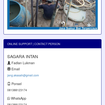
ONLINE SUPPORT | CONTACT PERSON
SAGARA INTAN
Fadlan Lukman
Email
jang.akasah@gmail.com
Ponsel
081388123174
WhatsApp
081388123174