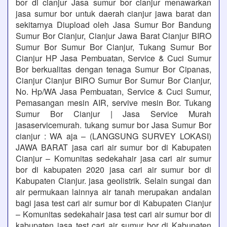
bor di cianjur Jasa sumur bor cianjur menawarkan
jasa sumur bor untuk daerah cianjur jawa barat dan
sekitarnya Diupload oleh Jasa Sumur Bor Bandung
Sumur Bor Cianjur, Cianjur Jawa Barat Cianjur BIRO
Sumur Bor Sumur Bor Cianjur, Tukang Sumur Bor
Cianjur HP Jasa Pembuatan, Service & Cuci Sumur
Bor berkualitas dengan tenaga Sumur Bor Cipanas,
Cianjur Cianjur BIRO Sumur Bor Sumur Bor Cianjur,
No. Hp/WA Jasa Pembuatan, Service & Cuci Sumur,
Pemasangan mesin AIR, servive mesin Bor. Tukang
Sumur Bor Cianjur | Jasa Service Murah
jasaservicemurah. tukang sumur bor Jasa Sumur Bor
cianjur : WA aja – (LANGSUNG SURVEY LOKASI)
JAWA BARAT jasa cari air sumur bor di Kabupaten
Cianjur – Komunitas sedekahair jasa cari air sumur
bor di kabupaten 2020 jasa cari air sumur bor di
Kabupaten Cianjur. jasa geolistrik. Selain sungai dan
air permukaan lainnya air tanah merupakan andalan
bagi jasa test cari air sumur bor di Kabupaten Cianjur
– Komunitas sedekahair jasa test cari air sumur bor di
kabupaten jasa test cari air sumur bor di Kabupaten