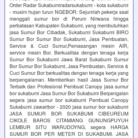
Order Radar Sukabumiradarsukabumi › kota sukabumi
› musim hujan turun NGEBOR: Sejumlah pekerja saat
menggali sumur bor di Perum Nirwana hingga
perbatasan Kabupaten Sukabumi, yang membutuhkan
jasa Sumur Bor Cibadak, Sukabumi Sukabumi BIRO
Sumur Bor Sumur Bor Sukabumi, Jasa Pembuatan,
Service & Cuci Sumur,Pemasangan mesin AIR,
service mesin Bor. Berkualitas dengan tenaga kerja
Sumur Bor Sukabumi Jawa Barat Sukabumi Sumur
Bor Sumur Bor Sukabumi, Jasa Pembuatan, Service &
Cuci Sumur Bor berkualitas dengan tenaga kerja yang
berpengalaman. Memberikan hasil Jasa Sumur Bor
Terbaik dan Profesional Pembuat Canopy jasa sumur
bor sukabumi Jasa Sumur Bor Sukabumi Berpengalan
segera jasa sumur bor sukabumi Pembuat Canopy
Sukabumi zawaribor › 2020 jasa sumur bor sukabumi
JASA SUMUR BOR SUKABUMI CIBEUREUM
CIKOLE BAROS CITAMIANG GUNUNGPUYUH
LEMBUR SITU WARUDOYNG, segera HARGA
SUMUR BOR PER METER DI SUKABUMI. JASA