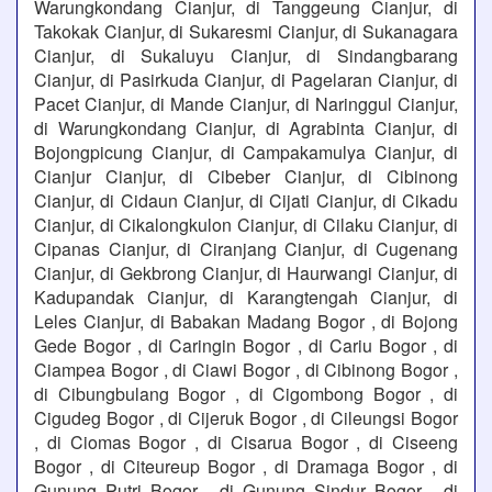
Warungkondang Cianjur, di Tanggeung Cianjur, di
Takokak Cianjur, di Sukaresmi Cianjur, di Sukanagara
Cianjur, di Sukaluyu Cianjur, di Sindangbarang
Cianjur, di Pasirkuda Cianjur, di Pagelaran Cianjur, di
Pacet Cianjur, di Mande Cianjur, di Naringgul Cianjur,
di Warungkondang Cianjur, di Agrabinta Cianjur, di
Bojongpicung Cianjur, di Campakamulya Cianjur, di
Cianjur Cianjur, di Cibeber Cianjur, di Cibinong
Cianjur, di Cidaun Cianjur, di Cijati Cianjur, di Cikadu
Cianjur, di Cikalongkulon Cianjur, di Cilaku Cianjur, di
Cipanas Cianjur, di Ciranjang Cianjur, di Cugenang
Cianjur, di Gekbrong Cianjur, di Haurwangi Cianjur, di
Kadupandak Cianjur, di Karangtengah Cianjur, di
Leles Cianjur, di Babakan Madang Bogor , di Bojong
Gede Bogor , di Caringin Bogor , di Cariu Bogor , di
Ciampea Bogor , di Ciawi Bogor , di Cibinong Bogor ,
di Cibungbulang Bogor , di Cigombong Bogor , di
Cigudeg Bogor , di Cijeruk Bogor , di Cileungsi Bogor
, di Ciomas Bogor , di Cisarua Bogor , di Ciseeng
Bogor , di Citeureup Bogor , di Dramaga Bogor , di
Gunung Putri Bogor , di Gunung Sindur Bogor , di