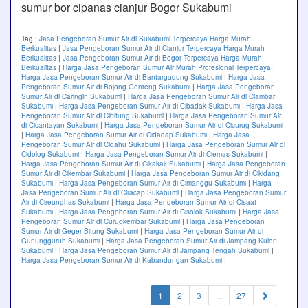
sumur bor cipanas cianjur Bogor Sukabumi
Tag :
Jasa Pengeboran Sumur Air di Sukabumi Terpercaya Harga Murah
Berkualitas
|
Jasa Pengeboran Sumur Air di Cianjur Terpercaya Harga Murah
Berkualitas
|
Jasa Pengeboran Sumur Air di Bogor Terpercaya Harga Murah
Berkualitas
|
Harga Jasa Pengeboran Sumur Air Murah Profesional Terpercaya
|
Harga Jasa Pengeboran Sumur Air di Bantargadung Sukabumi
|
Harga Jasa
Pengeboran Sumur Air di Bojong Genteng Sukabumi
|
Harga Jasa Pengeboran
Sumur Air di Caringin Sukabumi
|
Harga Jasa Pengeboran Sumur Air di Ciambar
Sukabumi
|
Harga Jasa Pengeboran Sumur Air di Cibadak Sukabumi
|
Harga Jasa
Pengeboran Sumur Air di Cibitung Sukabumi
|
Harga Jasa Pengeboran Sumur Air
di Cicantayan Sukabumi
|
Harga Jasa Pengeboran Sumur Air di Cicurug Sukabumi
|
Harga Jasa Pengeboran Sumur Air di Cidadap Sukabumi
|
Harga Jasa
Pengeboran Sumur Air di Cidahu Sukabumi
|
Harga Jasa Pengeboran Sumur Air di
Cidolog Sukabumi
|
Harga Jasa Pengeboran Sumur Air di Ciemas Sukabumi
|
Harga Jasa Pengeboran Sumur Air di Cikakak Sukabumi
|
Harga Jasa Pengeboran
Sumur Air di Cikembar Sukabumi
|
Harga Jasa Pengeboran Sumur Air di Cikidang
Sukabumi
|
Harga Jasa Pengeboran Sumur Air di Cimanggu Sukabumi
|
Harga
Jasa Pengeboran Sumur Air di Ciracap Sukabumi
|
Harga Jasa Pengeboran Sumur
Air di Cireunghas Sukabumi
|
Harga Jasa Pengeboran Sumur Air di Cisaat
Sukabumi
|
Harga Jasa Pengeboran Sumur Air di Cisolok Sukabumi
|
Harga Jasa
Pengeboran Sumur Air di Curugkembar Sukabumi
|
Harga Jasa Pengeboran
Sumur Air di Geger Bitung Sukabumi
|
Harga Jasa Pengeboran Sumur Air di
Gunungguruh Sukabumi
|
Harga Jasa Pengeboran Sumur Air di Jampang Kulon
Sukabumi
|
Harga Jasa Pengeboran Sumur Air di Jampang Tengah Sukabumi
|
Harga Jasa Pengeboran Sumur Air di Kabandungan Sukabumi
|
(current)
1
2
3
...
27