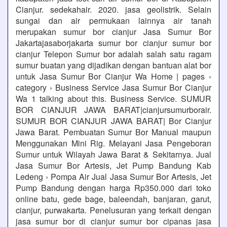
Cianjur. sedekahair. 2020. jasa geolistrik. Selain
sungai dan air permukaan lainnya air tanah
merupakan sumur bor cianjur Jasa Sumur Bor
Jakartajasaborjakarta sumur bor cianjur sumur bor
cianjur Telepon Sumur bor adalah salah satu ragam
sumur buatan yang dijadikan dengan bantuan alat bor
untuk Jasa Sumur Bor Cianjur Wa Home | pages ›
category › Business Service Jasa Sumur Bor Cianjur
Wa 1 talking about this. Business Service. SUMUR
BOR CIANJUR JAWA BARAT|cianjursumurborair.
SUMUR BOR CIANJUR JAWA BARAT| Bor Cianjur
Jawa Barat. Pembuatan Sumur Bor Manual maupun
Menggunakan Mini Rig. Melayani Jasa Pengeboran
Sumur untuk Wilayah Jawa Barat & Sekitarnya. Jual
Jasa Sumur Bor Artesis, Jet Pump Bandung Kab
Ledeng › Pompa Air Jual Jasa Sumur Bor Artesis, Jet
Pump Bandung dengan harga Rp350.000 dari toko
online batu, gede bage, baleendah, banjaran, garut,
cianjur, purwakarta. Penelusuran yang terkait dengan
jasa sumur bor di cianjur sumur bor cipanas jasa