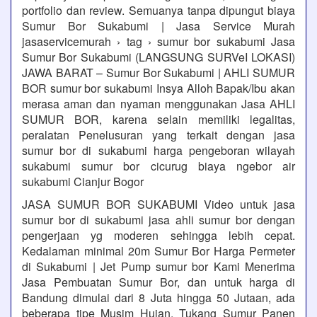
portfolio dan review. Semuanya tanpa dipungut biaya
Sumur Bor Sukabumi | Jasa Service Murah
jasaservicemurah › tag › sumur bor sukabumi Jasa
Sumur Bor Sukabumi (LANGSUNG SURVeI LOKASI)
JAWA BARAT – Sumur Bor Sukabumi | AHLI SUMUR
BOR sumur bor sukabumi Insya Alloh Bapak/Ibu akan
merasa aman dan nyaman menggunakan Jasa AHLI
SUMUR BOR, karena selain memiliki legalitas,
peralatan Penelusuran yang terkait dengan jasa
sumur bor di sukabumi harga pengeboran wilayah
sukabumi sumur bor cicurug biaya ngebor air
sukabumi Cianjur Bogor
JASA SUMUR BOR SUKABUMI Video untuk jasa
sumur bor di sukabumi jasa ahli sumur bor dengan
pengerjaan yg moderen sehingga lebih cepat.
Kedalaman minimal 20m Sumur Bor Harga Permeter
di Sukabumi | Jet Pump sumur bor Kami Menerima
Jasa Pembuatan Sumur Bor, dan untuk harga di
Bandung dimulai dari 8 Juta hingga 50 Jutaan, ada
beberapa tipe Musim Hujan, Tukang Sumur Panen