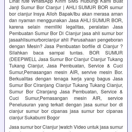
Lihat rute WhatsApp Kirim SMS Hubungi Kami Buat
Janji Sumur Bor Cianjur | AHLI SUMUR BOR sumur
bor cianjur Insya Alloh Bapak/Ibu akan merasa aman
dan nyaman menggunakan Jasa AHLI SUMUR BOR,
karena selain memiliki legalitas, peralatan Jasa
Pembuatan Sumur Bor Di Cianjur jasa ahli sumur bor
jasaahlisumurborcianjur ahli Perusahaan pengeboran
dengan Mesin? Jasa Pembuatan borfile di Cianjur ?
Silahkan baca sampai tuntas. BOR SUMUR
(DEEPWELL Jasa Sumur Bor Cianjur Cianjur Tukang
Tukang Cianjur, Jasa Pembuatan, Service & Cuci
Sumur,Pemasangan mesin AIR, servive mesin Bor.
Berkualitas dengan tenaga kerja yang bagus Jasa
Sumur Bor Ciranjang Cianjur Tukang Tukang Cianjur,
Sumur Bor Ciranjang Jasa Pembuatan, Service &
Cuci Sumur,Pemasangan mesin AIR, service
Penelusuran yang terkait dengan jasa sumur bor di
cianjur sumur bor cipanas jasa sumur bor cipanas
cianjur Sukabumi Bogor
Jasa sumur bor Cianjur |watch Video untuk jasa sumur