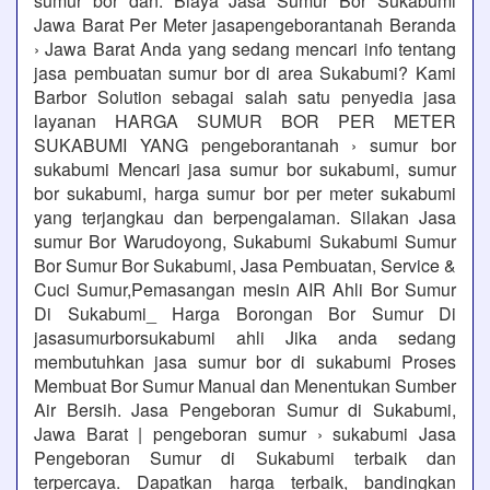
sumur bor dan. Biaya Jasa Sumur Bor Sukabumi
Jawa Barat Per Meter jasapengeborantanah Beranda
› Jawa Barat Anda yang sedang mencari info tentang
jasa pembuatan sumur bor di area Sukabumi? Kami
Barbor Solution sebagai salah satu penyedia jasa
layanan HARGA SUMUR BOR PER METER
SUKABUMI YANG pengeborantanah › sumur bor
sukabumi Mencari jasa sumur bor sukabumi, sumur
bor sukabumi, harga sumur bor per meter sukabumi
yang terjangkau dan berpengalaman. Silakan Jasa
sumur Bor Warudoyong, Sukabumi Sukabumi Sumur
Bor Sumur Bor Sukabumi, Jasa Pembuatan, Service &
Cuci Sumur,Pemasangan mesin AIR Ahli Bor Sumur
Di Sukabumi_ Harga Borongan Bor Sumur Di
jasasumurborsukabumi ahli Jika anda sedang
membutuhkan jasa sumur bor di sukabumi Proses
Membuat Bor Sumur Manual dan Menentukan Sumber
Air Bersih. Jasa Pengeboran Sumur di Sukabumi,
Jawa Barat | pengeboran sumur › sukabumi Jasa
Pengeboran Sumur di Sukabumi terbaik dan
terpercaya. Dapatkan harga terbaik, bandingkan