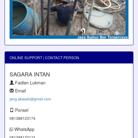
ONLINE SUPPORT | CONTACT PERSON
SAGARA INTAN
Fadlan Lukman
Email
jang.akasah@gmail.com
Ponsel
081388123174
WhatsApp
081388123174