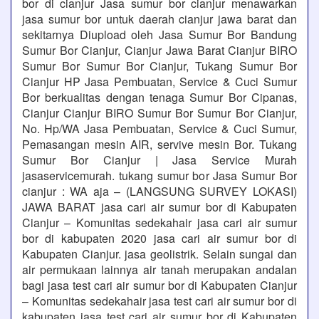
bor di cianjur Jasa sumur bor cianjur menawarkan
jasa sumur bor untuk daerah cianjur jawa barat dan
sekitarnya Diupload oleh Jasa Sumur Bor Bandung
Sumur Bor Cianjur, Cianjur Jawa Barat Cianjur BIRO
Sumur Bor Sumur Bor Cianjur, Tukang Sumur Bor
Cianjur HP Jasa Pembuatan, Service & Cuci Sumur
Bor berkualitas dengan tenaga Sumur Bor Cipanas,
Cianjur Cianjur BIRO Sumur Bor Sumur Bor Cianjur,
No. Hp/WA Jasa Pembuatan, Service & Cuci Sumur,
Pemasangan mesin AIR, servive mesin Bor. Tukang
Sumur Bor Cianjur | Jasa Service Murah
jasaservicemurah. tukang sumur bor Jasa Sumur Bor
cianjur : WA aja – (LANGSUNG SURVEY LOKASI)
JAWA BARAT jasa cari air sumur bor di Kabupaten
Cianjur – Komunitas sedekahair jasa cari air sumur
bor di kabupaten 2020 jasa cari air sumur bor di
Kabupaten Cianjur. jasa geolistrik. Selain sungai dan
air permukaan lainnya air tanah merupakan andalan
bagi jasa test cari air sumur bor di Kabupaten Cianjur
– Komunitas sedekahair jasa test cari air sumur bor di
kabupaten jasa test cari air sumur bor di Kabupaten