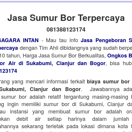
Jasa Sumur Bor Terpercaya
081388123174
- Mau tau info
SAGARA INTAN
Jasa Pengeboran S
dengan Tim Ahli dibidangnya yang sudah ber
percaya
i 10 tahun, Harga Jasa Sumur Bor Berkualitas,
Ongkos B
, bisa hu
r Air di Sukabumi, Cianjur dan Bogor
123174
ang yang mencari informasi terkait
biaya sumur bor d
. Jawabannya adal
 Sukabumi, Cianjur dan Bogor
sumur bor adalah relatif tergantung masing-masing 
ng ingin memiliki sumur bor di Sukabumi, Cianjur d
tau instansi yang membuat sumur bor adalah or
hkan debit air setiap harinya dalam jumlah
ahannya sekarang terletak pada lokasi dimana kota 