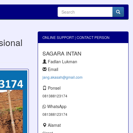
ONLINE SUPPORT | CONTACT PERSON
sional
SAGARA INTAN
Fadlan Lukman
Email
jang.akasah@gmail.com
Ponsel
081388123174
WhatsApp
081388123174
Alamat
Cisaat