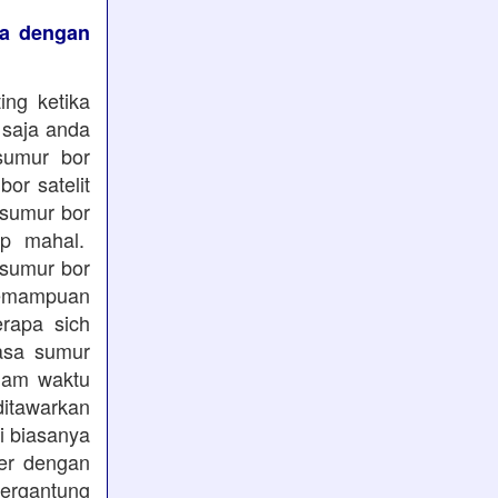
ya dengan
ing ketika
 saja anda
 sumur bor
or satelit
 sumur bor
up mahal.
 sumur bor
kemampuan
rapa sich
jasa sumur
lam waktu
ditawarkan
i biasanya
ter dengan
tergantung