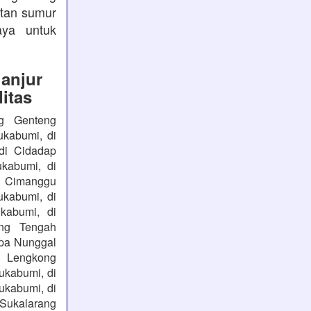
atan sumur
aya untuk
anjur
itas
ng Genteng
ukabumi, di
di Cidadap
kabumi, di
i Cimanggu
ukabumi, di
kabumi, di
ng Tengah
apa Nunggal
i Lengkong
ukabumi, di
ukabumi, di
 Sukalarang