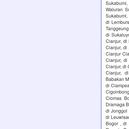
Sukabumi, 
Waluran S
Sukabumi, 
di Lemburs
Tanggeung C
di Sukaluy
Cianjur, di
Cianjur, di
Cianjur Cia
Cianjur, di
Cianjur, di
Cianjur, d
Babakan Ma
di Ciampea
Cigombong 
Ciomas Bog
Dramaga Bog
di Jonggol
di Leuwisa
Bogor , di