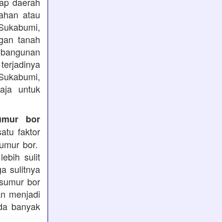
iap daerah
ahan atau
 Sukabumi,
ngan tanah
mbangunan
terjadinya
 Sukabumi,
aja untuk
umur bor
atu faktor
sumur bor.
ebih sulit
a sulitnya
 sumur bor
an menjadi
ada banyak