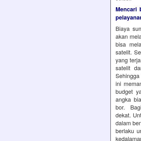
Mencari 
pelayana
Biaya sum
akan mela
bisa mela
satelit. 
yang terj
satelit 
Sehingga 
ini mema
budget y
angka bia
bor. Bag
dekat. Un
dalam ben
berlaku u
kedalaman