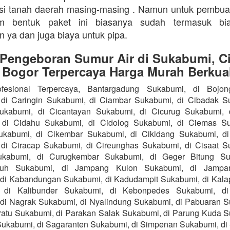
isi tanah daerah masing-masing . Namun untuk pembu
m bentuk paket ini biasanya sudah termasuk bi
n ya dan juga biaya untuk pipa.
 Pengeboran Sumur Air di Sukabumi, Ci
 Bogor Terpercaya Harga Murah Berkual
fesional Terpercaya, Bantargadung Sukabumi, di Bojo
di Caringin Sukabumi, di Ciambar Sukabumi, di Cibadak S
Sukabumi, di Cicantayan Sukabumi, di Cicurug Sukabumi, 
 di Cidahu Sukabumi, di Cidolog Sukabumi, di Ciemas Su
ukabumi, di Cikembar Sukabumi, di Cikidang Sukabumi, d
di Ciracap Sukabumi, di Cireunghas Sukabumi, di Cisaat S
ukabumi, di Curugkembar Sukabumi, di Geger Bitung Su
ruh Sukabumi, di Jampang Kulon Sukabumi, di Jampa
di Kabandungan Sukabumi, di Kadudampit Sukabumi, di Kal
 di Kalibunder Sukabumi, di Kebonpedes Sukabumi, d
di Nagrak Sukabumi, di Nyalindung Sukabumi, di Pabuaran S
atu Sukabumi, di Parakan Salak Sukabumi, di Parung Kuda S
ukabumi, di Sagaranten Sukabumi, di Simpenan Sukabumi, di