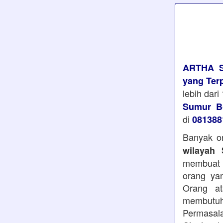
ARTHA 
yang Ter
lebih dar
Sumur Bo
di
081388
Banyak or
wilayah
membuat 
orang ya
Orang a
membutu
Permasal