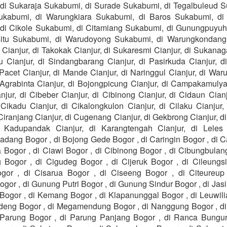
di Sukaraja Sukabumi, di Surade Sukabumi, di Tegalbuleud S
ukabumi, di Warungkiara Sukabumi, di Baros Sukabumi, di
di Cikole Sukabumi, di Citamiang Sukabumi, di Gunungpuyu
itu Sukabumi, di Warudoyong Sukabumi, di Warungkondang 
ianjur, di Takokak Cianjur, di Sukaresmi Cianjur, di Sukanag
u Cianjur, di Sindangbarang Cianjur, di Pasirkuda Cianjur, d
 Pacet Cianjur, di Mande Cianjur, di Naringgul Cianjur, di W
 Agrabinta Cianjur, di Bojongpicung Cianjur, di Campakamulya
njur, di Cibeber Cianjur, di Cibinong Cianjur, di Cidaun Cianju
 Cikadu Cianjur, di Cikalongkulon Cianjur, di Cilaku Cianjur
 Ciranjang Cianjur, di Cugenang Cianjur, di Gekbrong Cianjur, 
i Kadupandak Cianjur, di Karangtengah Cianjur, di Leles 
dang Bogor , di Bojong Gede Bogor , di Caringin Bogor , di Ca
 Bogor , di Ciawi Bogor , di Cibinong Bogor , di Cibungbulang
Bogor , di Cigudeg Bogor , di Cijeruk Bogor , di Cileungsi
or , di Cisarua Bogor , di Ciseeng Bogor , di Citeureup
or , di Gunung Putri Bogor , di Gunung Sindur Bogor , di Jas
 Bogor , di Kemang Bogor , di Klapanunggal Bogor , di Leuwili
deng Bogor , di Megamendung Bogor , di Nanggung Bogor , d
 Parung Bogor , di Parung Panjang Bogor , di Ranca Bungur