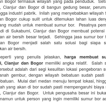
an Bogor termasuk wilayah yang pada penduduk. Set
, Cianjur dan Bogor di bangun gedung besar, perum
ingga industri pabrik. Inilah yang menyebabkan wilayah
an Bogor cukup sulit untuk ditemukan lahan luas de
ang mudah untuk membuat sumur bor. Pesatnya pe
adi di Sukabumi, Cianjur dan Bogor membuat potensi 
n air bersih besar terjadi. Sehingga jasa sumur bor
dan Bogor menjadi salah satu solusi bagi siapa s
an air bersih.
perti yang penulis jelaskan,
harga membuat s
memiliki angka relatif. Salah s
, Cianjur dan Bogor
ersebut adalah dari segi kesulitan lokasi pengeboran 
anah gembur, dengan wilayah bebatuan sudah pasti l
batuan. Mulai dari medan menuju tempat lokasi, hingg
ah yang akan di bor sudah pasti mempengaruhi biaya
 Cianjur dan Bogor. Untuk pengusaha besar ini buk
namun untuk person yang ingin memiliki sumur bor 