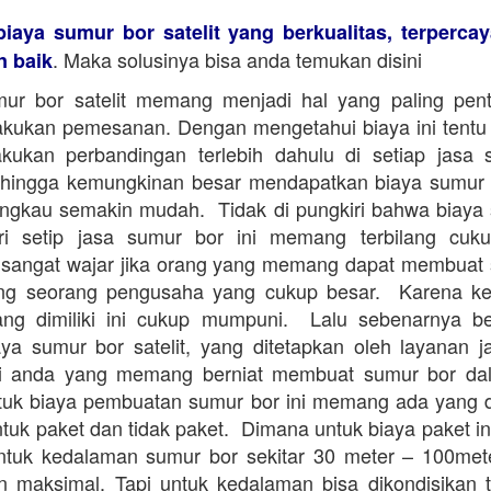
biaya sumur bor satelit yang berkualitas, terperca
. Maka solusinya bisa anda temukan disini
n baik
ur bor satelit memang menjadi hal yang paling pent
kukan pemesanan. Dengan mengetahui biaya ini tentu
kukan perbandingan terlebih dahulu di setiap jasa
Sehingga kemungkinan besar mendapatkan biaya sumur b
angkau semakin mudah. Tidak di pungkiri bahwa biaya
dari setip jasa sumur bor ini memang terbilang cuk
sangat wajar jika orang yang memang dapat membuat
ng seorang pengusaha yang cukup besar. Karena 
ang dimiliki ini cukup mumpuni. Lalu sebenarnya be
ya sumur bor satelit, yang ditetapkan oleh layanan 
i anda yang memang berniat membuat sumur bor da
tuk biaya pembuatan sumur bor ini memang ada yang 
tuk paket dan tidak paket. Dimana untuk biaya paket in
ntuk kedalaman sumur bor sekitar 30 meter – 100me
 maksimal. Tapi untuk kedalaman bisa dikondisikan 