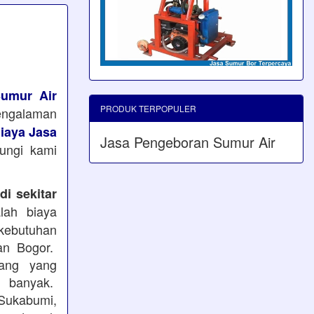
umur Air
PRODUK TERPOPULER
pengalaman
iaya Jasa
Jasa Pengeboran Sumur Air
bungi kami
i sekitar
ah biaya
kebutuhan
an Bogor.
ang yang
 banyak.
Sukabumi,