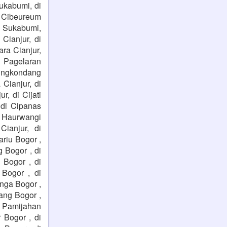
ukabumi, di
 Cibeureum
h Sukabumi,
Cianjur, di
ara Cianjur,
i Pagelaran
arungkondang
 Cianjur, di
r, di Cijati
, di Cipanas
di Haurwangi
Cianjur, di
riu Bogor ,
 Bogor , di
 Bogor , di
 Bogor , di
inga Bogor ,
ang Bogor ,
i Pamijahan
 Bogor , di