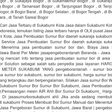
or , di Sukajaya Bogor , di Sukamakmur Bogor , di Sukaraja
 Bogor , di Tamansari Bogor , di Tanjungsari Bogor , di Tenj
ogor, di Bogor Barat , di Bogor Selatan , di Bogor Tengah , di B
ara , di Tanah Sareal Bogor
Cari Jasa Terbaru di Sukabumi Kota Jasa dalam Sukabumi Kot
Indonesia, temukan listing Jasa terbaru hanya di OLX pusat Jas
i Kota. Jasa Pembuatan Sumur Bor daerah sukaraja sukabu
s Service Jasa Pembuatan Sumur Bor daerah sukaraja suka
 Menerima jasa pembuatan sumur bor dan. Biaya Jasa
Jawa Barat Per Meter jasapengeborantanah Beranda › Jawa 
ng mencari info tentang jasa pembuatan sumur bor di area
or Solution sebagai salah satu penyedia jasa layanan H
METER SUKABUMI YANG pengeborantanah › sumur bor
sa sumur bor sukabumi, sumur bor sukabumi, harga sumur bo
ang terjangkau dan berpengalaman. Silakan Jasa sumur Bor 
Sukabumi Sumur Bor Sumur Bor Sukabumi, Jasa Pembuatan,
r,Pemasangan mesin AIR Ahli Bor Sumur Di Sukabumi_ Harg
 Di jasasumurborsukabumi ahli Jika anda sedang membut
 di sukabumi Proses Membuat Bor Sumur Manual dan Menentu
. Jasa Pengeboran Sumur di Sukabumi, Jawa Barat | pengebo