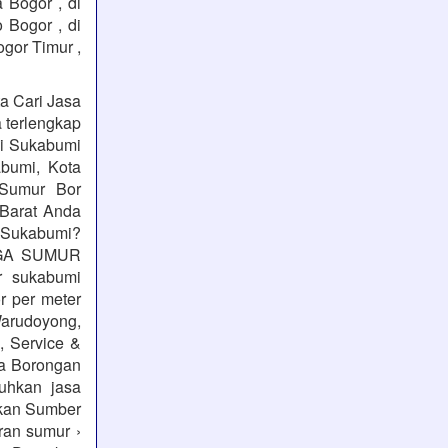
 Bogor , di
o Bogor , di
ogor Timur ,
a Cari Jasa
a terlengkap
mi Sukabumi
bumi, Kota
 Sumur Bor
Barat Anda
 Sukabumi?
ARGA SUMUR
 sukabumi
r per meter
Warudoyong,
 Service &
a Borongan
uhkan jasa
kan Sumber
ran sumur ›