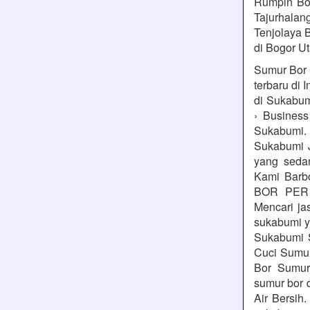
Rumpin Bog
Tajurhalang
Tenjolaya B
di Bogor Ut
Sumur Bor 
terbaru di 
di Sukabum
› Busines
Sukabumi.
Sukabumi 
yang seda
Kami Barb
BOR PER 
Mencari ja
sukabumi y
Sukabumi 
Cuci Sumu
Bor Sumur
sumur bor
Air Bersih