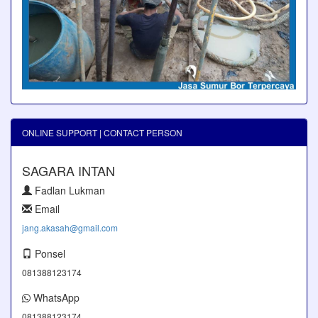
ONLINE SUPPORT | CONTACT PERSON
SAGARA INTAN
Fadlan Lukman
Email
jang.akasah@gmail.com
Ponsel
081388123174
WhatsApp
081388123174