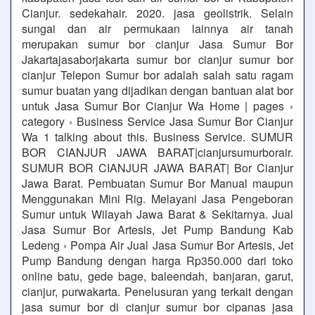
Cianjur. sedekahair. 2020. jasa geolistrik. Selain
sungai dan air permukaan lainnya air tanah
merupakan sumur bor cianjur Jasa Sumur Bor
Jakartajasaborjakarta sumur bor cianjur sumur bor
cianjur Telepon Sumur bor adalah salah satu ragam
sumur buatan yang dijadikan dengan bantuan alat bor
untuk Jasa Sumur Bor Cianjur Wa Home | pages ›
category › Business Service Jasa Sumur Bor Cianjur
Wa 1 talking about this. Business Service. SUMUR
BOR CIANJUR JAWA BARAT|cianjursumurborair.
SUMUR BOR CIANJUR JAWA BARAT| Bor Cianjur
Jawa Barat. Pembuatan Sumur Bor Manual maupun
Menggunakan Mini Rig. Melayani Jasa Pengeboran
Sumur untuk Wilayah Jawa Barat & Sekitarnya. Jual
Jasa Sumur Bor Artesis, Jet Pump Bandung Kab
Ledeng › Pompa Air Jual Jasa Sumur Bor Artesis, Jet
Pump Bandung dengan harga Rp350.000 dari toko
online batu, gede bage, baleendah, banjaran, garut,
cianjur, purwakarta. Penelusuran yang terkait dengan
jasa sumur bor di cianjur sumur bor cipanas jasa