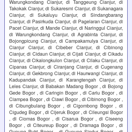
Warungkondang Cianjur, di Tanggeung Cianjur, di
Takokak Cianjur, di Sukaresmi Cianjur, di Sukanagara
Cianjur, di Sukaluyu Cianjur, di Sindangbarang
Cianjur, di Pasirkuda Cianjur, di Pagelaran Cianjur, di
Pacet Cianjur, di Mande Cianjur, di Naringgul Cianjur,
di Warungkondang Cianjur, di Agrabinta Cianjur, di
Bojongpicung Cianjur, di Campakamulya Cianjur, di
Cianjur Cianjur, di Cibeber Cianjur, di Cibinong
Cianjur, di Cidaun Cianjur, di Cijati Cianjur, di Cikadu
Cianjur, di Cikalongkulon Cianjur, di Cilaku Cianjur, di
Cipanas Cianjur, di Ciranjang Cianjur, di Cugenang
Cianjur, di Gekbrong Cianjur, di Haurwangi Cianjur, di
Kadupandak Cianjur, di Karangtengah Cianjur, di
Leles Cianjur, di Babakan Madang Bogor , di Bojong
Gede Bogor , di Caringin Bogor , di Cariu Bogor , di
Ciampea Bogor , di Ciawi Bogor , di Cibinong Bogor ,
di Cibungbulang Bogor , di Cigombong Bogor , di
Cigudeg Bogor , di Cijeruk Bogor , di Cileungsi Bogor
, di Ciomas Bogor , di Cisarua Bogor , di Ciseeng
Bogor , di Citeureup Bogor , di Dramaga Bogor , di
Gunung Putri Bogor , di Gunung Sindur Bogor , di