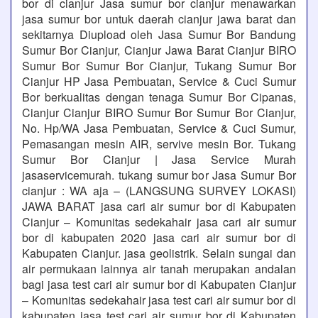
bor di cianjur Jasa sumur bor cianjur menawarkan
jasa sumur bor untuk daerah cianjur jawa barat dan
sekitarnya Diupload oleh Jasa Sumur Bor Bandung
Sumur Bor Cianjur, Cianjur Jawa Barat Cianjur BIRO
Sumur Bor Sumur Bor Cianjur, Tukang Sumur Bor
Cianjur HP Jasa Pembuatan, Service & Cuci Sumur
Bor berkualitas dengan tenaga Sumur Bor Cipanas,
Cianjur Cianjur BIRO Sumur Bor Sumur Bor Cianjur,
No. Hp/WA Jasa Pembuatan, Service & Cuci Sumur,
Pemasangan mesin AIR, servive mesin Bor. Tukang
Sumur Bor Cianjur | Jasa Service Murah
jasaservicemurah. tukang sumur bor Jasa Sumur Bor
cianjur : WA aja – (LANGSUNG SURVEY LOKASI)
JAWA BARAT jasa cari air sumur bor di Kabupaten
Cianjur – Komunitas sedekahair jasa cari air sumur
bor di kabupaten 2020 jasa cari air sumur bor di
Kabupaten Cianjur. jasa geolistrik. Selain sungai dan
air permukaan lainnya air tanah merupakan andalan
bagi jasa test cari air sumur bor di Kabupaten Cianjur
– Komunitas sedekahair jasa test cari air sumur bor di
kabupaten jasa test cari air sumur bor di Kabupaten