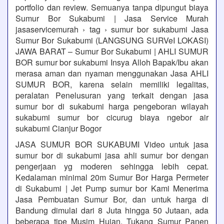
portfolio dan review. Semuanya tanpa dipungut biaya
Sumur Bor Sukabumi | Jasa Service Murah
jasaservicemurah › tag › sumur bor sukabumi Jasa
Sumur Bor Sukabumi (LANGSUNG SURVeI LOKASI)
JAWA BARAT – Sumur Bor Sukabumi | AHLI SUMUR
BOR sumur bor sukabumi Insya Alloh Bapak/Ibu akan
merasa aman dan nyaman menggunakan Jasa AHLI
SUMUR BOR, karena selain memiliki legalitas,
peralatan Penelusuran yang terkait dengan jasa
sumur bor di sukabumi harga pengeboran wilayah
sukabumi sumur bor cicurug biaya ngebor air
sukabumi Cianjur Bogor
JASA SUMUR BOR SUKABUMI Video untuk jasa
sumur bor di sukabumi jasa ahli sumur bor dengan
pengerjaan yg moderen sehingga lebih cepat.
Kedalaman minimal 20m Sumur Bor Harga Permeter
di Sukabumi | Jet Pump sumur bor Kami Menerima
Jasa Pembuatan Sumur Bor, dan untuk harga di
Bandung dimulai dari 8 Juta hingga 50 Jutaan, ada
beberapa tipe Musim Hujan, Tukang Sumur Panen