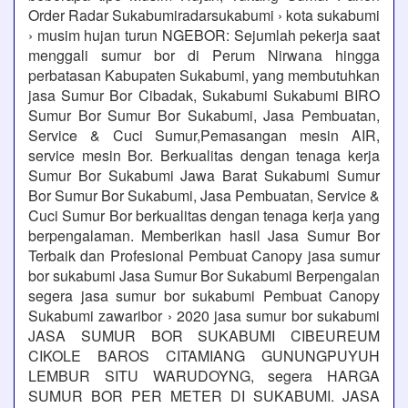
Order Radar Sukabumiradarsukabumi › kota sukabumi
› musim hujan turun NGEBOR: Sejumlah pekerja saat
menggali sumur bor di Perum Nirwana hingga
perbatasan Kabupaten Sukabumi, yang membutuhkan
jasa Sumur Bor Cibadak, Sukabumi Sukabumi BIRO
Sumur Bor Sumur Bor Sukabumi, Jasa Pembuatan,
Service & Cuci Sumur,Pemasangan mesin AIR,
service mesin Bor. Berkualitas dengan tenaga kerja
Sumur Bor Sukabumi Jawa Barat Sukabumi Sumur
Bor Sumur Bor Sukabumi, Jasa Pembuatan, Service &
Cuci Sumur Bor berkualitas dengan tenaga kerja yang
berpengalaman. Memberikan hasil Jasa Sumur Bor
Terbaik dan Profesional Pembuat Canopy jasa sumur
bor sukabumi Jasa Sumur Bor Sukabumi Berpengalan
segera jasa sumur bor sukabumi Pembuat Canopy
Sukabumi zawaribor › 2020 jasa sumur bor sukabumi
JASA SUMUR BOR SUKABUMI CIBEUREUM
CIKOLE BAROS CITAMIANG GUNUNGPUYUH
LEMBUR SITU WARUDOYNG, segera HARGA
SUMUR BOR PER METER DI SUKABUMI. JASA