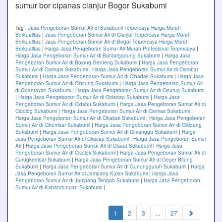
sumur bor cipanas cianjur Bogor Sukabumi
Tag :
Jasa Pengeboran Sumur Air di Sukabumi Terpercaya Harga Murah
Berkualitas
|
Jasa Pengeboran Sumur Air di Cianjur Terpercaya Harga Murah
Berkualitas
|
Jasa Pengeboran Sumur Air di Bogor Terpercaya Harga Murah
Berkualitas
|
Harga Jasa Pengeboran Sumur Air Murah Profesional Terpercaya
|
Harga Jasa Pengeboran Sumur Air di Bantargadung Sukabumi
|
Harga Jasa
Pengeboran Sumur Air di Bojong Genteng Sukabumi
|
Harga Jasa Pengeboran
Sumur Air di Caringin Sukabumi
|
Harga Jasa Pengeboran Sumur Air di Ciambar
Sukabumi
|
Harga Jasa Pengeboran Sumur Air di Cibadak Sukabumi
|
Harga Jasa
Pengeboran Sumur Air di Cibitung Sukabumi
|
Harga Jasa Pengeboran Sumur Air
di Cicantayan Sukabumi
|
Harga Jasa Pengeboran Sumur Air di Cicurug Sukabumi
|
Harga Jasa Pengeboran Sumur Air di Cidadap Sukabumi
|
Harga Jasa
Pengeboran Sumur Air di Cidahu Sukabumi
|
Harga Jasa Pengeboran Sumur Air di
Cidolog Sukabumi
|
Harga Jasa Pengeboran Sumur Air di Ciemas Sukabumi
|
Harga Jasa Pengeboran Sumur Air di Cikakak Sukabumi
|
Harga Jasa Pengeboran
Sumur Air di Cikembar Sukabumi
|
Harga Jasa Pengeboran Sumur Air di Cikidang
Sukabumi
|
Harga Jasa Pengeboran Sumur Air di Cimanggu Sukabumi
|
Harga
Jasa Pengeboran Sumur Air di Ciracap Sukabumi
|
Harga Jasa Pengeboran Sumur
Air
|
Harga Jasa Pengeboran Sumur Air di Cisaat Sukabumi
|
Harga Jasa
Pengeboran Sumur Air di Cisolok Sukabumi
|
Harga Jasa Pengeboran Sumur Air di
Curugkembar Sukabumi
|
Harga Jasa Pengeboran Sumur Air di Geger Bitung
Sukabumi
|
Harga Jasa Pengeboran Sumur Air di Gunungguruh Sukabumi
|
Harga
Jasa Pengeboran Sumur Air di Jampang Kulon Sukabumi
|
Harga Jasa
Pengeboran Sumur Air di Jampang Tengah Sukabumi
|
Harga Jasa Pengeboran
Sumur Air di Kabandungan Sukabumi
|
(current)
1
2
3
...
27