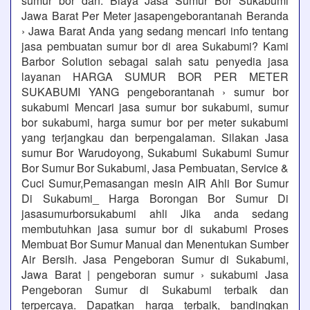
sumur bor dan. Biaya Jasa Sumur Bor Sukabumi
Jawa Barat Per Meter jasapengeborantanah Beranda
› Jawa Barat Anda yang sedang mencari info tentang
jasa pembuatan sumur bor di area Sukabumi? Kami
Barbor Solution sebagai salah satu penyedia jasa
layanan HARGA SUMUR BOR PER METER
SUKABUMI YANG pengeborantanah › sumur bor
sukabumi Mencari jasa sumur bor sukabumi, sumur
bor sukabumi, harga sumur bor per meter sukabumi
yang terjangkau dan berpengalaman. Silakan Jasa
sumur Bor Warudoyong, Sukabumi Sukabumi Sumur
Bor Sumur Bor Sukabumi, Jasa Pembuatan, Service &
Cuci Sumur,Pemasangan mesin AIR Ahli Bor Sumur
Di Sukabumi_ Harga Borongan Bor Sumur Di
jasasumurborsukabumi ahli Jika anda sedang
membutuhkan jasa sumur bor di sukabumi Proses
Membuat Bor Sumur Manual dan Menentukan Sumber
Air Bersih. Jasa Pengeboran Sumur di Sukabumi,
Jawa Barat | pengeboran sumur › sukabumi Jasa
Pengeboran Sumur di Sukabumi terbaik dan
terpercaya. Dapatkan harga terbaik, bandingkan