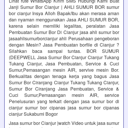
Lihat rute WhatsApp Kirim SMS Hubungi Kami Buat
Janji Sumur Bor Cianjur | AHLI SUMUR BOR sumur
bor cianjur Insya Alloh Bapak/Ibu akan merasa aman
dan nyaman menggunakan Jasa AHLI SUMUR BOR,
karena selain memiliki legalitas, peralatan Jasa
Pembuatan Sumur Bor Di Cianjur jasa ahli sumur bor
jasaahlisumurborcianjur ahli Perusahaan pengeboran
dengan Mesin? Jasa Pembuatan borfile di Cianjur ?
Silahkan baca sampai tuntas. BOR SUMUR
(DEEPWELL Jasa Sumur Bor Cianjur Cianjur Tukang
Tukang Cianjur, Jasa Pembuatan, Service & Cuci
Sumur,Pemasangan mesin AIR, servive mesin Bor.
Berkualitas dengan tenaga kerja yang bagus Jasa
Sumur Bor Ciranjang Cianjur Tukang Tukang Cianjur,
Sumur Bor Ciranjang Jasa Pembuatan, Service &
Cuci Sumur,Pemasangan mesin AIR, service
Penelusuran yang terkait dengan jasa sumur bor di
cianjur sumur bor cipanas jasa sumur bor cipanas
cianjur Sukabumi Bogor
Jasa sumur bor Cianjur |watch Video untuk jasa sumur