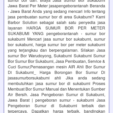
sumur bor dan. Biaya Jasa Sumur Bor Sukabumi
Jawa Barat Per Meter jasapengeborantanah Beranda
› Jawa Barat Anda yang sedang mencari info tentang
jasa pembuatan sumur bor di area Sukabumi? Kami
Barbor Solution sebagai salah satu penyedia jasa
layanan HARGA SUMUR BOR PER METER
SUKABUMI YANG pengeborantanah › sumur bor
sukabumi Mencari jasa sumur bor sukabumi, sumur
bor sukabumi, harga sumur bor per meter sukabumi
yang terjangkau dan berpengalaman. Silakan Jasa
sumur Bor Warudoyong, Sukabumi Sukabumi Sumur
Bor Sumur Bor Sukabumi, Jasa Pembuatan, Service &
Cuci Sumur,Pemasangan mesin AIR Ahli Bor Sumur
Di Sukabumi_ Harga Borongan Bor Sumur Di
jasasumurborsukabumi ahli Jika anda sedang
membutuhkan jasa sumur bor di sukabumi Proses
Membuat Bor Sumur Manual dan Menentukan Sumber
Air Bersih. Jasa Pengeboran Sumur di Sukabumi,
Jawa Barat | pengeboran sumur › sukabumi Jasa
Pengeboran Sumur di Sukabumi terbaik dan
terpercaya. Dapatkan harga terbaik, bandingkan