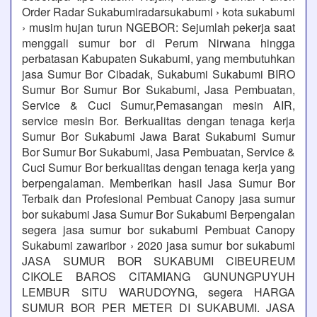
Order Radar Sukabumiradarsukabumi › kota sukabumi
› musim hujan turun NGEBOR: Sejumlah pekerja saat
menggali sumur bor di Perum Nirwana hingga
perbatasan Kabupaten Sukabumi, yang membutuhkan
jasa Sumur Bor Cibadak, Sukabumi Sukabumi BIRO
Sumur Bor Sumur Bor Sukabumi, Jasa Pembuatan,
Service & Cuci Sumur,Pemasangan mesin AIR,
service mesin Bor. Berkualitas dengan tenaga kerja
Sumur Bor Sukabumi Jawa Barat Sukabumi Sumur
Bor Sumur Bor Sukabumi, Jasa Pembuatan, Service &
Cuci Sumur Bor berkualitas dengan tenaga kerja yang
berpengalaman. Memberikan hasil Jasa Sumur Bor
Terbaik dan Profesional Pembuat Canopy jasa sumur
bor sukabumi Jasa Sumur Bor Sukabumi Berpengalan
segera jasa sumur bor sukabumi Pembuat Canopy
Sukabumi zawaribor › 2020 jasa sumur bor sukabumi
JASA SUMUR BOR SUKABUMI CIBEUREUM
CIKOLE BAROS CITAMIANG GUNUNGPUYUH
LEMBUR SITU WARUDOYNG, segera HARGA
SUMUR BOR PER METER DI SUKABUMI. JASA