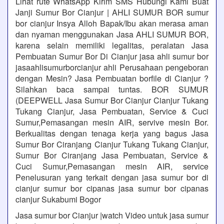
Lihat rute WhatsApp Kirim SMS Hubungi Kami Buat
Janji Sumur Bor Cianjur | AHLI SUMUR BOR sumur
bor cianjur Insya Alloh Bapak/Ibu akan merasa aman
dan nyaman menggunakan Jasa AHLI SUMUR BOR,
karena selain memiliki legalitas, peralatan Jasa
Pembuatan Sumur Bor Di Cianjur jasa ahli sumur bor
jasaahlisumurborcianjur ahli Perusahaan pengeboran
dengan Mesin? Jasa Pembuatan borfile di Cianjur ?
Silahkan baca sampai tuntas. BOR SUMUR
(DEEPWELL Jasa Sumur Bor Cianjur Cianjur Tukang
Tukang Cianjur, Jasa Pembuatan, Service & Cuci
Sumur,Pemasangan mesin AIR, servive mesin Bor.
Berkualitas dengan tenaga kerja yang bagus Jasa
Sumur Bor Ciranjang Cianjur Tukang Tukang Cianjur,
Sumur Bor Ciranjang Jasa Pembuatan, Service &
Cuci Sumur,Pemasangan mesin AIR, service
Penelusuran yang terkait dengan jasa sumur bor di
cianjur sumur bor cipanas jasa sumur bor cipanas
cianjur Sukabumi Bogor
Jasa sumur bor Cianjur |watch Video untuk jasa sumur