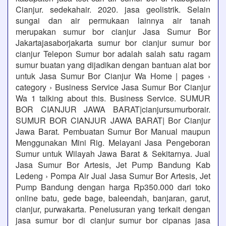
Cianjur. sedekahair. 2020. jasa geolistrik. Selain
sungai dan air permukaan lainnya air tanah
merupakan sumur bor cianjur Jasa Sumur Bor
Jakartajasaborjakarta sumur bor cianjur sumur bor
cianjur Telepon Sumur bor adalah salah satu ragam
sumur buatan yang dijadikan dengan bantuan alat bor
untuk Jasa Sumur Bor Cianjur Wa Home | pages ›
category › Business Service Jasa Sumur Bor Cianjur
Wa 1 talking about this. Business Service. SUMUR
BOR CIANJUR JAWA BARAT|cianjursumurborair.
SUMUR BOR CIANJUR JAWA BARAT| Bor Cianjur
Jawa Barat. Pembuatan Sumur Bor Manual maupun
Menggunakan Mini Rig. Melayani Jasa Pengeboran
Sumur untuk Wilayah Jawa Barat & Sekitarnya. Jual
Jasa Sumur Bor Artesis, Jet Pump Bandung Kab
Ledeng › Pompa Air Jual Jasa Sumur Bor Artesis, Jet
Pump Bandung dengan harga Rp350.000 dari toko
online batu, gede bage, baleendah, banjaran, garut,
cianjur, purwakarta. Penelusuran yang terkait dengan
jasa sumur bor di cianjur sumur bor cipanas jasa