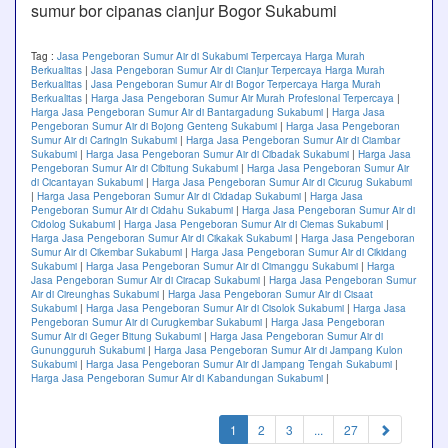
sumur bor cipanas cianjur Bogor Sukabumi
Tag :
Jasa Pengeboran Sumur Air di Sukabumi Terpercaya Harga Murah
Berkualitas
|
Jasa Pengeboran Sumur Air di Cianjur Terpercaya Harga Murah
Berkualitas
|
Jasa Pengeboran Sumur Air di Bogor Terpercaya Harga Murah
Berkualitas
|
Harga Jasa Pengeboran Sumur Air Murah Profesional Terpercaya
|
Harga Jasa Pengeboran Sumur Air di Bantargadung Sukabumi
|
Harga Jasa
Pengeboran Sumur Air di Bojong Genteng Sukabumi
|
Harga Jasa Pengeboran
Sumur Air di Caringin Sukabumi
|
Harga Jasa Pengeboran Sumur Air di Ciambar
Sukabumi
|
Harga Jasa Pengeboran Sumur Air di Cibadak Sukabumi
|
Harga Jasa
Pengeboran Sumur Air di Cibitung Sukabumi
|
Harga Jasa Pengeboran Sumur Air
di Cicantayan Sukabumi
|
Harga Jasa Pengeboran Sumur Air di Cicurug Sukabumi
|
Harga Jasa Pengeboran Sumur Air di Cidadap Sukabumi
|
Harga Jasa
Pengeboran Sumur Air di Cidahu Sukabumi
|
Harga Jasa Pengeboran Sumur Air di
Cidolog Sukabumi
|
Harga Jasa Pengeboran Sumur Air di Ciemas Sukabumi
|
Harga Jasa Pengeboran Sumur Air di Cikakak Sukabumi
|
Harga Jasa Pengeboran
Sumur Air di Cikembar Sukabumi
|
Harga Jasa Pengeboran Sumur Air di Cikidang
Sukabumi
|
Harga Jasa Pengeboran Sumur Air di Cimanggu Sukabumi
|
Harga
Jasa Pengeboran Sumur Air di Ciracap Sukabumi
|
Harga Jasa Pengeboran Sumur
Air di Cireunghas Sukabumi
|
Harga Jasa Pengeboran Sumur Air di Cisaat
Sukabumi
|
Harga Jasa Pengeboran Sumur Air di Cisolok Sukabumi
|
Harga Jasa
Pengeboran Sumur Air di Curugkembar Sukabumi
|
Harga Jasa Pengeboran
Sumur Air di Geger Bitung Sukabumi
|
Harga Jasa Pengeboran Sumur Air di
Gunungguruh Sukabumi
|
Harga Jasa Pengeboran Sumur Air di Jampang Kulon
Sukabumi
|
Harga Jasa Pengeboran Sumur Air di Jampang Tengah Sukabumi
|
Harga Jasa Pengeboran Sumur Air di Kabandungan Sukabumi
|
(current)
1
2
3
...
27