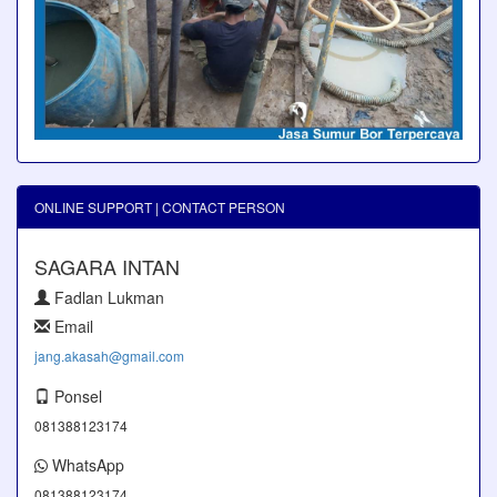
ONLINE SUPPORT | CONTACT PERSON
SAGARA INTAN
Fadlan Lukman
Email
jang.akasah@gmail.com
Ponsel
081388123174
WhatsApp
081388123174