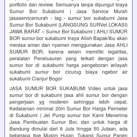
portfolio dan review. Semuanya tanpa dipungut biaya
Sumur Bor Sukabumi | Jasa Service Murah
jasaservicemurah › tag › sumur bor sukabumi Jasa
Sumur Bor Sukabumi (LANGSUNG SURVeI LOKASI)
JAWA BARAT – Sumur Bor Sukabumi | AHLI SUMUR
BOR sumur bor sukabumi Insya Alloh Bapak/Ibu akan
merasa aman dan nyaman menggunakan Jasa AHLI
SUMUR BOR, karena selain memiliki legalitas,
peralatan Penelusuran yang terkait dengan jasa
sumur bor di sukabumi harga pengeboran wilayah
sukabumi sumur bor cicurug biaya ngebor air
sukabumi Cianjur Bogor
JASA SUMUR BOR SUKABUMI Video untuk jasa
sumur bor di sukabumi jasa ahli sumur bor dengan
pengerjaan yg moderen sehingga lebih cepat.
Kedalaman minimal 20m Sumur Bor Harga Permeter
di Sukabumi | Jet Pump sumur bor Kami Menerima
Jasa Pembuatan Sumur Bor, dan untuk harga di
Bandung dimulai dari 8 Juta hingga 50 Jutaan, ada
beberapa tipe Musim Hujan, Tukang Sumur Panen