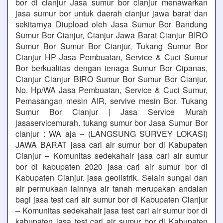
bor di cianjur Jasa sumur bor cianjur menawarkan
jasa sumur bor untuk daerah cianjur jawa barat dan
sekitarnya Diupload oleh Jasa Sumur Bor Bandung
Sumur Bor Cianjur, Cianjur Jawa Barat Cianjur BIRO
Sumur Bor Sumur Bor Cianjur, Tukang Sumur Bor
Cianjur HP Jasa Pembuatan, Service & Cuci Sumur
Bor berkualitas dengan tenaga Sumur Bor Cipanas,
Cianjur Cianjur BIRO Sumur Bor Sumur Bor Cianjur,
No. Hp/WA Jasa Pembuatan, Service & Cuci Sumur,
Pemasangan mesin AIR, servive mesin Bor. Tukang
Sumur Bor Cianjur | Jasa Service Murah
jasaservicemurah. tukang sumur bor Jasa Sumur Bor
cianjur : WA aja – (LANGSUNG SURVEY LOKASI)
JAWA BARAT jasa cari air sumur bor di Kabupaten
Cianjur – Komunitas sedekahair jasa cari air sumur
bor di kabupaten 2020 jasa cari air sumur bor di
Kabupaten Cianjur. jasa geolistrik. Selain sungai dan
air permukaan lainnya air tanah merupakan andalan
bagi jasa test cari air sumur bor di Kabupaten Cianjur
– Komunitas sedekahair jasa test cari air sumur bor di
kabupaten jasa test cari air sumur bor di Kabupaten