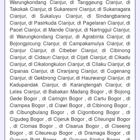
Warungkondang Cianjur, di Tanggeung Cianjur, di
Takokak Cianjur, di Sukaresmi Cianjur, di Sukanagara
Cianjur, di Sukaluyu Cianjur, di Sindangbarang
Cianjur, di Pasirkuda Cianjur, di Pagelaran Cianjur, di
Pacet Cianjur, di Mande Cianjur, di Naringgul Cianjur,
di Warungkondang Cianjur, di Agrabinta Cianjur, di
Bojongpicung Cianjur, di Campakamulya Cianjur, di
Cianjur Cianjur, di Cibeber Cianjur, di Cibinong
Cianjur, di Cidaun Cianjur, di Cijati Cianjur, di Cikadu
Cianjur, di Cikalongkulon Cianjur, di Cilaku Cianjur, di
Cipanas Cianjur, di Ciranjang Cianjur, di Cugenang
Cianjur, di Gekbrong Cianjur, di Haurwangi Cianjur, di
Kadupandak Cianjur, di Karangtengah Cianjur, di
Leles Cianjur, di Babakan Madang Bogor , di Bojong
Gede Bogor , di Caringin Bogor , di Cariu Bogor , di
Ciampea Bogor , di Ciawi Bogor , di Cibinong Bogor ,
di Cibungbulang Bogor , di Cigombong Bogor , di
Cigudeg Bogor , di Cijeruk Bogor , di Cileungsi Bogor
, di Ciomas Bogor , di Cisarua Bogor , di Ciseeng
Bogor , di Citeureup Bogor , di Dramaga Bogor , di
Gunung Putri Bogor , di Gunung Sindur Bogor , di