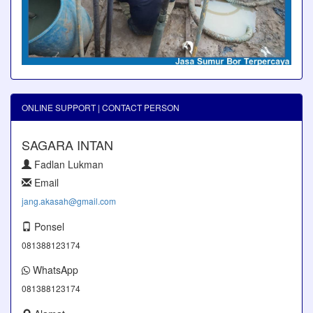
ONLINE SUPPORT | CONTACT PERSON
SAGARA INTAN
Fadlan Lukman
Email
jang.akasah@gmail.com
Ponsel
081388123174
WhatsApp
081388123174