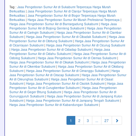
Tag :
Jasa Pengeboran Sumur Air di Sukabumi Terpercaya Harga Murah
Berkualitas
|
Jasa Pengeboran Sumur Air di Cianjur Terpercaya Harga Murah
Berkualitas
|
Jasa Pengeboran Sumur Air di Bogor Terpercaya Harga Murah
Berkualitas
|
Harga Jasa Pengeboran Sumur Air Murah Profesional Terpercaya
|
Harga Jasa Pengeboran Sumur Air di Bantargadung Sukabumi
|
Harga Jasa
Pengeboran Sumur Air di Bojong Genteng Sukabumi
|
Harga Jasa Pengeboran
Sumur Air di Caringin Sukabumi
|
Harga Jasa Pengeboran Sumur Air di Ciambar
Sukabumi
|
Harga Jasa Pengeboran Sumur Air di Cibadak Sukabumi
|
Harga Jasa
Pengeboran Sumur Air di Cibitung Sukabumi
|
Harga Jasa Pengeboran Sumur Air
di Cicantayan Sukabumi
|
Harga Jasa Pengeboran Sumur Air di Cicurug Sukabumi
|
Harga Jasa Pengeboran Sumur Air di Cidadap Sukabumi
|
Harga Jasa
Pengeboran Sumur Air di Cidahu Sukabumi
|
Harga Jasa Pengeboran Sumur Air di
Cidolog Sukabumi
|
Harga Jasa Pengeboran Sumur Air di Ciemas Sukabumi
|
Harga Jasa Pengeboran Sumur Air di Cikakak Sukabumi
|
Harga Jasa Pengeboran
Sumur Air di Cikembar Sukabumi
|
Harga Jasa Pengeboran Sumur Air di Cikidang
Sukabumi
|
Harga Jasa Pengeboran Sumur Air di Cimanggu Sukabumi
|
Harga
Jasa Pengeboran Sumur Air di Ciracap Sukabumi
|
Harga Jasa Pengeboran Sumur
Air di Cireunghas Sukabumi
|
Harga Jasa Pengeboran Sumur Air di Cisaat
Sukabumi
|
Harga Jasa Pengeboran Sumur Air di Cisolok Sukabumi
|
Harga Jasa
Pengeboran Sumur Air di Curugkembar Sukabumi
|
Harga Jasa Pengeboran
Sumur Air di Geger Bitung Sukabumi
|
Harga Jasa Pengeboran Sumur Air di
Gunungguruh Sukabumi
|
Harga Jasa Pengeboran Sumur Air di Jampang Kulon
Sukabumi
|
Harga Jasa Pengeboran Sumur Air di Jampang Tengah Sukabumi
|
Harga Jasa Pengeboran Sumur Air di Kabandungan Sukabumi
|
(current)
1
2
3
...
27