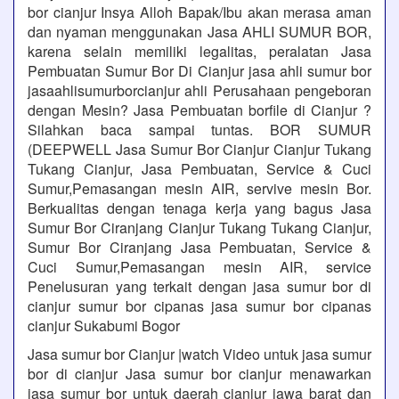
bor cianjur Insya Alloh Bapak/Ibu akan merasa aman
dan nyaman menggunakan Jasa AHLI SUMUR BOR,
karena selain memiliki legalitas, peralatan Jasa
Pembuatan Sumur Bor Di Cianjur jasa ahli sumur bor
jasaahlisumurborcianjur ahli Perusahaan pengeboran
dengan Mesin? Jasa Pembuatan borfile di Cianjur ?
Silahkan baca sampai tuntas. BOR SUMUR
(DEEPWELL Jasa Sumur Bor Cianjur Cianjur Tukang
Tukang Cianjur, Jasa Pembuatan, Service & Cuci
Sumur,Pemasangan mesin AIR, servive mesin Bor.
Berkualitas dengan tenaga kerja yang bagus Jasa
Sumur Bor Ciranjang Cianjur Tukang Tukang Cianjur,
Sumur Bor Ciranjang Jasa Pembuatan, Service &
Cuci Sumur,Pemasangan mesin AIR, service
Penelusuran yang terkait dengan jasa sumur bor di
cianjur sumur bor cipanas jasa sumur bor cipanas
cianjur Sukabumi Bogor
Jasa sumur bor Cianjur |watch Video untuk jasa sumur
bor di cianjur Jasa sumur bor cianjur menawarkan
jasa sumur bor untuk daerah cianjur jawa barat dan