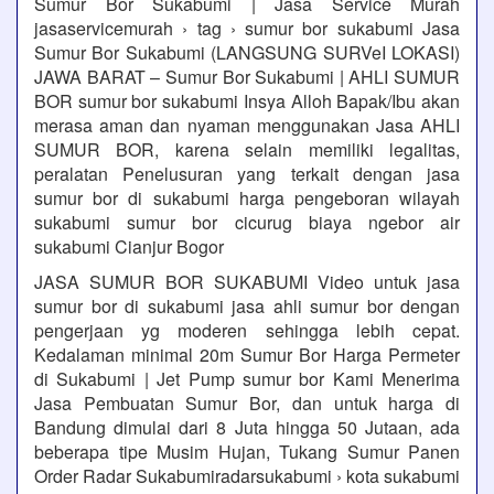
Sumur Bor Sukabumi | Jasa Service Murah
jasaservicemurah › tag › sumur bor sukabumi Jasa
Sumur Bor Sukabumi (LANGSUNG SURVeI LOKASI)
JAWA BARAT – Sumur Bor Sukabumi | AHLI SUMUR
BOR sumur bor sukabumi Insya Alloh Bapak/Ibu akan
merasa aman dan nyaman menggunakan Jasa AHLI
SUMUR BOR, karena selain memiliki legalitas,
peralatan Penelusuran yang terkait dengan jasa
sumur bor di sukabumi harga pengeboran wilayah
sukabumi sumur bor cicurug biaya ngebor air
sukabumi Cianjur Bogor
JASA SUMUR BOR SUKABUMI Video untuk jasa
sumur bor di sukabumi jasa ahli sumur bor dengan
pengerjaan yg moderen sehingga lebih cepat.
Kedalaman minimal 20m Sumur Bor Harga Permeter
di Sukabumi | Jet Pump sumur bor Kami Menerima
Jasa Pembuatan Sumur Bor, dan untuk harga di
Bandung dimulai dari 8 Juta hingga 50 Jutaan, ada
beberapa tipe Musim Hujan, Tukang Sumur Panen
Order Radar Sukabumiradarsukabumi › kota sukabumi