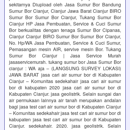
sekitarnya Diupload oleh Jasa Sumur Bor Bandung
Sumur Bor Cianjur, Cianjur Jawa Barat Cianjur BIRO
Sumur Bor Sumur Bor Cianjur, Tukang Sumur Bor
Cianjur HP Jasa Pembuatan, Service & Cuci Sumur
Bor berkualitas dengan tenaga Sumur Bor Cipanas,
Cianjur Cianjur BIRO Sumur Bor Sumur Bor Cianjur,
No. Hp/WA Jasa Pembuatan, Service & Cuci Sumur,
Pemasangan mesin AIR, servive mesin Bor. Tukang
Sumur Bor Cianjur | Jasa Service Murah
jasaservicemurah. tukang sumur bor Jasa Sumur Bor
cianjur : WA aja – (LANGSUNG SURVEY LOKASI)
JAWA BARAT jasa cari air sumur bor di Kabupaten
Cianjur – Komunitas sedekahair jasa cari air sumur
bor di kabupaten 2020 jasa cari air sumur bor di
Kabupaten Cianjur. jasa geolistrik. Selain sungai dan
air permukaan lainnya air tanah merupakan andalan
bagi jasa test cari air sumur bor di Kabupaten Cianjur
– Komunitas sedekahair jasa test cari air sumur bor di
kabupaten jasa test cari air sumur bor di Kabupaten
Cianjur. sedekahair. 2020. jasa geolistrik. Selain