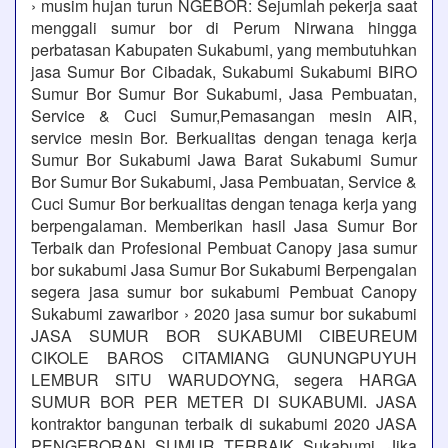
› musim hujan turun NGEBOR: Sejumlah pekerja saat
menggali sumur bor di Perum Nirwana hingga
perbatasan Kabupaten Sukabumi, yang membutuhkan
jasa Sumur Bor Cibadak, Sukabumi Sukabumi BIRO
Sumur Bor Sumur Bor Sukabumi, Jasa Pembuatan,
Service & Cuci Sumur,Pemasangan mesin AIR,
service mesin Bor. Berkualitas dengan tenaga kerja
Sumur Bor Sukabumi Jawa Barat Sukabumi Sumur
Bor Sumur Bor Sukabumi, Jasa Pembuatan, Service &
Cuci Sumur Bor berkualitas dengan tenaga kerja yang
berpengalaman. Memberikan hasil Jasa Sumur Bor
Terbaik dan Profesional Pembuat Canopy jasa sumur
bor sukabumi Jasa Sumur Bor Sukabumi Berpengalan
segera jasa sumur bor sukabumi Pembuat Canopy
Sukabumi zawaribor › 2020 jasa sumur bor sukabumi
JASA SUMUR BOR SUKABUMI CIBEUREUM
CIKOLE BAROS CITAMIANG GUNUNGPUYUH
LEMBUR SITU WARUDOYNG, segera HARGA
SUMUR BOR PER METER DI SUKABUMI. JASA
kontraktor bangunan terbaik di sukabumi 2020 JASA
PENGEBORAN SUMUR TERBAIK Sukabumi. Jika