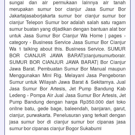
sungai dan air permukaan lainnya air tanah
merupakan sumur bor cianjur Jasa Sumur Bor
Jakartajasaborjakarta sumur bor cianjur sumur bor
cianjur Telepon Sumur bor adalah salah satu ragam
sumur buatan yang dijadikan dengan bantuan alat bor
untuk Jasa Sumur Bor Cianjur Wa Home | pages ›
category › Business Service Jasa Sumur Bor Cianjur
Wa 1 talking about this. Business Service. SUMUR
BOR CIANJUR JAWA BARAT|cianjursumurborair.
SUMUR BOR CIANJUR JAWA BARAT| Bor Cianjur
Jawa Barat. Pembuatan Sumur Bor Manual maupun
Menggunakan Mini Rig. Melayani Jasa Pengeboran
Sumur untuk Wilayah Jawa Barat & Sekitarnya. Jual
Jasa Sumur Bor Artesis, Jet Pump Bandung Kab
Ledeng › Pompa Air Jual Jasa Sumur Bor Artesis, Jet
Pump Bandung dengan harga Rp350.000 dari toko
online batu, gede bage, baleendah, banjaran, garut,
cianjur, purwakarta. Penelusuran yang terkait dengan
jasa sumur bor di cianjur sumur bor cipanas jasa
sumur bor cipanas cianjur Bogor Sukabumi