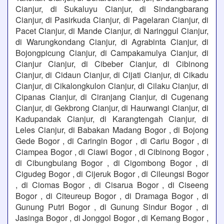
Cianjur, di Sukaluyu Cianjur, di Sindangbarang
Cianjur, di Pasirkuda Cianjur, di Pagelaran Cianjur, di
Pacet Cianjur, di Mande Cianjur, di Naringgul Cianjur,
di Warungkondang Cianjur, di Agrabinta Cianjur, di
Bojongpicung Cianjur, di Campakamulya Cianjur, di
Cianjur Cianjur, di Cibeber Cianjur, di Cibinong
Cianjur, di Cidaun Cianjur, di Cijati Cianjur, di Cikadu
Cianjur, di Cikalongkulon Cianjur, di Cilaku Cianjur, di
Cipanas Cianjur, di Ciranjang Cianjur, di Cugenang
Cianjur, di Gekbrong Cianjur, di Haurwangi Cianjur, di
Kadupandak Cianjur, di Karangtengah Cianjur, di
Leles Cianjur, di Babakan Madang Bogor , di Bojong
Gede Bogor , di Caringin Bogor , di Cariu Bogor , di
Ciampea Bogor , di Ciawi Bogor , di Cibinong Bogor ,
di Cibungbulang Bogor , di Cigombong Bogor , di
Cigudeg Bogor , di Cijeruk Bogor , di Cileungsi Bogor
, di Ciomas Bogor , di Cisarua Bogor , di Ciseeng
Bogor , di Citeureup Bogor , di Dramaga Bogor , di
Gunung Putri Bogor , di Gunung Sindur Bogor , di
Jasinga Bogor , di Jonggol Bogor , di Kemang Bogor ,