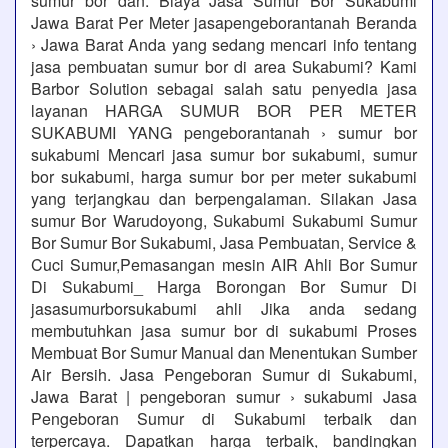
sumur bor dan. Biaya Jasa Sumur Bor Sukabumi
Jawa Barat Per Meter jasapengeborantanah Beranda
› Jawa Barat Anda yang sedang mencari info tentang
jasa pembuatan sumur bor di area Sukabumi? Kami
Barbor Solution sebagai salah satu penyedia jasa
layanan HARGA SUMUR BOR PER METER
SUKABUMI YANG pengeborantanah › sumur bor
sukabumi Mencari jasa sumur bor sukabumi, sumur
bor sukabumi, harga sumur bor per meter sukabumi
yang terjangkau dan berpengalaman. Silakan Jasa
sumur Bor Warudoyong, Sukabumi Sukabumi Sumur
Bor Sumur Bor Sukabumi, Jasa Pembuatan, Service &
Cuci Sumur,Pemasangan mesin AIR Ahli Bor Sumur
Di Sukabumi_ Harga Borongan Bor Sumur Di
jasasumurborsukabumi ahli Jika anda sedang
membutuhkan jasa sumur bor di sukabumi Proses
Membuat Bor Sumur Manual dan Menentukan Sumber
Air Bersih. Jasa Pengeboran Sumur di Sukabumi,
Jawa Barat | pengeboran sumur › sukabumi Jasa
Pengeboran Sumur di Sukabumi terbaik dan
terpercaya. Dapatkan harga terbaik, bandingkan