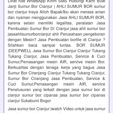
Lihat rute WhatsApp Kirim SMS Hubungi Kami Buat
Janji Sumur Bor Cianjur | AHLI SUMUR BOR sumur
bor cianjur Insya Alloh Bapak/Ibu akan merasa aman
dan nyaman menggunakan Jasa AHLI SUMUR BOR,
karena selain memiliki legalitas, peralatan Jasa
Pembuatan Sumur Bor Di Cianjur jasa ahli sumur bor
jasaahlisumurborcianjur ahli Perusahaan pengeboran
dengan Mesin? Jasa Pembuatan borfile di Cianjur ?
Silahkan baca sampai tuntas. BOR SUMUR
(DEEPWELL Jasa Sumur Bor Cianjur Cianjur Tukang
Tukang Cianjur, Jasa Pembuatan, Service & Cuci
Sumur,Pemasangan mesin AIR, servive mesin Bor.
Berkualitas dengan tenaga kerja yang bagus Jasa
Sumur Bor Ciranjang Cianjur Tukang Tukang Cianjur,
Sumur Bor Ciranjang Jasa Pembuatan, Service &
Cuci Sumur,Pemasangan mesin AIR, service
Penelusuran yang terkait dengan jasa sumur bor di
cianjur sumur bor cipanas jasa sumur bor cipanas
cianjur Sukabumi Bogor
Jasa sumur bor Cianjur |watch Video untuk jasa sumur