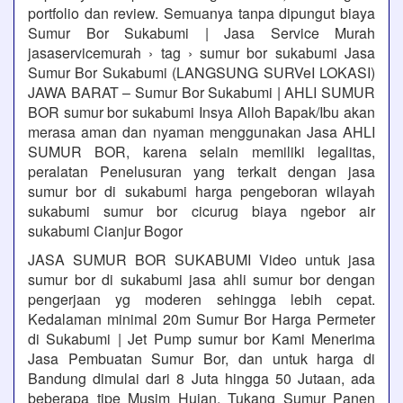
portfolio dan review. Semuanya tanpa dipungut biaya
Sumur Bor Sukabumi | Jasa Service Murah
jasaservicemurah › tag › sumur bor sukabumi Jasa
Sumur Bor Sukabumi (LANGSUNG SURVeI LOKASI)
JAWA BARAT – Sumur Bor Sukabumi | AHLI SUMUR
BOR sumur bor sukabumi Insya Alloh Bapak/Ibu akan
merasa aman dan nyaman menggunakan Jasa AHLI
SUMUR BOR, karena selain memiliki legalitas,
peralatan Penelusuran yang terkait dengan jasa
sumur bor di sukabumi harga pengeboran wilayah
sukabumi sumur bor cicurug biaya ngebor air
sukabumi Cianjur Bogor
JASA SUMUR BOR SUKABUMI Video untuk jasa
sumur bor di sukabumi jasa ahli sumur bor dengan
pengerjaan yg moderen sehingga lebih cepat.
Kedalaman minimal 20m Sumur Bor Harga Permeter
di Sukabumi | Jet Pump sumur bor Kami Menerima
Jasa Pembuatan Sumur Bor, dan untuk harga di
Bandung dimulai dari 8 Juta hingga 50 Jutaan, ada
beberapa tipe Musim Hujan, Tukang Sumur Panen