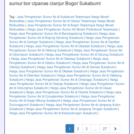
sumur bor cipanas cianjur Bogor Sukabumi
Tag :
Jasa Pengeboran Sumur Air di Sukabumi Terpercaya Harga Murah
Berkualitas
|
Jasa Pengeboran Sumur Air di Cianjur Terpercaya Harga Murah
Berkualitas
|
Jasa Pengeboran Sumur Air di Bogor Terpercaya Harga Murah
Berkualitas
|
Harga Jasa Pengeboran Sumur Air Murah Profesional Terpercaya
|
Harga Jasa Pengeboran Sumur Air di Bantargadung Sukabumi
|
Harga Jasa
Pengeboran Sumur Air di Bojong Genteng Sukabumi
|
Harga Jasa Pengeboran
Sumur Air di Caringin Sukabumi
|
Harga Jasa Pengeboran Sumur Air di Ciambar
Sukabumi
|
Harga Jasa Pengeboran Sumur Air di Cibadak Sukabumi
|
Harga Jasa
Pengeboran Sumur Air di Cibitung Sukabumi
|
Harga Jasa Pengeboran Sumur Air
di Cicantayan Sukabumi
|
Harga Jasa Pengeboran Sumur Air di Cicurug Sukabumi
|
Harga Jasa Pengeboran Sumur Air di Cidadap Sukabumi
|
Harga Jasa
Pengeboran Sumur Air di Cidahu Sukabumi
|
Harga Jasa Pengeboran Sumur Air di
Cidolog Sukabumi
|
Harga Jasa Pengeboran Sumur Air di Ciemas Sukabumi
|
Harga Jasa Pengeboran Sumur Air di Cikakak Sukabumi
|
Harga Jasa Pengeboran
Sumur Air di Cikembar Sukabumi
|
Harga Jasa Pengeboran Sumur Air di Cikidang
Sukabumi
|
Harga Jasa Pengeboran Sumur Air di Cimanggu Sukabumi
|
Harga
Jasa Pengeboran Sumur Air di Ciracap Sukabumi
|
Harga Jasa Pengeboran Sumur
Air di Cireunghas Sukabumi
|
Harga Jasa Pengeboran Sumur Air di Cisaat
Sukabumi
|
Harga Jasa Pengeboran Sumur Air di Cisolok Sukabumi
|
Harga Jasa
Pengeboran Sumur Air di Curugkembar Sukabumi
|
Harga Jasa Pengeboran
Sumur Air di Geger Bitung Sukabumi
|
Harga Jasa Pengeboran Sumur Air di
Gunungguruh Sukabumi
|
Harga Jasa Pengeboran Sumur Air di Jampang Kulon
Sukabumi
|
Harga Jasa Pengeboran Sumur Air di Jampang Tengah Sukabumi
|
Harga Jasa Pengeboran Sumur Air di Kabandungan Sukabumi
|
(current)
1
2
3
...
27