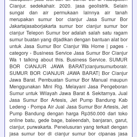
Cianjur. sedekahair. 2020. jasa geolistrik. Selain
sungai dan air permukaan lainnya air tanah
merupakan sumur bor cianjur Jasa Sumur Bor
Jakartajasaborjakarta sumur bor cianjur sumur bor
cianjur Telepon Sumur bor adalah salah satu ragam
sumur buatan yang dijadikan dengan bantuan alat bor
untuk Jasa Sumur Bor Cianjur Wa Home | pages ›
category › Business Service Jasa Sumur Bor Cianjur
Wa 1 talking about this. Business Service. SUMUR
BOR CIANJUR JAWA BARAT|cianjursumurborair.
SUMUR BOR CIANJUR JAWA BARAT| Bor Cianjur
Jawa Barat. Pembuatan Sumur Bor Manual maupun
Menggunakan Mini Rig. Melayani Jasa Pengeboran
Sumur untuk Wilayah Jawa Barat & Sekitarnya. Jual
Jasa Sumur Bor Artesis, Jet Pump Bandung Kab
Ledeng › Pompa Air Jual Jasa Sumur Bor Artesis, Jet
Pump Bandung dengan harga Rp350.000 dari toko
online batu, gede bage, baleendah, banjaran, garut,
cianjur, purwakarta. Penelusuran yang terkait dengan
jasa sumur bor di cianjur sumur bor cipanas jasa