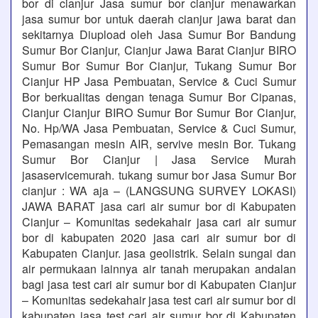
bor di cianjur Jasa sumur bor cianjur menawarkan
jasa sumur bor untuk daerah cianjur jawa barat dan
sekitarnya Diupload oleh Jasa Sumur Bor Bandung
Sumur Bor Cianjur, Cianjur Jawa Barat Cianjur BIRO
Sumur Bor Sumur Bor Cianjur, Tukang Sumur Bor
Cianjur HP Jasa Pembuatan, Service & Cuci Sumur
Bor berkualitas dengan tenaga Sumur Bor Cipanas,
Cianjur Cianjur BIRO Sumur Bor Sumur Bor Cianjur,
No. Hp/WA Jasa Pembuatan, Service & Cuci Sumur,
Pemasangan mesin AIR, servive mesin Bor. Tukang
Sumur Bor Cianjur | Jasa Service Murah
jasaservicemurah. tukang sumur bor Jasa Sumur Bor
cianjur : WA aja – (LANGSUNG SURVEY LOKASI)
JAWA BARAT jasa cari air sumur bor di Kabupaten
Cianjur – Komunitas sedekahair jasa cari air sumur
bor di kabupaten 2020 jasa cari air sumur bor di
Kabupaten Cianjur. jasa geolistrik. Selain sungai dan
air permukaan lainnya air tanah merupakan andalan
bagi jasa test cari air sumur bor di Kabupaten Cianjur
– Komunitas sedekahair jasa test cari air sumur bor di
kabupaten jasa test cari air sumur bor di Kabupaten