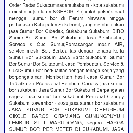
Order Radar Sukabumiradarsukabumi › kota sukabumi
› musim hujan turun NGEBOR: Sejumlah pekerja saat
menggali sumur bor di Perum Nirwana hingga
perbatasan Kabupaten Sukabumi, yang membutuhkan
jasa Sumur Bor Cibadak, Sukabumi Sukabumi BIRO
Sumur Bor Sumur Bor Sukabumi, Jasa Pembuatan,
Service & Cuci Sumur,Pemasangan mesin AIR,
service mesin Bor. Berkualitas dengan tenaga kerja
Sumur Bor Sukabumi Jawa Barat Sukabumi Sumur
Bor Sumur Bor Sukabumi, Jasa Pembuatan, Service &
Cuci Sumur Bor berkualitas dengan tenaga kerja yang
berpengalaman. Memberikan hasil Jasa Sumur Bor
Terbaik dan Profesional Pembuat Canopy jasa sumur
bor sukabumi Jasa Sumur Bor Sukabumi Berpengalan
segera jasa sumur bor sukabumi Pembuat Canopy
Sukabumi zawaribor › 2020 jasa sumur bor sukabumi
JASA SUMUR BOR SUKABUMI CIBEUREUM
CIKOLE BAROS CITAMIANG GUNUNGPUYUH
LEMBUR SITU WARUDOYNG, segera HARGA
SUMUR BOR PER METER DI SUKABUMI. JASA