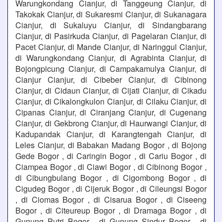
Warungkondang Cianjur, di Tanggeung Cianjur, di
Takokak Cianjur, di Sukaresmi Cianjur, di Sukanagara
Cianjur, di Sukaluyu Cianjur, di Sindangbarang
Cianjur, di Pasirkuda Cianjur, di Pagelaran Cianjur, di
Pacet Cianjur, di Mande Cianjur, di Naringgul Cianjur,
di Warungkondang Cianjur, di Agrabinta Cianjur, di
Bojongpicung Cianjur, di Campakamulya Cianjur, di
Cianjur Cianjur, di Cibeber Cianjur, di Cibinong
Cianjur, di Cidaun Cianjur, di Cijati Cianjur, di Cikadu
Cianjur, di Cikalongkulon Cianjur, di Cilaku Cianjur, di
Cipanas Cianjur, di Ciranjang Cianjur, di Cugenang
Cianjur, di Gekbrong Cianjur, di Haurwangi Cianjur, di
Kadupandak Cianjur, di Karangtengah Cianjur, di
Leles Cianjur, di Babakan Madang Bogor , di Bojong
Gede Bogor , di Caringin Bogor , di Cariu Bogor , di
Ciampea Bogor , di Ciawi Bogor , di Cibinong Bogor ,
di Cibungbulang Bogor , di Cigombong Bogor , di
Cigudeg Bogor , di Cijeruk Bogor , di Cileungsi Bogor
, di Ciomas Bogor , di Cisarua Bogor , di Ciseeng
Bogor , di Citeureup Bogor , di Dramaga Bogor , di
Gunung Putri Bogor , di Gunung Sindur Bogor , di