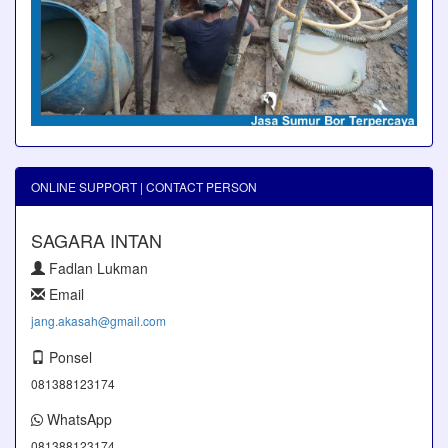
ONLINE SUPPORT | CONTACT PERSON
SAGARA INTAN
Fadlan Lukman
Email
jang.akasah@gmail.com
Ponsel
081388123174
WhatsApp
081388123174