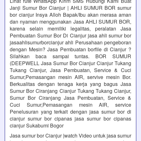
Lihat rute WhatsApp Kirim SMS Hubungi Kami Buat
Janji Sumur Bor Cianjur | AHLI SUMUR BOR sumur
bor cianjur Insya Alloh Bapak/Ibu akan merasa aman
dan nyaman menggunakan Jasa AHLI SUMUR BOR,
karena selain memiliki legalitas, peralatan Jasa
Pembuatan Sumur Bor Di Cianjur jasa ahli sumur bor
jasaahlisumurborcianjur ahli Perusahaan pengeboran
dengan Mesin? Jasa Pembuatan borfile di Cianjur ?
Silahkan baca sampai tuntas. BOR SUMUR
(DEEPWELL Jasa Sumur Bor Cianjur Cianjur Tukang
Tukang Cianjur, Jasa Pembuatan, Service & Cuci
Sumur,Pemasangan mesin AIR, servive mesin Bor.
Berkualitas dengan tenaga kerja yang bagus Jasa
Sumur Bor Ciranjang Cianjur Tukang Tukang Cianjur,
Sumur Bor Ciranjang Jasa Pembuatan, Service &
Cuci Sumur,Pemasangan mesin AIR, service
Penelusuran yang terkait dengan jasa sumur bor di
cianjur sumur bor cipanas jasa sumur bor cipanas
cianjur Sukabumi Bogor
Jasa sumur bor Cianjur |watch Video untuk jasa sumur