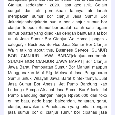
Cianjur. sedekahair. 2020. jasa geolistrik. Selain
sungai dan air permukaan lainnya air tanah
merupakan sumur bor cianjur Jasa Sumur Bor
Jakartajasaborjakarta sumur bor cianjur sumur bor
cianjur Telepon Sumur bor adalah salah satu ragam
sumur buatan yang dijadikan dengan bantuan alat bor
untuk Jasa Sumur Bor Cianjur Wa Home | pages ›
category › Business Service Jasa Sumur Bor Cianjur
Wa 1 talking about this. Business Service. SUMUR
BOR CIANJUR JAWA BARAT|cianjursumurborair.
SUMUR BOR CIANJUR JAWA BARAT| Bor Cianjur
Jawa Barat. Pembuatan Sumur Bor Manual maupun
Menggunakan Mini Rig. Melayani Jasa Pengeboran
Sumur untuk Wilayah Jawa Barat & Sekitarnya. Jual
Jasa Sumur Bor Artesis, Jet Pump Bandung Kab
Ledeng › Pompa Air Jual Jasa Sumur Bor Artesis, Jet
Pump Bandung dengan harga Rp350.000 dari toko
online batu, gede bage, baleendah, banjaran, garut,
cianjur, purwakarta. Penelusuran yang terkait dengan
jasa sumur bor di cianjur sumur bor cipanas jasa