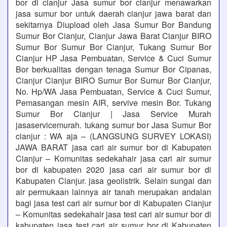
bor di cianjur Jasa sumur bor cianjur menawarkan
jasa sumur bor untuk daerah cianjur jawa barat dan
sekitarnya Diupload oleh Jasa Sumur Bor Bandung
Sumur Bor Cianjur, Cianjur Jawa Barat Cianjur BIRO
Sumur Bor Sumur Bor Cianjur, Tukang Sumur Bor
Cianjur HP Jasa Pembuatan, Service & Cuci Sumur
Bor berkualitas dengan tenaga Sumur Bor Cipanas,
Cianjur Cianjur BIRO Sumur Bor Sumur Bor Cianjur,
No. Hp/WA Jasa Pembuatan, Service & Cuci Sumur,
Pemasangan mesin AIR, servive mesin Bor. Tukang
Sumur Bor Cianjur | Jasa Service Murah
jasaservicemurah. tukang sumur bor Jasa Sumur Bor
cianjur : WA aja – (LANGSUNG SURVEY LOKASI)
JAWA BARAT jasa cari air sumur bor di Kabupaten
Cianjur – Komunitas sedekahair jasa cari air sumur
bor di kabupaten 2020 jasa cari air sumur bor di
Kabupaten Cianjur. jasa geolistrik. Selain sungai dan
air permukaan lainnya air tanah merupakan andalan
bagi jasa test cari air sumur bor di Kabupaten Cianjur
– Komunitas sedekahair jasa test cari air sumur bor di
kabupaten jasa test cari air sumur bor di Kabupaten