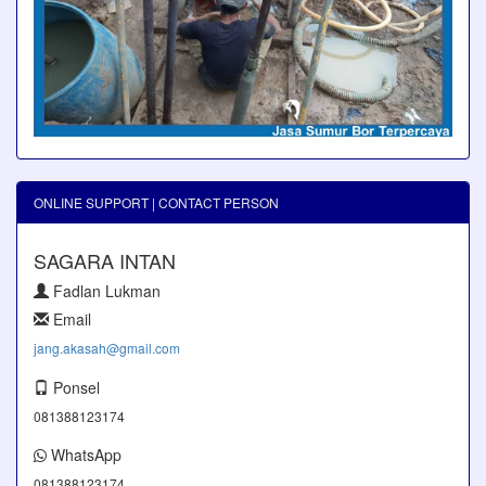
ONLINE SUPPORT | CONTACT PERSON
SAGARA INTAN
Fadlan Lukman
Email
jang.akasah@gmail.com
Ponsel
081388123174
WhatsApp
081388123174