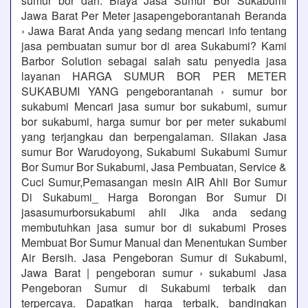
sumur bor dan. Biaya Jasa Sumur Bor Sukabumi
Jawa Barat Per Meter jasapengeborantanah Beranda
› Jawa Barat Anda yang sedang mencari info tentang
jasa pembuatan sumur bor di area Sukabumi? Kami
Barbor Solution sebagai salah satu penyedia jasa
layanan HARGA SUMUR BOR PER METER
SUKABUMI YANG pengeborantanah › sumur bor
sukabumi Mencari jasa sumur bor sukabumi, sumur
bor sukabumi, harga sumur bor per meter sukabumi
yang terjangkau dan berpengalaman. Silakan Jasa
sumur Bor Warudoyong, Sukabumi Sukabumi Sumur
Bor Sumur Bor Sukabumi, Jasa Pembuatan, Service &
Cuci Sumur,Pemasangan mesin AIR Ahli Bor Sumur
Di Sukabumi_ Harga Borongan Bor Sumur Di
jasasumurborsukabumi ahli Jika anda sedang
membutuhkan jasa sumur bor di sukabumi Proses
Membuat Bor Sumur Manual dan Menentukan Sumber
Air Bersih. Jasa Pengeboran Sumur di Sukabumi,
Jawa Barat | pengeboran sumur › sukabumi Jasa
Pengeboran Sumur di Sukabumi terbaik dan
terpercaya. Dapatkan harga terbaik, bandingkan