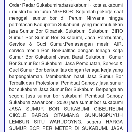
Order Radar Sukabumiradarsukabumi › kota sukabumi
› musim hujan turun NGEBOR: Sejumlah pekerja saat
menggali sumur bor di Perum Nirwana hingga
perbatasan Kabupaten Sukabumi, yang membutuhkan
jasa Sumur Bor Cibadak, Sukabumi Sukabumi BIRO
Sumur Bor Sumur Bor Sukabumi, Jasa Pembuatan,
Service & Cuci Sumur,Pemasangan mesin AIR,
service mesin Bor. Berkualitas dengan tenaga kerja
Sumur Bor Sukabumi Jawa Barat Sukabumi Sumur
Bor Sumur Bor Sukabumi, Jasa Pembuatan, Service &
Cuci Sumur Bor berkualitas dengan tenaga kerja yang
berpengalaman. Memberikan hasil Jasa Sumur Bor
Terbaik dan Profesional Pembuat Canopy jasa sumur
bor sukabumi Jasa Sumur Bor Sukabumi Berpengalan
segera jasa sumur bor sukabumi Pembuat Canopy
Sukabumi zawaribor › 2020 jasa sumur bor sukabumi
JASA SUMUR BOR SUKABUMI CIBEUREUM
CIKOLE BAROS CITAMIANG GUNUNGPUYUH
LEMBUR SITU WARUDOYNG, segera HARGA
SUMUR BOR PER METER DI SUKABUMI. JASA