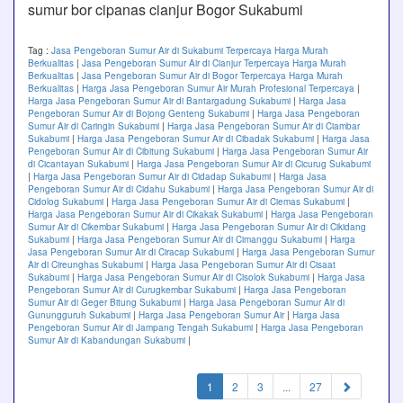
sumur bor cipanas cianjur Bogor Sukabumi
Tag :
Jasa Pengeboran Sumur Air di Sukabumi Terpercaya Harga Murah
Berkualitas
|
Jasa Pengeboran Sumur Air di Cianjur Terpercaya Harga Murah
Berkualitas
|
Jasa Pengeboran Sumur Air di Bogor Terpercaya Harga Murah
Berkualitas
|
Harga Jasa Pengeboran Sumur Air Murah Profesional Terpercaya
|
Harga Jasa Pengeboran Sumur Air di Bantargadung Sukabumi
|
Harga Jasa
Pengeboran Sumur Air di Bojong Genteng Sukabumi
|
Harga Jasa Pengeboran
Sumur Air di Caringin Sukabumi
|
Harga Jasa Pengeboran Sumur Air di Ciambar
Sukabumi
|
Harga Jasa Pengeboran Sumur Air di Cibadak Sukabumi
|
Harga Jasa
Pengeboran Sumur Air di Cibitung Sukabumi
|
Harga Jasa Pengeboran Sumur Air
di Cicantayan Sukabumi
|
Harga Jasa Pengeboran Sumur Air di Cicurug Sukabumi
|
Harga Jasa Pengeboran Sumur Air di Cidadap Sukabumi
|
Harga Jasa
Pengeboran Sumur Air di Cidahu Sukabumi
|
Harga Jasa Pengeboran Sumur Air di
Cidolog Sukabumi
|
Harga Jasa Pengeboran Sumur Air di Ciemas Sukabumi
|
Harga Jasa Pengeboran Sumur Air di Cikakak Sukabumi
|
Harga Jasa Pengeboran
Sumur Air di Cikembar Sukabumi
|
Harga Jasa Pengeboran Sumur Air di Cikidang
Sukabumi
|
Harga Jasa Pengeboran Sumur Air di Cimanggu Sukabumi
|
Harga
Jasa Pengeboran Sumur Air di Ciracap Sukabumi
|
Harga Jasa Pengeboran Sumur
Air di Cireunghas Sukabumi
|
Harga Jasa Pengeboran Sumur Air di Cisaat
Sukabumi
|
Harga Jasa Pengeboran Sumur Air di Cisolok Sukabumi
|
Harga Jasa
Pengeboran Sumur Air di Curugkembar Sukabumi
|
Harga Jasa Pengeboran
Sumur Air di Geger Bitung Sukabumi
|
Harga Jasa Pengeboran Sumur Air di
Gunungguruh Sukabumi
|
Harga Jasa Pengeboran Sumur Air
|
Harga Jasa
Pengeboran Sumur Air di Jampang Tengah Sukabumi
|
Harga Jasa Pengeboran
Sumur Air di Kabandungan Sukabumi
|
(current)
1
2
3
...
27