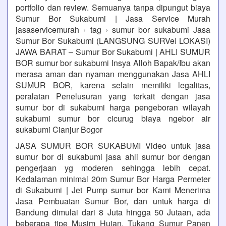
portfolio dan review. Semuanya tanpa dipungut biaya
Sumur Bor Sukabumi | Jasa Service Murah
jasaservicemurah › tag › sumur bor sukabumi Jasa
Sumur Bor Sukabumi (LANGSUNG SURVeI LOKASI)
JAWA BARAT – Sumur Bor Sukabumi | AHLI SUMUR
BOR sumur bor sukabumi Insya Alloh Bapak/Ibu akan
merasa aman dan nyaman menggunakan Jasa AHLI
SUMUR BOR, karena selain memiliki legalitas,
peralatan Penelusuran yang terkait dengan jasa
sumur bor di sukabumi harga pengeboran wilayah
sukabumi sumur bor cicurug biaya ngebor air
sukabumi Cianjur Bogor
JASA SUMUR BOR SUKABUMI Video untuk jasa
sumur bor di sukabumi jasa ahli sumur bor dengan
pengerjaan yg moderen sehingga lebih cepat.
Kedalaman minimal 20m Sumur Bor Harga Permeter
di Sukabumi | Jet Pump sumur bor Kami Menerima
Jasa Pembuatan Sumur Bor, dan untuk harga di
Bandung dimulai dari 8 Juta hingga 50 Jutaan, ada
beberapa tipe Musim Hujan, Tukang Sumur Panen