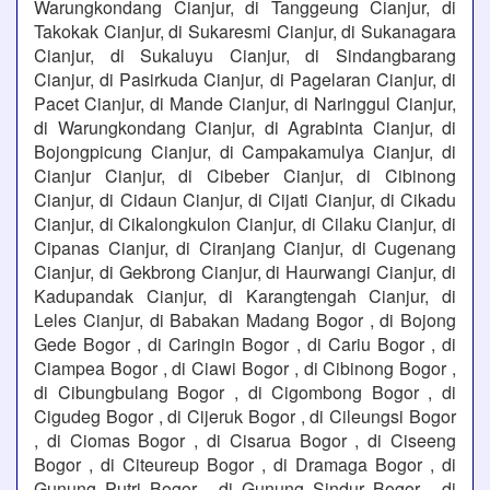
Warungkondang Cianjur, di Tanggeung Cianjur, di
Takokak Cianjur, di Sukaresmi Cianjur, di Sukanagara
Cianjur, di Sukaluyu Cianjur, di Sindangbarang
Cianjur, di Pasirkuda Cianjur, di Pagelaran Cianjur, di
Pacet Cianjur, di Mande Cianjur, di Naringgul Cianjur,
di Warungkondang Cianjur, di Agrabinta Cianjur, di
Bojongpicung Cianjur, di Campakamulya Cianjur, di
Cianjur Cianjur, di Cibeber Cianjur, di Cibinong
Cianjur, di Cidaun Cianjur, di Cijati Cianjur, di Cikadu
Cianjur, di Cikalongkulon Cianjur, di Cilaku Cianjur, di
Cipanas Cianjur, di Ciranjang Cianjur, di Cugenang
Cianjur, di Gekbrong Cianjur, di Haurwangi Cianjur, di
Kadupandak Cianjur, di Karangtengah Cianjur, di
Leles Cianjur, di Babakan Madang Bogor , di Bojong
Gede Bogor , di Caringin Bogor , di Cariu Bogor , di
Ciampea Bogor , di Ciawi Bogor , di Cibinong Bogor ,
di Cibungbulang Bogor , di Cigombong Bogor , di
Cigudeg Bogor , di Cijeruk Bogor , di Cileungsi Bogor
, di Ciomas Bogor , di Cisarua Bogor , di Ciseeng
Bogor , di Citeureup Bogor , di Dramaga Bogor , di
Gunung Putri Bogor , di Gunung Sindur Bogor , di