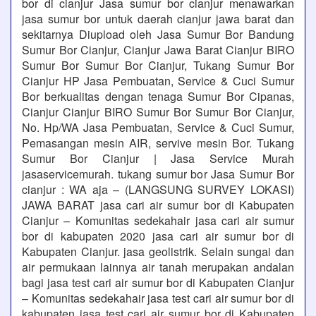
bor di cianjur Jasa sumur bor cianjur menawarkan
jasa sumur bor untuk daerah cianjur jawa barat dan
sekitarnya Diupload oleh Jasa Sumur Bor Bandung
Sumur Bor Cianjur, Cianjur Jawa Barat Cianjur BIRO
Sumur Bor Sumur Bor Cianjur, Tukang Sumur Bor
Cianjur HP Jasa Pembuatan, Service & Cuci Sumur
Bor berkualitas dengan tenaga Sumur Bor Cipanas,
Cianjur Cianjur BIRO Sumur Bor Sumur Bor Cianjur,
No. Hp/WA Jasa Pembuatan, Service & Cuci Sumur,
Pemasangan mesin AIR, servive mesin Bor. Tukang
Sumur Bor Cianjur | Jasa Service Murah
jasaservicemurah. tukang sumur bor Jasa Sumur Bor
cianjur : WA aja – (LANGSUNG SURVEY LOKASI)
JAWA BARAT jasa cari air sumur bor di Kabupaten
Cianjur – Komunitas sedekahair jasa cari air sumur
bor di kabupaten 2020 jasa cari air sumur bor di
Kabupaten Cianjur. jasa geolistrik. Selain sungai dan
air permukaan lainnya air tanah merupakan andalan
bagi jasa test cari air sumur bor di Kabupaten Cianjur
– Komunitas sedekahair jasa test cari air sumur bor di
kabupaten jasa test cari air sumur bor di Kabupaten