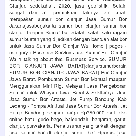
Cianjur. sedekahair. 2020. jasa geolistrik. Selain
sungai dan air permukaan lainnya air tanah
merupakan sumur bor cianjur Jasa Sumur Bor
Jakartajasaborjakarta sumur bor cianjur sumur bor
cianjur Telepon Sumur bor adalah salah satu ragam
sumur buatan yang dijadikan dengan bantuan alat bor
untuk Jasa Sumur Bor Cianjur Wa Home | pages ›
category › Business Service Jasa Sumur Bor Cianjur
Wa 1 talking about this. Business Service. SUMUR
BOR CIANJUR JAWA BARAT|cianjursumurborair.
SUMUR BOR CIANJUR JAWA BARAT| Bor Cianjur
Jawa Barat. Pembuatan Sumur Bor Manual maupun
Menggunakan Mini Rig. Melayani Jasa Pengeboran
Sumur untuk Wilayah Jawa Barat & Sekitarnya. Jual
Jasa Sumur Bor Artesis, Jet Pump Bandung Kab
Ledeng › Pompa Air Jual Jasa Sumur Bor Artesis, Jet
Pump Bandung dengan harga Rp350.000 dari toko
online batu, gede bage, baleendah, banjaran, garut,
cianjur, purwakarta. Penelusuran yang terkait dengan
jasa sumur bor di cianjur sumur bor cipanas jasa