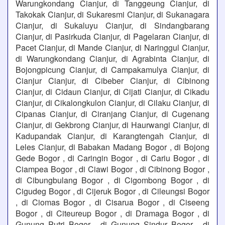
Warungkondang Cianjur, di Tanggeung Cianjur, di
Takokak Cianjur, di Sukaresmi Cianjur, di Sukanagara
Cianjur, di Sukaluyu Cianjur, di Sindangbarang
Cianjur, di Pasirkuda Cianjur, di Pagelaran Cianjur, di
Pacet Cianjur, di Mande Cianjur, di Naringgul Cianjur,
di Warungkondang Cianjur, di Agrabinta Cianjur, di
Bojongpicung Cianjur, di Campakamulya Cianjur, di
Cianjur Cianjur, di Cibeber Cianjur, di Cibinong
Cianjur, di Cidaun Cianjur, di Cijati Cianjur, di Cikadu
Cianjur, di Cikalongkulon Cianjur, di Cilaku Cianjur, di
Cipanas Cianjur, di Ciranjang Cianjur, di Cugenang
Cianjur, di Gekbrong Cianjur, di Haurwangi Cianjur, di
Kadupandak Cianjur, di Karangtengah Cianjur, di
Leles Cianjur, di Babakan Madang Bogor , di Bojong
Gede Bogor , di Caringin Bogor , di Cariu Bogor , di
Ciampea Bogor , di Ciawi Bogor , di Cibinong Bogor ,
di Cibungbulang Bogor , di Cigombong Bogor , di
Cigudeg Bogor , di Cijeruk Bogor , di Cileungsi Bogor
, di Ciomas Bogor , di Cisarua Bogor , di Ciseeng
Bogor , di Citeureup Bogor , di Dramaga Bogor , di
Gunung Putri Bogor , di Gunung Sindur Bogor , di