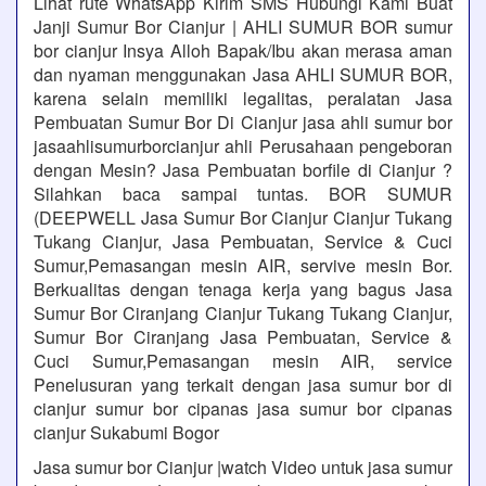
Lihat rute WhatsApp Kirim SMS Hubungi Kami Buat
Janji Sumur Bor Cianjur | AHLI SUMUR BOR sumur
bor cianjur Insya Alloh Bapak/Ibu akan merasa aman
dan nyaman menggunakan Jasa AHLI SUMUR BOR,
karena selain memiliki legalitas, peralatan Jasa
Pembuatan Sumur Bor Di Cianjur jasa ahli sumur bor
jasaahlisumurborcianjur ahli Perusahaan pengeboran
dengan Mesin? Jasa Pembuatan borfile di Cianjur ?
Silahkan baca sampai tuntas. BOR SUMUR
(DEEPWELL Jasa Sumur Bor Cianjur Cianjur Tukang
Tukang Cianjur, Jasa Pembuatan, Service & Cuci
Sumur,Pemasangan mesin AIR, servive mesin Bor.
Berkualitas dengan tenaga kerja yang bagus Jasa
Sumur Bor Ciranjang Cianjur Tukang Tukang Cianjur,
Sumur Bor Ciranjang Jasa Pembuatan, Service &
Cuci Sumur,Pemasangan mesin AIR, service
Penelusuran yang terkait dengan jasa sumur bor di
cianjur sumur bor cipanas jasa sumur bor cipanas
cianjur Sukabumi Bogor
Jasa sumur bor Cianjur |watch Video untuk jasa sumur