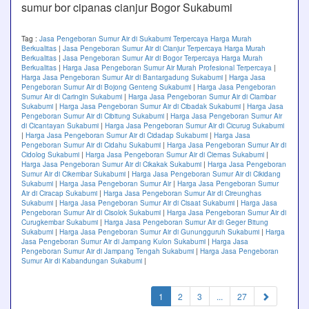
sumur bor cipanas cianjur Bogor Sukabumi
Tag :
Jasa Pengeboran Sumur Air di Sukabumi Terpercaya Harga Murah
Berkualitas
|
Jasa Pengeboran Sumur Air di Cianjur Terpercaya Harga Murah
Berkualitas
|
Jasa Pengeboran Sumur Air di Bogor Terpercaya Harga Murah
Berkualitas
|
Harga Jasa Pengeboran Sumur Air Murah Profesional Terpercaya
|
Harga Jasa Pengeboran Sumur Air di Bantargadung Sukabumi
|
Harga Jasa
Pengeboran Sumur Air di Bojong Genteng Sukabumi
|
Harga Jasa Pengeboran
Sumur Air di Caringin Sukabumi
|
Harga Jasa Pengeboran Sumur Air di Ciambar
Sukabumi
|
Harga Jasa Pengeboran Sumur Air di Cibadak Sukabumi
|
Harga Jasa
Pengeboran Sumur Air di Cibitung Sukabumi
|
Harga Jasa Pengeboran Sumur Air
di Cicantayan Sukabumi
|
Harga Jasa Pengeboran Sumur Air di Cicurug Sukabumi
|
Harga Jasa Pengeboran Sumur Air di Cidadap Sukabumi
|
Harga Jasa
Pengeboran Sumur Air di Cidahu Sukabumi
|
Harga Jasa Pengeboran Sumur Air di
Cidolog Sukabumi
|
Harga Jasa Pengeboran Sumur Air di Ciemas Sukabumi
|
Harga Jasa Pengeboran Sumur Air di Cikakak Sukabumi
|
Harga Jasa Pengeboran
Sumur Air di Cikembar Sukabumi
|
Harga Jasa Pengeboran Sumur Air di Cikidang
Sukabumi
|
Harga Jasa Pengeboran Sumur Air
|
Harga Jasa Pengeboran Sumur
Air di Ciracap Sukabumi
|
Harga Jasa Pengeboran Sumur Air di Cireunghas
Sukabumi
|
Harga Jasa Pengeboran Sumur Air di Cisaat Sukabumi
|
Harga Jasa
Pengeboran Sumur Air di Cisolok Sukabumi
|
Harga Jasa Pengeboran Sumur Air di
Curugkembar Sukabumi
|
Harga Jasa Pengeboran Sumur Air di Geger Bitung
Sukabumi
|
Harga Jasa Pengeboran Sumur Air di Gunungguruh Sukabumi
|
Harga
Jasa Pengeboran Sumur Air di Jampang Kulon Sukabumi
|
Harga Jasa
Pengeboran Sumur Air di Jampang Tengah Sukabumi
|
Harga Jasa Pengeboran
Sumur Air di Kabandungan Sukabumi
|
(current)
1
2
3
...
27