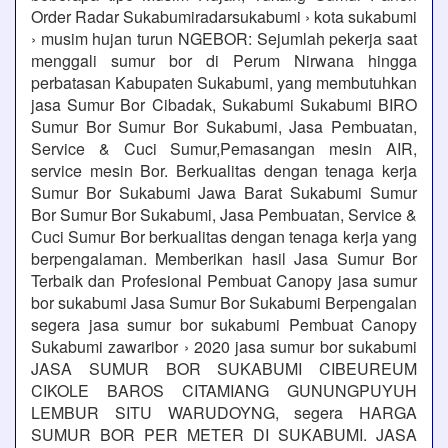
Order Radar Sukabumiradarsukabumi › kota sukabumi
› musim hujan turun NGEBOR: Sejumlah pekerja saat
menggali sumur bor di Perum Nirwana hingga
perbatasan Kabupaten Sukabumi, yang membutuhkan
jasa Sumur Bor Cibadak, Sukabumi Sukabumi BIRO
Sumur Bor Sumur Bor Sukabumi, Jasa Pembuatan,
Service & Cuci Sumur,Pemasangan mesin AIR,
service mesin Bor. Berkualitas dengan tenaga kerja
Sumur Bor Sukabumi Jawa Barat Sukabumi Sumur
Bor Sumur Bor Sukabumi, Jasa Pembuatan, Service &
Cuci Sumur Bor berkualitas dengan tenaga kerja yang
berpengalaman. Memberikan hasil Jasa Sumur Bor
Terbaik dan Profesional Pembuat Canopy jasa sumur
bor sukabumi Jasa Sumur Bor Sukabumi Berpengalan
segera jasa sumur bor sukabumi Pembuat Canopy
Sukabumi zawaribor › 2020 jasa sumur bor sukabumi
JASA SUMUR BOR SUKABUMI CIBEUREUM
CIKOLE BAROS CITAMIANG GUNUNGPUYUH
LEMBUR SITU WARUDOYNG, segera HARGA
SUMUR BOR PER METER DI SUKABUMI. JASA