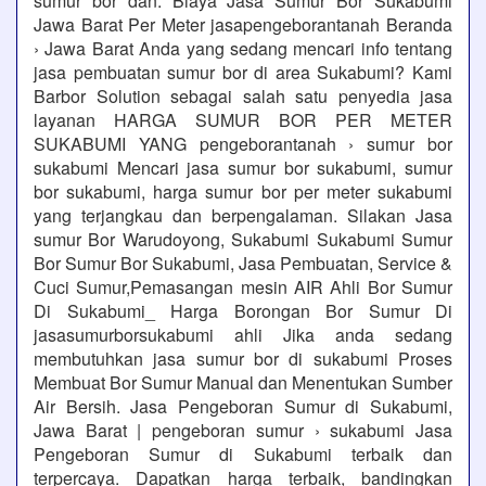
sumur bor dan. Biaya Jasa Sumur Bor Sukabumi
Jawa Barat Per Meter jasapengeborantanah Beranda
› Jawa Barat Anda yang sedang mencari info tentang
jasa pembuatan sumur bor di area Sukabumi? Kami
Barbor Solution sebagai salah satu penyedia jasa
layanan HARGA SUMUR BOR PER METER
SUKABUMI YANG pengeborantanah › sumur bor
sukabumi Mencari jasa sumur bor sukabumi, sumur
bor sukabumi, harga sumur bor per meter sukabumi
yang terjangkau dan berpengalaman. Silakan Jasa
sumur Bor Warudoyong, Sukabumi Sukabumi Sumur
Bor Sumur Bor Sukabumi, Jasa Pembuatan, Service &
Cuci Sumur,Pemasangan mesin AIR Ahli Bor Sumur
Di Sukabumi_ Harga Borongan Bor Sumur Di
jasasumurborsukabumi ahli Jika anda sedang
membutuhkan jasa sumur bor di sukabumi Proses
Membuat Bor Sumur Manual dan Menentukan Sumber
Air Bersih. Jasa Pengeboran Sumur di Sukabumi,
Jawa Barat | pengeboran sumur › sukabumi Jasa
Pengeboran Sumur di Sukabumi terbaik dan
terpercaya. Dapatkan harga terbaik, bandingkan