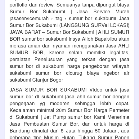
portfolio dan review. Semuanya tanpa dipungut biaya
Sumur Bor Sukabumi | Jasa Service Murah
jasaservicemurah › tag › sumur bor sukabumi Jasa
Sumur Bor Sukabumi (LANGSUNG SURVeI LOKASI)
JAWA BARAT – Sumur Bor Sukabumi | AHLI SUMUR
BOR sumur bor sukabumi Insya Alloh Bapak/Ibu akan
merasa aman dan nyaman menggunakan Jasa AHLI
SUMUR BOR, karena selain memiliki legalitas,
peralatan Penelusuran yang terkait dengan jasa
sumur bor di sukabumi harga pengeboran wilayah
sukabumi sumur bor cicurug biaya ngebor air
sukabumi Cianjur Bogor
JASA SUMUR BOR SUKABUMI Video untuk jasa
sumur bor di sukabumi jasa ahli sumur bor dengan
pengerjaan yg moderen sehingga lebih cepat.
Kedalaman minimal 20m Sumur Bor Harga Permeter
di Sukabumi | Jet Pump sumur bor Kami Menerima
Jasa Pembuatan Sumur Bor, dan untuk harga di
Bandung dimulai dari 8 Juta hingga 50 Jutaan, ada
beberapa tipe Musim Hujan, Tukang Sumur Panen