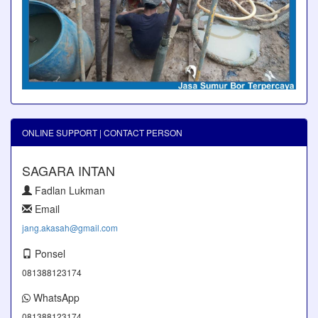
ONLINE SUPPORT | CONTACT PERSON
SAGARA INTAN
Fadlan Lukman
Email
jang.akasah@gmail.com
Ponsel
081388123174
WhatsApp
081388123174