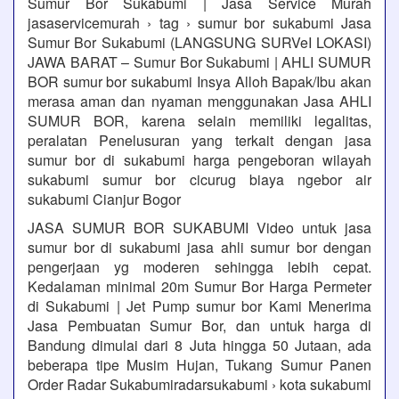
Sumur Bor Sukabumi | Jasa Service Murah
jasaservicemurah › tag › sumur bor sukabumi Jasa
Sumur Bor Sukabumi (LANGSUNG SURVeI LOKASI)
JAWA BARAT – Sumur Bor Sukabumi | AHLI SUMUR
BOR sumur bor sukabumi Insya Alloh Bapak/Ibu akan
merasa aman dan nyaman menggunakan Jasa AHLI
SUMUR BOR, karena selain memiliki legalitas,
peralatan Penelusuran yang terkait dengan jasa
sumur bor di sukabumi harga pengeboran wilayah
sukabumi sumur bor cicurug biaya ngebor air
sukabumi Cianjur Bogor
JASA SUMUR BOR SUKABUMI Video untuk jasa
sumur bor di sukabumi jasa ahli sumur bor dengan
pengerjaan yg moderen sehingga lebih cepat.
Kedalaman minimal 20m Sumur Bor Harga Permeter
di Sukabumi | Jet Pump sumur bor Kami Menerima
Jasa Pembuatan Sumur Bor, dan untuk harga di
Bandung dimulai dari 8 Juta hingga 50 Jutaan, ada
beberapa tipe Musim Hujan, Tukang Sumur Panen
Order Radar Sukabumiradarsukabumi › kota sukabumi