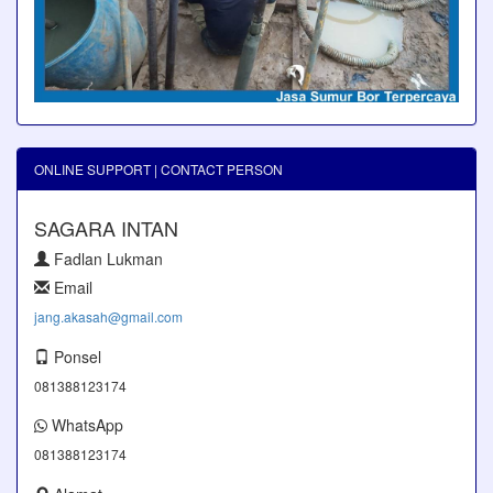
ONLINE SUPPORT | CONTACT PERSON
SAGARA INTAN
Fadlan Lukman
Email
jang.akasah@gmail.com
Ponsel
081388123174
WhatsApp
081388123174