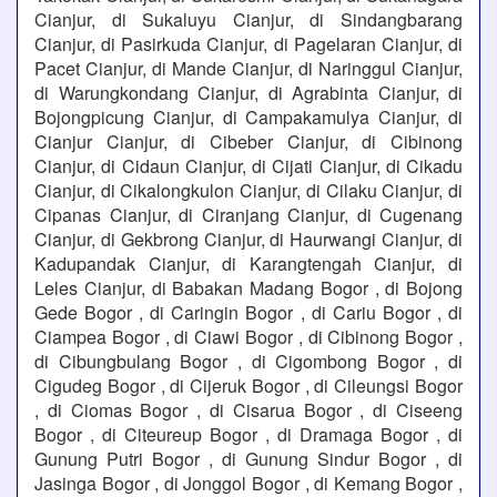
Cianjur, di Sukaluyu Cianjur, di Sindangbarang
Cianjur, di Pasirkuda Cianjur, di Pagelaran Cianjur, di
Pacet Cianjur, di Mande Cianjur, di Naringgul Cianjur,
di Warungkondang Cianjur, di Agrabinta Cianjur, di
Bojongpicung Cianjur, di Campakamulya Cianjur, di
Cianjur Cianjur, di Cibeber Cianjur, di Cibinong
Cianjur, di Cidaun Cianjur, di Cijati Cianjur, di Cikadu
Cianjur, di Cikalongkulon Cianjur, di Cilaku Cianjur, di
Cipanas Cianjur, di Ciranjang Cianjur, di Cugenang
Cianjur, di Gekbrong Cianjur, di Haurwangi Cianjur, di
Kadupandak Cianjur, di Karangtengah Cianjur, di
Leles Cianjur, di Babakan Madang Bogor , di Bojong
Gede Bogor , di Caringin Bogor , di Cariu Bogor , di
Ciampea Bogor , di Ciawi Bogor , di Cibinong Bogor ,
di Cibungbulang Bogor , di Cigombong Bogor , di
Cigudeg Bogor , di Cijeruk Bogor , di Cileungsi Bogor
, di Ciomas Bogor , di Cisarua Bogor , di Ciseeng
Bogor , di Citeureup Bogor , di Dramaga Bogor , di
Gunung Putri Bogor , di Gunung Sindur Bogor , di
Jasinga Bogor , di Jonggol Bogor , di Kemang Bogor ,