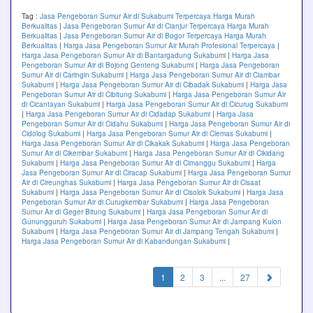
Tag :
Jasa Pengeboran Sumur Air di Sukabumi Terpercaya Harga Murah
Berkualitas
|
Jasa Pengeboran Sumur Air di Cianjur Terpercaya Harga Murah
Berkualitas
|
Jasa Pengeboran Sumur Air di Bogor Terpercaya Harga Murah
Berkualitas
|
Harga Jasa Pengeboran Sumur Air Murah Profesional Terpercaya
|
Harga Jasa Pengeboran Sumur Air di Bantargadung Sukabumi
|
Harga Jasa
Pengeboran Sumur Air di Bojong Genteng Sukabumi
|
Harga Jasa Pengeboran
Sumur Air di Caringin Sukabumi
|
Harga Jasa Pengeboran Sumur Air di Ciambar
Sukabumi
|
Harga Jasa Pengeboran Sumur Air di Cibadak Sukabumi
|
Harga Jasa
Pengeboran Sumur Air di Cibitung Sukabumi
|
Harga Jasa Pengeboran Sumur Air
di Cicantayan Sukabumi
|
Harga Jasa Pengeboran Sumur Air di Cicurug Sukabumi
|
Harga Jasa Pengeboran Sumur Air di Cidadap Sukabumi
|
Harga Jasa
Pengeboran Sumur Air di Cidahu Sukabumi
|
Harga Jasa Pengeboran Sumur Air di
Cidolog Sukabumi
|
Harga Jasa Pengeboran Sumur Air di Ciemas Sukabumi
|
Harga Jasa Pengeboran Sumur Air di Cikakak Sukabumi
|
Harga Jasa Pengeboran
Sumur Air di Cikembar Sukabumi
|
Harga Jasa Pengeboran Sumur Air di Cikidang
Sukabumi
|
Harga Jasa Pengeboran Sumur Air di Cimanggu Sukabumi
|
Harga
Jasa Pengeboran Sumur Air di Ciracap Sukabumi
|
Harga Jasa Pengeboran Sumur
Air di Cireunghas Sukabumi
|
Harga Jasa Pengeboran Sumur Air di Cisaat
Sukabumi
|
Harga Jasa Pengeboran Sumur Air di Cisolok Sukabumi
|
Harga Jasa
Pengeboran Sumur Air di Curugkembar Sukabumi
|
Harga Jasa Pengeboran
Sumur Air di Geger Bitung Sukabumi
|
Harga Jasa Pengeboran Sumur Air di
Gunungguruh Sukabumi
|
Harga Jasa Pengeboran Sumur Air di Jampang Kulon
Sukabumi
|
Harga Jasa Pengeboran Sumur Air di Jampang Tengah Sukabumi
|
Harga Jasa Pengeboran Sumur Air di Kabandungan Sukabumi
|
(current)
1
2
3
...
27