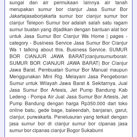
sungai dan air permukaan lainnya air tanah
merupakan sumur bor cianjur Jasa Sumur Bor
Jakartajasaborjakarta sumur bor cianjur sumur bor
cianjur Telepon Sumur bor adalah salah satu ragam
sumur buatan yang dijadikan dengan bantuan alat bor
untuk Jasa Sumur Bor Cianjur Wa Home | pages ›
category › Business Service Jasa Sumur Bor Cianjur
Wa 1 talking about this. Business Service. SUMUR
BOR CIANJUR JAWA BARAT|cianjursumurborair.
SUMUR BOR CIANJUR JAWA BARAT| Bor Cianjur
Jawa Barat. Pembuatan Sumur Bor Manual maupun
Menggunakan Mini Rig. Melayani Jasa Pengeboran
Sumur untuk Wilayah Jawa Barat & Sekitarnya. Jual
Jasa Sumur Bor Artesis, Jet Pump Bandung Kab
Ledeng › Pompa Air Jual Jasa Sumur Bor Artesis, Jet
Pump Bandung dengan harga Rp350.000 dari toko
online batu, gede bage, baleendah, banjaran, garut,
cianjur, purwakarta. Penelusuran yang terkait dengan
jasa sumur bor di cianjur sumur bor cipanas jasa
sumur bor cipanas cianjur Bogor Sukabumi