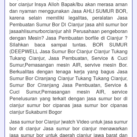
bor cianjur Insya Alloh Bapak/Ibu akan merasa aman
dan nyaman menggunakan Jasa AHLI SUMUR BOR,
karena selain memiliki legalitas, peralatan Jasa
Pembuatan Sumur Bor Di Cianjur jasa ahli sumur bor
jasaahlisumurborcianjur ahli Perusahaan pengeboran
dengan Mesin? Jasa Pembuatan borfile di Cianjur ?
Silahkan baca sampai tuntas. BOR SUMUR
(DEEPWELL Jasa Sumur Bor Cianjur Cianjur Tukang
Tukang Cianjur, Jasa Pembuatan, Service & Cuci
Sumur,Pemasangan mesin AIR, servive mesin Bor.
Berkualitas dengan tenaga kerja yang bagus Jasa
Sumur Bor Ciranjang Cianjur Tukang Tukang Cianjur,
Sumur Bor Ciranjang Jasa Pembuatan, Service &
Cuci Sumur,Pemasangan mesin AIR, service
Penelusuran yang terkait dengan jasa sumur bor di
cianjur sumur bor cipanas jasa sumur bor cipanas
cianjur Sukabumi Bogor
Jasa sumur bor Cianjur |watch Video untuk jasa sumur
bor di cianjur Jasa sumur bor cianjur menawarkan
jasa sumur bor untuk daerah cianjur jawa barat dan