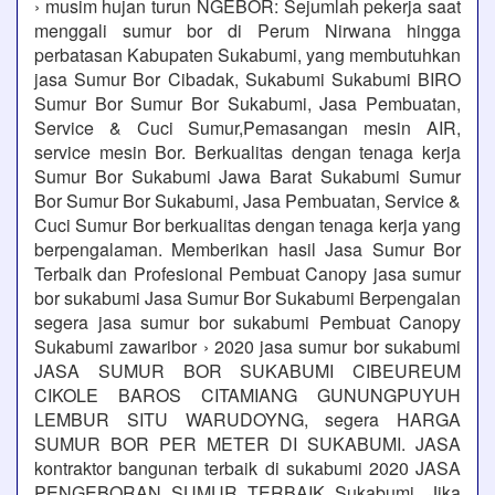
› musim hujan turun NGEBOR: Sejumlah pekerja saat
menggali sumur bor di Perum Nirwana hingga
perbatasan Kabupaten Sukabumi, yang membutuhkan
jasa Sumur Bor Cibadak, Sukabumi Sukabumi BIRO
Sumur Bor Sumur Bor Sukabumi, Jasa Pembuatan,
Service & Cuci Sumur,Pemasangan mesin AIR,
service mesin Bor. Berkualitas dengan tenaga kerja
Sumur Bor Sukabumi Jawa Barat Sukabumi Sumur
Bor Sumur Bor Sukabumi, Jasa Pembuatan, Service &
Cuci Sumur Bor berkualitas dengan tenaga kerja yang
berpengalaman. Memberikan hasil Jasa Sumur Bor
Terbaik dan Profesional Pembuat Canopy jasa sumur
bor sukabumi Jasa Sumur Bor Sukabumi Berpengalan
segera jasa sumur bor sukabumi Pembuat Canopy
Sukabumi zawaribor › 2020 jasa sumur bor sukabumi
JASA SUMUR BOR SUKABUMI CIBEUREUM
CIKOLE BAROS CITAMIANG GUNUNGPUYUH
LEMBUR SITU WARUDOYNG, segera HARGA
SUMUR BOR PER METER DI SUKABUMI. JASA
kontraktor bangunan terbaik di sukabumi 2020 JASA
PENGEBORAN SUMUR TERBAIK Sukabumi. Jika