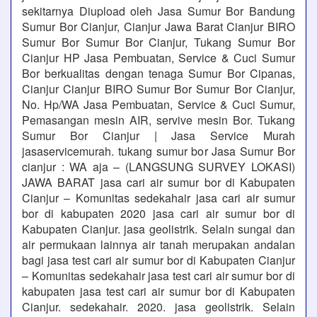
sekitarnya Diupload oleh Jasa Sumur Bor Bandung
Sumur Bor Cianjur, Cianjur Jawa Barat Cianjur BIRO
Sumur Bor Sumur Bor Cianjur, Tukang Sumur Bor
Cianjur HP Jasa Pembuatan, Service & Cuci Sumur
Bor berkualitas dengan tenaga Sumur Bor Cipanas,
Cianjur Cianjur BIRO Sumur Bor Sumur Bor Cianjur,
No. Hp/WA Jasa Pembuatan, Service & Cuci Sumur,
Pemasangan mesin AIR, servive mesin Bor. Tukang
Sumur Bor Cianjur | Jasa Service Murah
jasaservicemurah. tukang sumur bor Jasa Sumur Bor
cianjur : WA aja – (LANGSUNG SURVEY LOKASI)
JAWA BARAT jasa cari air sumur bor di Kabupaten
Cianjur – Komunitas sedekahair jasa cari air sumur
bor di kabupaten 2020 jasa cari air sumur bor di
Kabupaten Cianjur. jasa geolistrik. Selain sungai dan
air permukaan lainnya air tanah merupakan andalan
bagi jasa test cari air sumur bor di Kabupaten Cianjur
– Komunitas sedekahair jasa test cari air sumur bor di
kabupaten jasa test cari air sumur bor di Kabupaten
Cianjur. sedekahair. 2020. jasa geolistrik. Selain