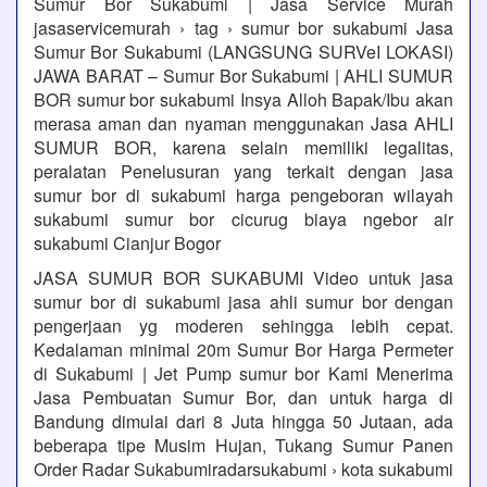
Sumur Bor Sukabumi | Jasa Service Murah
jasaservicemurah › tag › sumur bor sukabumi Jasa
Sumur Bor Sukabumi (LANGSUNG SURVeI LOKASI)
JAWA BARAT – Sumur Bor Sukabumi | AHLI SUMUR
BOR sumur bor sukabumi Insya Alloh Bapak/Ibu akan
merasa aman dan nyaman menggunakan Jasa AHLI
SUMUR BOR, karena selain memiliki legalitas,
peralatan Penelusuran yang terkait dengan jasa
sumur bor di sukabumi harga pengeboran wilayah
sukabumi sumur bor cicurug biaya ngebor air
sukabumi Cianjur Bogor
JASA SUMUR BOR SUKABUMI Video untuk jasa
sumur bor di sukabumi jasa ahli sumur bor dengan
pengerjaan yg moderen sehingga lebih cepat.
Kedalaman minimal 20m Sumur Bor Harga Permeter
di Sukabumi | Jet Pump sumur bor Kami Menerima
Jasa Pembuatan Sumur Bor, dan untuk harga di
Bandung dimulai dari 8 Juta hingga 50 Jutaan, ada
beberapa tipe Musim Hujan, Tukang Sumur Panen
Order Radar Sukabumiradarsukabumi › kota sukabumi