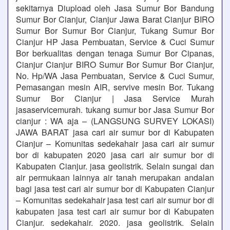
sekitarnya Diupload oleh Jasa Sumur Bor Bandung
Sumur Bor Cianjur, Cianjur Jawa Barat Cianjur BIRO
Sumur Bor Sumur Bor Cianjur, Tukang Sumur Bor
Cianjur HP Jasa Pembuatan, Service & Cuci Sumur
Bor berkualitas dengan tenaga Sumur Bor Cipanas,
Cianjur Cianjur BIRO Sumur Bor Sumur Bor Cianjur,
No. Hp/WA Jasa Pembuatan, Service & Cuci Sumur,
Pemasangan mesin AIR, servive mesin Bor. Tukang
Sumur Bor Cianjur | Jasa Service Murah
jasaservicemurah. tukang sumur bor Jasa Sumur Bor
cianjur : WA aja – (LANGSUNG SURVEY LOKASI)
JAWA BARAT jasa cari air sumur bor di Kabupaten
Cianjur – Komunitas sedekahair jasa cari air sumur
bor di kabupaten 2020 jasa cari air sumur bor di
Kabupaten Cianjur. jasa geolistrik. Selain sungai dan
air permukaan lainnya air tanah merupakan andalan
bagi jasa test cari air sumur bor di Kabupaten Cianjur
– Komunitas sedekahair jasa test cari air sumur bor di
kabupaten jasa test cari air sumur bor di Kabupaten
Cianjur. sedekahair. 2020. jasa geolistrik. Selain