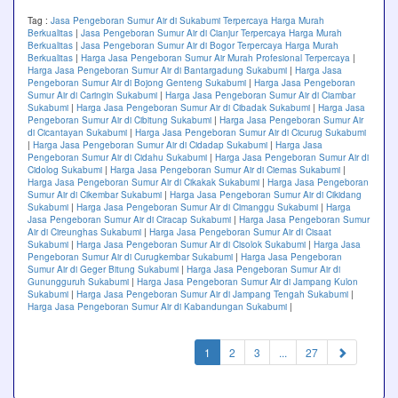
Tag :
Jasa Pengeboran Sumur Air di Sukabumi Terpercaya Harga Murah
Berkualitas
|
Jasa Pengeboran Sumur Air di Cianjur Terpercaya Harga Murah
Berkualitas
|
Jasa Pengeboran Sumur Air di Bogor Terpercaya Harga Murah
Berkualitas
|
Harga Jasa Pengeboran Sumur Air Murah Profesional Terpercaya
|
Harga Jasa Pengeboran Sumur Air di Bantargadung Sukabumi
|
Harga Jasa
Pengeboran Sumur Air di Bojong Genteng Sukabumi
|
Harga Jasa Pengeboran
Sumur Air di Caringin Sukabumi
|
Harga Jasa Pengeboran Sumur Air di Ciambar
Sukabumi
|
Harga Jasa Pengeboran Sumur Air di Cibadak Sukabumi
|
Harga Jasa
Pengeboran Sumur Air di Cibitung Sukabumi
|
Harga Jasa Pengeboran Sumur Air
di Cicantayan Sukabumi
|
Harga Jasa Pengeboran Sumur Air di Cicurug Sukabumi
|
Harga Jasa Pengeboran Sumur Air di Cidadap Sukabumi
|
Harga Jasa
Pengeboran Sumur Air di Cidahu Sukabumi
|
Harga Jasa Pengeboran Sumur Air di
Cidolog Sukabumi
|
Harga Jasa Pengeboran Sumur Air di Ciemas Sukabumi
|
Harga Jasa Pengeboran Sumur Air di Cikakak Sukabumi
|
Harga Jasa Pengeboran
Sumur Air di Cikembar Sukabumi
|
Harga Jasa Pengeboran Sumur Air di Cikidang
Sukabumi
|
Harga Jasa Pengeboran Sumur Air di Cimanggu Sukabumi
|
Harga
Jasa Pengeboran Sumur Air di Ciracap Sukabumi
|
Harga Jasa Pengeboran Sumur
Air di Cireunghas Sukabumi
|
Harga Jasa Pengeboran Sumur Air di Cisaat
Sukabumi
|
Harga Jasa Pengeboran Sumur Air di Cisolok Sukabumi
|
Harga Jasa
Pengeboran Sumur Air di Curugkembar Sukabumi
|
Harga Jasa Pengeboran
Sumur Air di Geger Bitung Sukabumi
|
Harga Jasa Pengeboran Sumur Air di
Gunungguruh Sukabumi
|
Harga Jasa Pengeboran Sumur Air di Jampang Kulon
Sukabumi
|
Harga Jasa Pengeboran Sumur Air di Jampang Tengah Sukabumi
|
Harga Jasa Pengeboran Sumur Air di Kabandungan Sukabumi
|
(current)
1
2
3
...
27