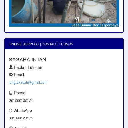
ONLINE SUPPORT | CONTACT PERSON
SAGARA INTAN
Fadlan Lukman
Email
jang.akasah@gmail.com
Ponsel
081388123174
WhatsApp
081388123174