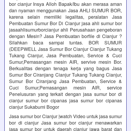
bor cianjur Insya Alloh Bapak/Ibu akan merasa aman
dan nyaman menggunakan Jasa AHLI SUMUR BOR,
karena selain memiliki legalitas, peralatan Jasa
Pembuatan Sumur Bor Di Cianjur jasa ahli sumur bor
jasaahlisumurborcianjur ahli Perusahaan pengeboran
dengan Mesin? Jasa Pembuatan borfile di Cianjur ?
Silahkan baca sampai tuntas. BOR SUMUR
(DEEPWELL Jasa Sumur Bor Cianjur Cianjur Tukang
Tukang Cianjur, Jasa Pembuatan, Service & Cuci
Sumur,Pemasangan mesin AIR, servive mesin Bor.
Berkualitas dengan tenaga kerja yang bagus Jasa
Sumur Bor Ciranjang Cianjur Tukang Tukang Cianjur,
Sumur Bor Ciranjang Jasa Pembuatan, Service &
Cuci Sumur,Pemasangan mesin AIR, service
Penelusuran yang terkait dengan jasa sumur bor di
cianjur sumur bor cipanas jasa sumur bor cipanas
cianjur Sukabumi Bogor
Jasa sumur bor Cianjur |watch Video untuk jasa sumur
bor di cianjur Jasa sumur bor cianjur menawarkan
jasa sumur bor untuk daerah cianjur jawa barat dan