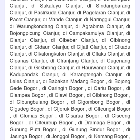
Cianjur, di Sukaluyu Cianjur, di Sindangbarang
Cianjur, di Pasirkuda Cianjur, di Pagelaran Cianjur, di
Pacet Cianjur, di Mande Cianjur, di Naringgul Cianjur,
di Warungkondang Cianjur, di Agrabinta Cianjur, di
Bojongpicung Cianjur, di Campakamulya Cianjur, di
Cianjur Cianjur, di Cibeber Cianjur, di Cibinong
Cianjur, di Cidaun Cianjur, di Cijati Cianjur, di Cikadu
Cianjur, di Cikalongkulon Cianjur, di Cilaku Cianjur, di
Cipanas Cianjur, di Ciranjang Cianjur, di Cugenang
Cianjur, di Gekbrong Cianjur, di Haurwangi Cianjur, di
Kadupandak Cianjur, di Karangtengah Cianjur, di
Leles Cianjur, di Babakan Madang Bogor , di Bojong
Gede Bogor , di Caringin Bogor , di Cariu Bogor , di
Ciampea Bogor , di Ciawi Bogor , di Cibinong Bogor ,
di Cibungbulang Bogor , di Cigombong Bogor , di
Cigudeg Bogor , di Cijeruk Bogor , di Cileungsi Bogor
, di Ciomas Bogor , di Cisarua Bogor , di Ciseeng
Bogor , di Citeureup Bogor , di Dramaga Bogor , di
Gunung Putri Bogor , di Gunung Sindur Bogor , di
Jasinga Bogor , di Jonggol Bogor , di Kemang Bogor ,