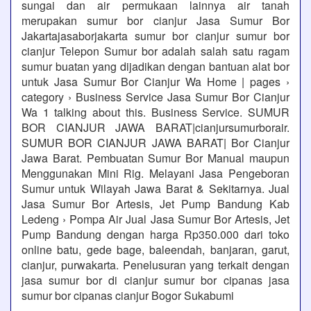
sungai dan air permukaan lainnya air tanah
merupakan sumur bor cianjur Jasa Sumur Bor
Jakartajasaborjakarta sumur bor cianjur sumur bor
cianjur Telepon Sumur bor adalah salah satu ragam
sumur buatan yang dijadikan dengan bantuan alat bor
untuk Jasa Sumur Bor Cianjur Wa Home | pages ›
category › Business Service Jasa Sumur Bor Cianjur
Wa 1 talking about this. Business Service. SUMUR
BOR CIANJUR JAWA BARAT|cianjursumurborair.
SUMUR BOR CIANJUR JAWA BARAT| Bor Cianjur
Jawa Barat. Pembuatan Sumur Bor Manual maupun
Menggunakan Mini Rig. Melayani Jasa Pengeboran
Sumur untuk Wilayah Jawa Barat & Sekitarnya. Jual
Jasa Sumur Bor Artesis, Jet Pump Bandung Kab
Ledeng › Pompa Air Jual Jasa Sumur Bor Artesis, Jet
Pump Bandung dengan harga Rp350.000 dari toko
online batu, gede bage, baleendah, banjaran, garut,
cianjur, purwakarta. Penelusuran yang terkait dengan
jasa sumur bor di cianjur sumur bor cipanas jasa
sumur bor cipanas cianjur Bogor Sukabumi