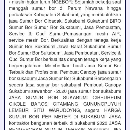
› musim hujan turun NGEBOR: Sejumlah pekerja saat
menggali sumur bor di Perum Nirwana hingga
perbatasan Kabupaten Sukabumi, yang membutuhkan
jasa Sumur Bor Cibadak, Sukabumi Sukabumi BIRO
Sumur Bor Sumur Bor Sukabumi, Jasa Pembuatan,
Service & Cuci Sumur,Pemasangan mesin AIR,
service mesin Bor. Berkualitas dengan tenaga kerja
Sumur Bor Sukabumi Jawa Barat Sukabumi Sumur
Bor Sumur Bor Sukabumi, Jasa Pembuatan, Service &
Cuci Sumur Bor berkualitas dengan tenaga kerja yang
berpengalaman. Memberikan hasil Jasa Sumur Bor
Terbaik dan Profesional Pembuat Canopy jasa sumur
bor sukabumi Jasa Sumur Bor Sukabumi Berpengalan
segera jasa sumur bor sukabumi Pembuat Canopy
Sukabumi zawaribor › 2020 jasa sumur bor sukabumi
JASA SUMUR BOR SUKABUMI CIBEUREUM
CIKOLE BAROS CITAMIANG GUNUNGPUYUH
LEMBUR SITU WARUDOYNG, segera HARGA
SUMUR BOR PER METER DI SUKABUMI. JASA
kontraktor bangunan terbaik di sukabumi 2020 JASA
PENGEBORAN SUMUR TERBAIK Sukabumi. Jika